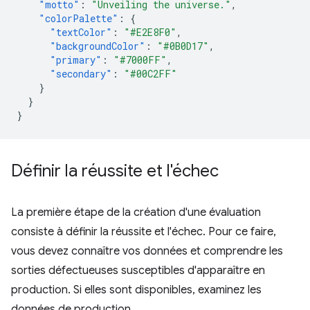
"motto"
:
"Unveiling the universe."
,
"colorPalette"
:
{
"textColor"
:
"#E2E8F0"
,
"backgroundColor"
:
"#0B0D17"
,
"primary"
:
"#7000FF"
,
"secondary"
:
"#00C2FF"
}
}
}
Définir la réussite et l'échec
La première étape de la création d'une évaluation
consiste à définir la réussite et l'échec. Pour ce faire,
vous devez connaître vos données et comprendre les
sorties défectueuses susceptibles d'apparaître en
production. Si elles sont disponibles, examinez les
données de production.