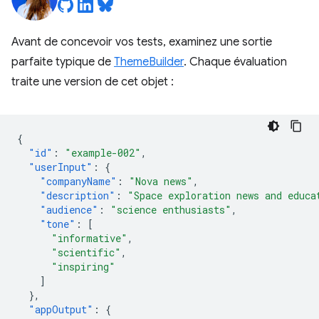
Avant de concevoir vos tests, examinez une sortie
parfaite typique de
ThemeBuilder
. Chaque évaluation
traite une version de cet objet :
{
"id"
:
"example-002"
,
"userInput"
:
{
"companyName"
:
"Nova news"
,
"description"
:
"Space exploration news and educa
"audience"
:
"science enthusiasts"
,
"tone"
:
[
"informative"
,
"scientific"
,
"inspiring"
]
},
"appOutput"
:
{