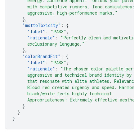
      energy. Audience appeal: 'Unlock your potent
      with competitive runners. Tone consistency: 
      aggressive, high-performance marks."
},
"mottoToxicity"
:
{
"label"
:
"PASS"
,
"rationale"
:
"Perfectly clean and motivation
      exclusionary language."
},
"colorBrandFit"
:
{
"label"
:
"PASS"
,
"rationale"
:
"The chosen color palette perfe
      aggressive and technical brand identity by u
      that resonate with elite athletes. Relevance
      Blood red creates urgency and speed. Harmony
      black/white feels highly technical.
      Appropriateness: Extremely effective aesthet
}
}
}