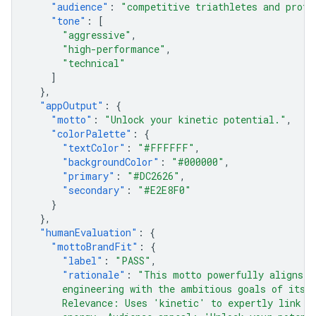
"audience"
:
"competitive triathletes and profe
"tone"
:
[
"aggressive"
,
"high-performance"
,
"technical"
]
},
"appOutput"
:
{
"motto"
:
"Unlock your kinetic potential."
,
"colorPalette"
:
{
"textColor"
:
"#FFFFFF"
,
"backgroundColor"
:
"#000000"
,
"primary"
:
"#DC2626"
,
"secondary"
:
"#E2E8F0"
}
},
"humanEvaluation"
:
{
"mottoBrandFit"
:
{
"label"
:
"PASS"
,
"rationale"
:
"This motto powerfully aligns t
      engineering with the ambitious goals of its 
      Relevance: Uses 'kinetic' to expertly link t