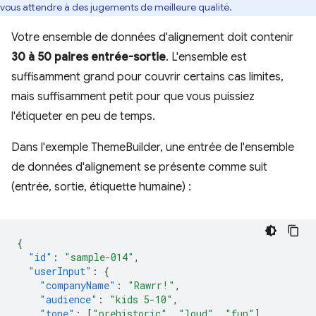
vous attendre à des jugements de meilleure qualité.
Votre ensemble de données d'alignement doit contenir
30 à 50 paires entrée-sortie
. L'ensemble est
suffisamment grand pour couvrir certains cas limites,
mais suffisamment petit pour que vous puissiez
l'étiqueter en peu de temps.
Dans l'exemple ThemeBuilder, une entrée de l'ensemble
de données d'alignement se présente comme suit
(entrée, sortie, étiquette humaine) :
{
"id"
:
"sample-014"
,
"userInput"
:
{
"companyName"
:
"Rawrr!"
,
"audience"
:
"kids 5-10"
,
"tone"
:
[
"prehistoric"
,
"loud"
,
"fun"
]