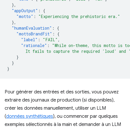
},
"appOutput"
:
{
"motto"
:
"Experiencing the prehistoric era."
},
"humanEvaluation"
:
{
"mottoBrandFit"
:
{
"label"
:
"FAIL"
,
"rationale"
:
"While on-theme, this motto is to
        It fails to capture the required 'loud' and 
}
}
}
Pour générer des entrées et des sorties, vous pouvez
extraire des journaux de production (si disponibles),
créer les données manuellement, utiliser un LLM
(
données synthétiques
), ou commencer par quelques
exemples sélectionnés à la main et demander à un LLM