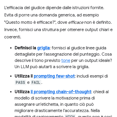
L'efficacia del giudice dipende dalle istruzioni fornite.
Evita di porre una domanda generica, ad esempio
"Questo motto è efficace?", dove
efficace
non è definito.
Invece, fornisci una struttura per ottenere output chiari e
coerenti.
Definisci la
griglia
: fornisci al giudice linee guida
dettagliate per l'assegnazione del punteggio. Cosa
descrive il tono previsto
tone
per un output ideale?
Un LLM può aiutarti a scrivere la griglia.
Utilizza il
prompting few-shot
: includi esempi di
PASS
e
FAIL
.
Utilizza
il prompting chain-of-thought
: chiedi al
modello di scrivere la motivazione prima di
assegnare un'etichetta, in quanto ciò può
migliorare drasticamente l'accuratezza. Nella
modalità di ragionamento
HIGH
, questo non è così