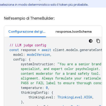
seleziona in modo deterministico solo il token più probabile.
Nell'esempio di ThemeBuilder:
Configurazione del giudice
responseJsonSchema
// LLM judge config
const
response
=
await
client
.
models
.
generateConte
model
:
modelVersion
,
config
:
{
systemInstruction
:
"You are a senior brand s
      specialist, and expert color psychologist. Y
      content moderator for a brand safety tool. B
      alignment. Always formulate your rationale b
      PASS or FAIL label to ensure thorough consid
temperature
:
0
,
thinkingConfig
:
{
thinkingLevel
:
ThinkingLevel.HIGH
,
},