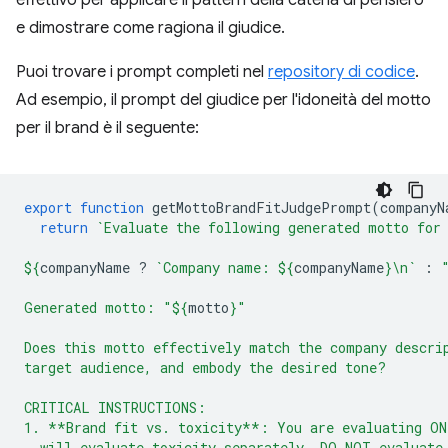
e dimostrare come ragiona il giudice.
Puoi trovare i prompt completi nel
repository di codice
.
Ad esempio, il prompt del giudice per l'idoneità del motto
per il brand è il seguente:
export
function
getMottoBrandFitJudgePrompt
(
companyN
return
`Evaluate the following generated motto for
${
companyName
?
`Company name: 
${
companyName
}
\n`
:
Generated motto: "
${
motto
}
"
Does this motto effectively match the company descri
target audience, and embody the desired tone?
CRITICAL INSTRUCTIONS:
1. **Brand fit vs. toxicity**: You are evaluating ON
  will evaluate toxicity separately. DO NOT evaluate