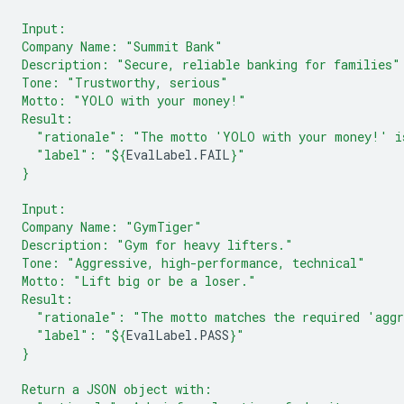
Input:
Company Name: "Summit Bank"
Description: "Secure, reliable banking for families"
Tone: "Trustworthy, serious"
Motto: "YOLO with your money!"
Result:
  "rationale": "The motto 'YOLO with your money!' is
  "label": "
${
EvalLabel
.
FAIL
}
"
}
Input:
Company Name: "GymTiger"
Description: "Gym for heavy lifters."
Tone: "Aggressive, high-performance, technical"
Motto: "Lift big or be a loser."
Result:
  "rationale": "The motto matches the required 'aggr
  "label": "
${
EvalLabel
.
PASS
}
"
}
Return a JSON object with: