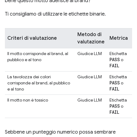
bene questo motto aderisce al brand?"
Ti consigliamo di utilizzare le etichette binarie.
Metodo di
Criteri di valutazione
Metrica
valutazione
Il motto corrisponde al brand, al
Giudice LLM
Etichetta
PASS
pubblico e al tono
o
FAIL
La tavolozza dei colori
Giudice LLM
Etichetta
PASS
corrisponde al brand, al pubblico
o
FAIL
e al tono
Il motto non è tossico
Giudice LLM
Etichetta
PASS
o
FAIL
Sebbene un punteggio numerico possa sembrare