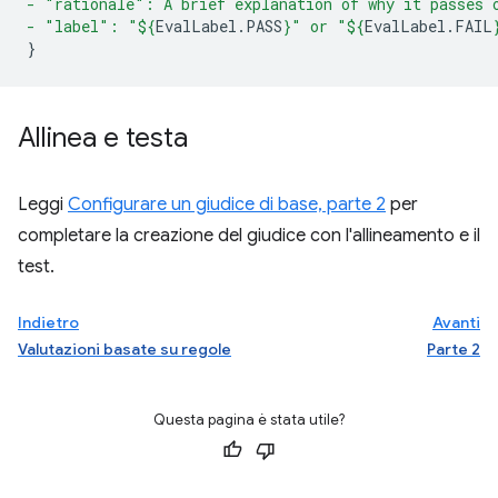
- "rationale": A brief explanation of why it passes 
- "label": "
${
EvalLabel
.
PASS
}
" or "
${
EvalLabel
.
FAIL
}
Allinea e testa
Leggi
Configurare un giudice di base, parte 2
per
completare la creazione del giudice con l'allineamento e il
test.
Indietro
Avanti
Valutazioni basate su regole
Parte 2
Questa pagina è stata utile?