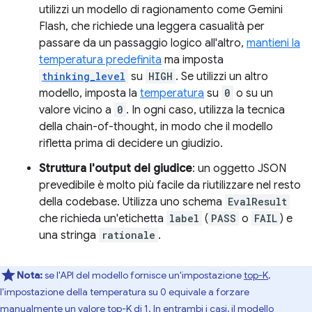
utilizzi un modello di ragionamento come Gemini
Flash, che richiede una leggera casualità per
passare da un passaggio logico all'altro,
mantieni la
temperatura predefinita
ma imposta
thinking_level
su
HIGH
. Se utilizzi un altro
modello, imposta la
temperatura
su
0
o su un
valore vicino a
0
. In ogni caso, utilizza la tecnica
della chain-of-thought, in modo che il modello
rifletta prima di decidere un giudizio.
Struttura l'output del giudice
: un oggetto JSON
prevedibile è molto più facile da riutilizzare nel resto
della codebase. Utilizza uno schema
EvalResult
che richieda un'etichetta
label
(
PASS
o
FAIL
) e
una stringa
rationale
.
Nota:
se l'API del modello fornisce un'impostazione
top-K
,
l'impostazione della temperatura su 0 equivale a forzare
manualmente un valore top-K di 1. In entrambi i casi, il modello