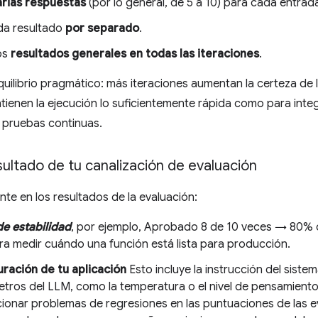
arias respuestas
(por lo general, de 5 a 10) para cada entra
da resultado
por separado
.
os
resultados generales en todas las iteraciones
.
uilibrio pragmático: más iteraciones aumentan la certeza de 
tienen la ejecución lo suficientemente rápida como para inte
 pruebas continuas.
sultado de tu canalización de evaluación
ente en los resultados de la evaluación:
de estabilidad
, por ejemplo, Aprobado 8 de 10 veces → 80% d
ra medir cuándo una función está lista para producción.
uración de tu aplicación
Esto incluye la instrucción del sistem
etros del LLM, como la temperatura o el nivel de pensamiento
cionar problemas de regresiones en las puntuaciones de las e