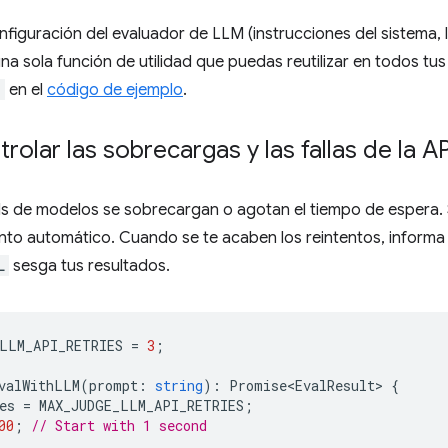
onfiguración del evaluador de LLM (instrucciones del sistema, 
una sola función de utilidad que puedas reutilizar en todos tu
)
en el
código de ejemplo
.
olar las sobrecargas y las fallas de la A
Is de modelos se sobrecargan o agotan el tiempo de espera. Si 
ento automático. Cuando se te acaben los reintentos, inform
L
sesga tus resultados.
LLM_API_RETRIES
=
3
;
valWithLLM
(
prompt
:
string
)
:
Promise<EvalResult>
{
es
=
MAX_JUDGE_LLM_API_RETRIES
;
00
;
// Start with 1 second