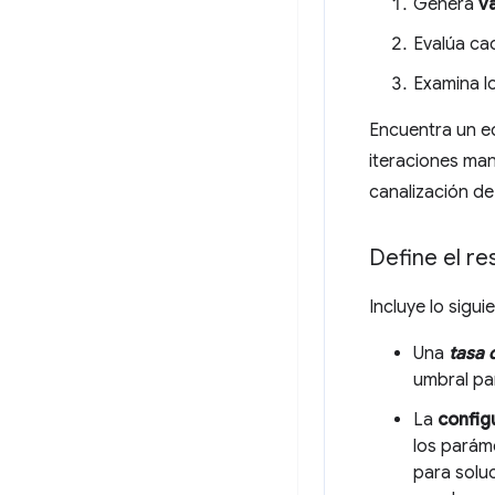
Genera
v
Evalúa ca
Examina l
Encuentra un eq
iteraciones man
canalización de
Define el re
Incluye lo sigui
Una
tasa 
umbral pa
La
config
los parám
para solu