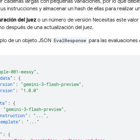
r cadenas largas con pequeñas variaciones, por lo que deb
tus instrucciones y almacenar un hash de ellas para realizar u
uración del juez
o un número de versión Necesitas este valor
ho después de una actualización del juez.
mplo de un objeto JSON
EvalResponse
para las evaluaciones
mple-001-messy"
,
data"
:
{
rsion"
:
"gemini-3-flash-preview"
,
rsion"
:
"1.0.0"
ta"
:
{
:
"gemini-3-flash-preview"
,
nstruction"
:
"..."
,
Template"
:
"..."
"
:
{