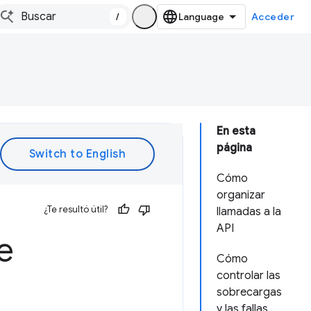
/
Acceder
En esta
página
Cómo
organizar
¿Te resultó útil?
llamadas a la
API
e
Cómo
controlar las
sobrecargas
y las fallas