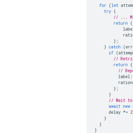
for
(
let
attem
try
{
// ... M
return
{
labe
rati
};
}
catch
(
err
if
(
attemp
// Retri
return
{
// Rep
label
:
ration
};
}
// Wait to
await
new
delay
*=
2
}
}
}