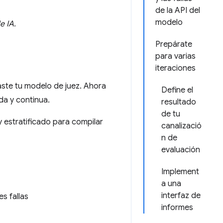
de la API del
modelo
e IA.
Prepárate
para varias
iteraciones
easte tu modelo de juez. Ahora
Define el
da y continua.
resultado
de tu
 estratificado para compilar
canalizació
n de
evaluación
Implement
a una
interfaz de
s fallas
informes