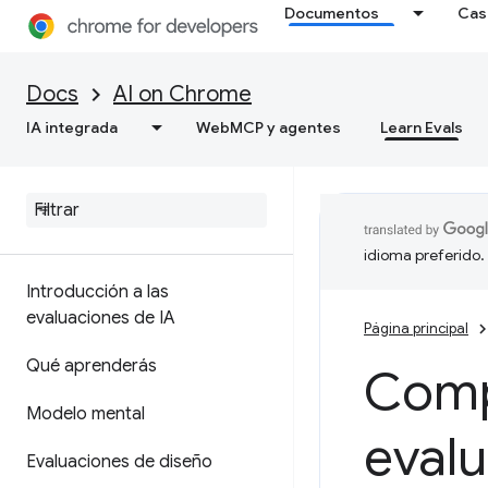
Documentos
Cas
Docs
AI on Chrome
IA integrada
WebMCP y agentes
Learn Evals
idioma preferido.
Introducción a las
evaluaciones de IA
Página principal
Qué aprenderás
Compi
Modelo mental
eval
Evaluaciones de diseño