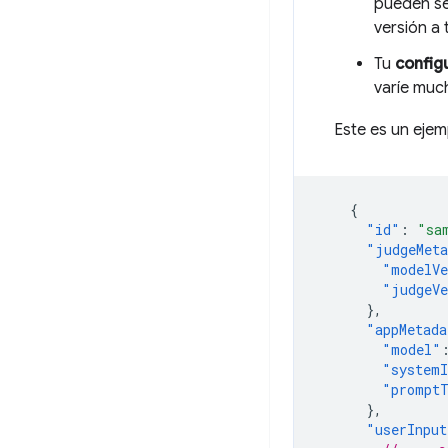
pueden se
versión a 
Tu
config
varíe muc
Este es un eje
{
"id"
:
"sa
"judgeMeta
"modelVe
"judgeVe
},
"appMetada
"model"
"systemI
"prompt
},
"userInput