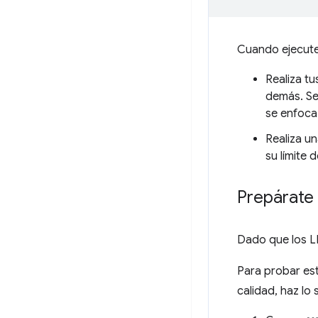
Cuando ejecutes
Realiza tu
demás. Se
se enfoca 
Realiza u
su límite 
Prepárate 
Dado que los LL
Para probar est
calidad, haz lo 