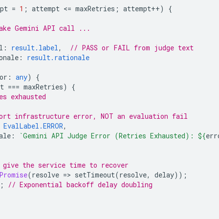
pt
=
1
;
attempt
<
=
maxRetries
;
attempt
++
)
{
ake Gemini API call ...
l
:
result.label
,
// PASS or FAIL from judge text
onale
:
result.rationale
or
:
any
)
{
t
===
maxRetries
)
{
es exhausted
ort infrastructure error, NOT an evaluation fail
EvalLabel.ERROR
,
ale
:
`Gemini API Judge Error (Retries Exhausted): 
${
err
 give the service time to recover
Promise
(
resolve
=
>
setTimeout
(
resolve
,
delay
));
;
// Exponential backoff delay doubling