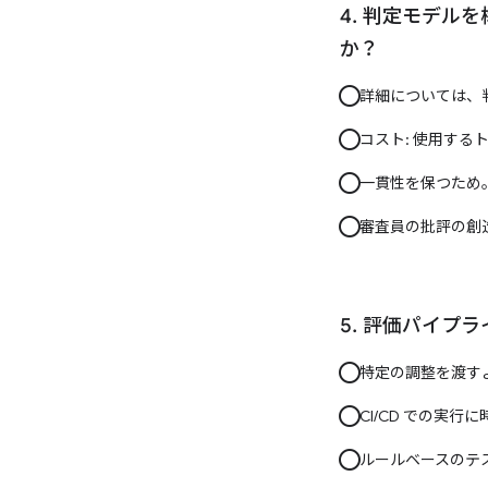
判定モデルを構成
か？
詳細については、
コスト: 使用す
一貫性を保つため
審査員の批評の創
評価パイプラ
特定の調整を渡す
CI/CD での実
ルールベースのテス