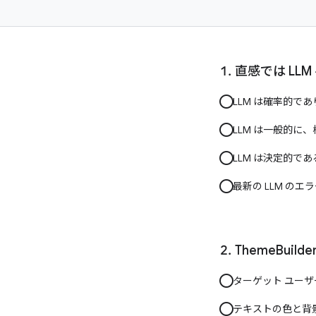
直感では L
LLM は確率的で
LLM は一般的
LLM は決定的
最新の LLM の
ThemeBu
ターゲット ユー
テキストの色と背景