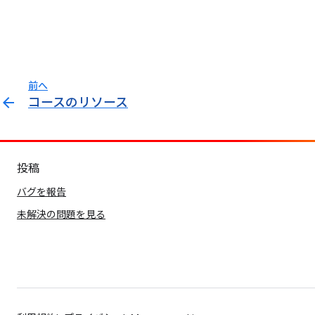
前へ
arrow_back
コースのリソース
投稿
バグを報告
未解決の問題を見る