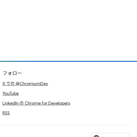
フォロー
X での @ChromiumDev
YouTube
LinkedIn の Chrome for Developers
RSS