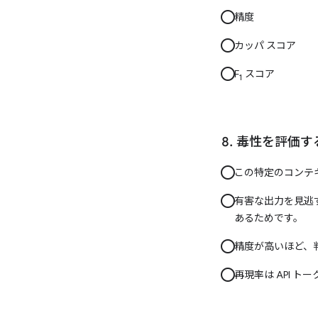
精度
カッパ スコア
F
スコア
1
毒性を評価す
この特定のコンテ
有害な出力を見逃
あるためです。
精度が高いほど、
再現率は API 