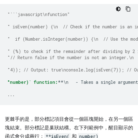
"```javascript\nfunction"
" isEven(number) {\n  // Check if the number is an i
"  if (Number.isInteger(number)) {\n  // Use the mod
" (%) to check if the remainder after dividing by 2 
"// Return false if the number is not an integer.\n 
"4)); // Output: true\nconsole.log(isEven(7)); // O
"number)` function:
**\n   - Takes a single argument
...
更棘手的是，部分標記項目會從一個區塊開始，在另一個區
塊結束。部分標記是巢狀結構。在下列範例中，醒目顯示的
函式會分成兩行：
**isEven(
和
number)