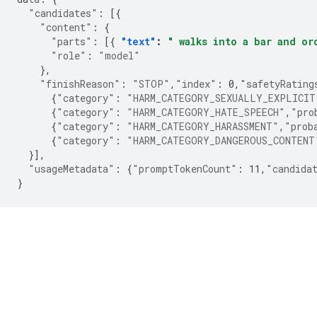
"candidates"
:
[{
"content"
:
{
"parts"
:
[{
"text"
:
" walks into a bar and or
"role"
:
"model"
},
"finishReason"
:
"STOP"
,
"index"
:
0
,
"safetyRating
{
"category"
:
"HARM_CATEGORY_SEXUALLY_EXPLICIT
{
"category"
:
"HARM_CATEGORY_HATE_SPEECH"
,
"pro
{
"category"
:
"HARM_CATEGORY_HARASSMENT"
,
"prob
{
"category"
:
"HARM_CATEGORY_DANGEROUS_CONTENT
}],
"usageMetadata"
:
{
"promptTokenCount"
:
11
,
"candida
}