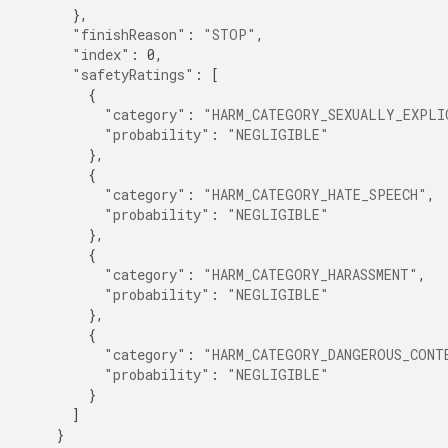
},
"finishReason"
:
"STOP"
,
"index"
:
0
,
"safetyRatings"
:
[
{
"category"
:
"HARM_CATEGORY_SEXUALLY_EXPLI
"probability"
:
"NEGLIGIBLE"
},
{
"category"
:
"HARM_CATEGORY_HATE_SPEECH"
,
"probability"
:
"NEGLIGIBLE"
},
{
"category"
:
"HARM_CATEGORY_HARASSMENT"
,
"probability"
:
"NEGLIGIBLE"
},
{
"category"
:
"HARM_CATEGORY_DANGEROUS_CONT
"probability"
:
"NEGLIGIBLE"
}
]
}