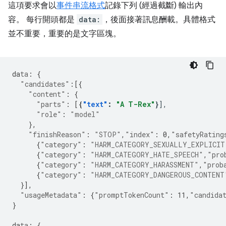
這項要求會以
事件串流格式
記錄下列 (經過截斷) 輸出內
容。 每行開頭都是
data:
，後面接著訊息酬載。具體格式
並不重要，重要的是文字區塊。
da
ta
:
{
"candidates"
:[{
"content"
:
{
"parts"
:
[
{
"text"
:
"A T-Rex"
}
"role"
:
"model"
},
"finishReason"
:
"STOP"
,
"index"
:
0
,
"safetyRating
{
"category"
:
"HARM_CATEGORY_SEXUALLY_EXPLICIT
{
"category"
:
"HARM_CATEGORY_HATE_SPEECH"
,
"pro
{
"category"
:
"HARM_CATEGORY_HARASSMENT"
,
"prob
{
"category"
:
"HARM_CATEGORY_DANGEROUS_CONTENT
}],
"usageMetadata"
:
{
"promptTokenCount"
:
11
,
"candida
}
da
ta
:
{