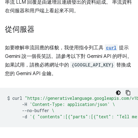
串流 LLM 回覆是由遞增且連續發出的資料組成。 串流資料
在伺服器和用戶端上看起來不同。
從伺服器
如要瞭解串流回應的樣貌，我使用指令列工具
curl
提示
Gemini 說一個長笑話。請參考以下對 Gemini API 的呼叫。
如果試用，請務必將網址中的
{GOOGLE_API_KEY}
替換成
您的 Gemini API 金鑰。
$
curl
"https://generativelanguage.googleapis.com/v1
-H
'Content-Type: application/json'
\
--no-buffer
\
-d
'{ "contents":[{"parts":[{"text": "Tell me