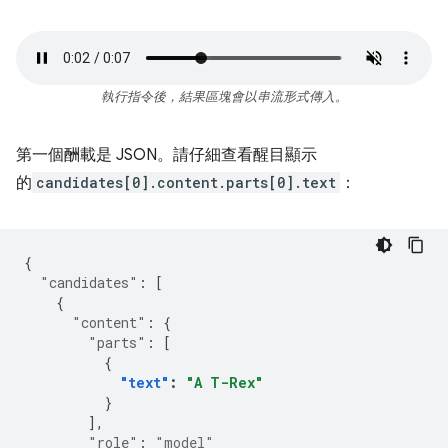
執行指令後，結果區塊會以串流形式傳入。
第一個酬載是 JSON。請仔細查看醒目顯示
的
candidates[0].content.parts[0].text
：
{
"candidates"
:
[
{
"content"
:
{
"parts"
:
[
{
"text"
:
"A T-Rex"
}
],
"role"
:
"model"