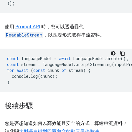
});
使用
Prompt API
時，您可以透過疊代
ReadableStream
，以區塊形式取得串流資料。
const
languageModel
=
await
LanguageModel
.
create
();
const
stream
=
languageModel
.
promptStreaming
(
inputPr
for
await
(
const
chunk
of
stream
)
{
console
.
log
(
chunk
);
}
後續步驟
您是否想知道如何以高效能且安全的方式，算繪串流資料？
請參閱
大型語言模型回覆內容的顯示最佳做法
。