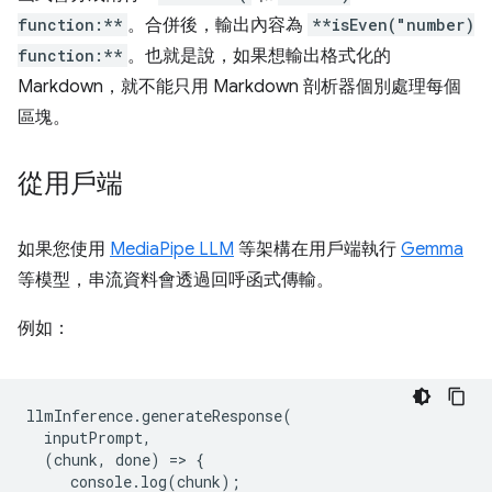
function:**
。合併後，輸出內容為
**isEven("number)
function:**
。也就是說，如果想輸出格式化的
Markdown，就不能只用 Markdown 剖析器個別處理每個
區塊。
從用戶端
如果您使用
MediaPipe LLM
等架構在用戶端執行
Gemma
等模型，串流資料會透過回呼函式傳輸。
例如：
llmInference
.
generateResponse
(
inputPrompt
,
(
chunk
,
done
)
=
>
{
console
.
log
(
chunk
);