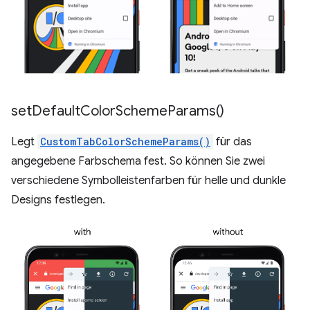
set
Default
Color
Scheme
Params(
)
Legt
CustomTabColorSchemeParams()
für das
angegebene Farbschema fest. So können Sie zwei
verschiedene Symbolleistenfarben für helle und dunkle
Designs festlegen.