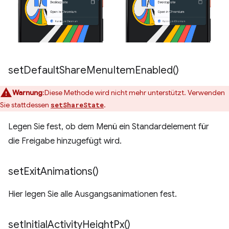
set
Default
Share
Menu
Item
Enabled(
)
Warnung
:Diese Methode wird nicht mehr unterstützt. Verwenden
Sie stattdessen
.
setShareState
Legen Sie fest, ob dem Menü ein Standardelement für
die Freigabe hinzugefügt wird.
set
Exit
Animations(
)
Hier legen Sie alle Ausgangsanimationen fest.
set
Initial
Activity
Height
Px(
)