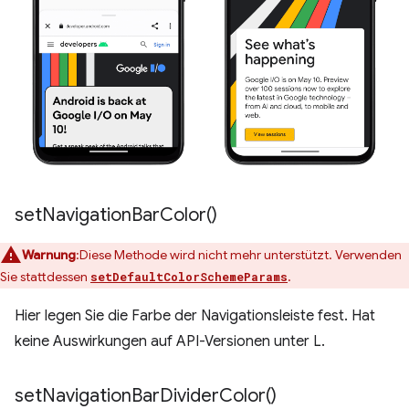
set
Navigation
Bar
Color(
)
Warnung
:Diese Methode wird nicht mehr unterstützt. Verwenden
Sie stattdessen
.
setDefaultColorSchemeParams
Hier legen Sie die Farbe der Navigationsleiste fest. Hat
keine Auswirkungen auf API-Versionen unter L.
set
Navigation
Bar
Divider
Color(
)