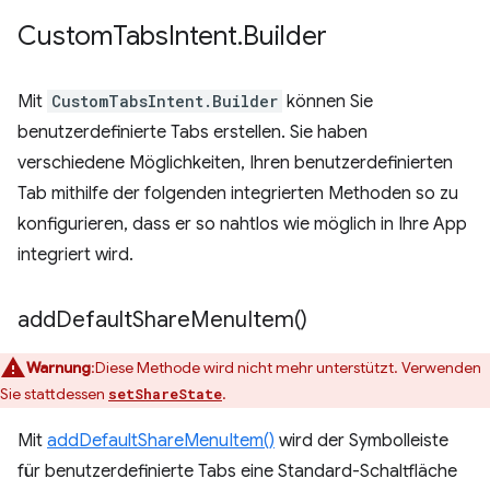
Custom
Tabs
Intent
.
Builder
Mit
CustomTabsIntent.Builder
können Sie
benutzerdefinierte Tabs erstellen. Sie haben
verschiedene Möglichkeiten, Ihren benutzerdefinierten
Tab mithilfe der folgenden integrierten Methoden so zu
konfigurieren, dass er so nahtlos wie möglich in Ihre App
integriert wird.
add
Default
Share
Menu
Item(
)
Warnung
:Diese Methode wird nicht mehr unterstützt. Verwenden
Sie stattdessen
.
setShareState
Mit
addDefaultShareMenuItem()
wird der Symbolleiste
für benutzerdefinierte Tabs eine Standard-Schaltfläche