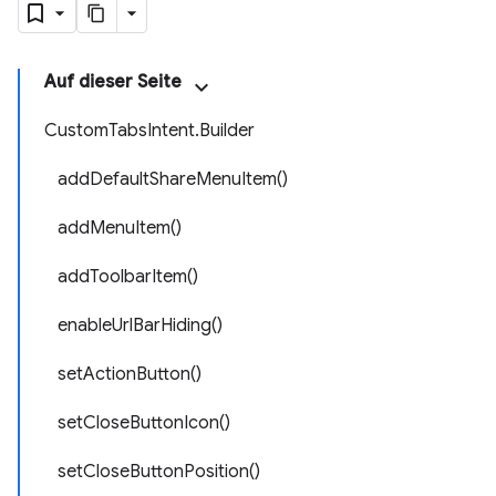
Auf dieser Seite
CustomTabsIntent.Builder
addDefaultShareMenuItem()
addMenuItem()
addToolbarItem()
enableUrlBarHiding()
setActionButton()
setCloseButtonIcon()
setCloseButtonPosition()