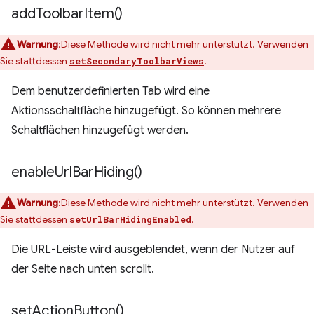
add
Toolbar
Item(
)
Warnung
:Diese Methode wird nicht mehr unterstützt. Verwenden
Sie stattdessen
.
setSecondaryToolbarViews
Dem benutzerdefinierten Tab wird eine
Aktionsschaltfläche hinzugefügt. So können mehrere
Schaltflächen hinzugefügt werden.
enable
Url
Bar
Hiding(
)
Warnung
:Diese Methode wird nicht mehr unterstützt. Verwenden
Sie stattdessen
.
setUrlBarHidingEnabled
Die URL-Leiste wird ausgeblendet, wenn der Nutzer auf
der Seite nach unten scrollt.
set
Action
Button(
)