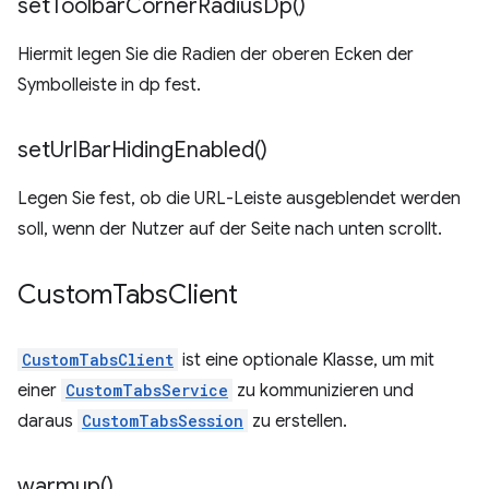
set
Toolbar
Corner
Radius
Dp(
)
Hiermit legen Sie die Radien der oberen Ecken der
Symbolleiste in dp fest.
set
Url
Bar
Hiding
Enabled(
)
Legen Sie fest, ob die URL-Leiste ausgeblendet werden
soll, wenn der Nutzer auf der Seite nach unten scrollt.
Custom
Tabs
Client
CustomTabsClient
ist eine optionale Klasse, um mit
einer
CustomTabsService
zu kommunizieren und
daraus
CustomTabsSession
zu erstellen.
warmup(
)