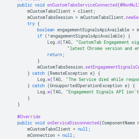
public
void
onCustomTabsServiceConnected
(
@NonNul
mCustomTabsClient
=
client
;
mCustomTabsSession
=
mCustomTabsClient
.
newSe
try
{
boolean
engagementSignalsApiAvailable
=
if
(
!
engagementSignalsApiAvailable
)
{
Log
.
d
(
TAG
,
"CustomTab Engagement sig
"latest Chrome version and e
return
;
}
mCustomTabsSession
.
setEngagementSignalsC
}
catch
(
RemoteException
e
)
{
Log
.
w
(
TAG
,
"The Service died while respo
}
catch
(
UnsupportedOperationException
e
)
{
Log
.
w
(
TAG
,
"Engagement Signals API isn't
}
}
@Override
public
void
onServiceDisconnected
(
ComponentName
mCustomTabsClient
=
null
;
mConnection
=
null
;