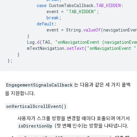
case
CustomTabsCallback
.
TAB_HIDDEN
:
event
=
"TAB_HIDDEN"
;
break
;
default
:
event
=
String
.
valueOf
(
navigationEve
}
Log
.
d
(
TAG
,
"onNavigationEvent (navigationEve
mTextNavigation
.
setText
(
"onNavigationEvent "
}
};
EngagementSignalsCallback
는 다음과 같은 세 가지 콜백
을 지원합니다.
onVerticalScrollEvent()
사용자가 스크롤 방향을 변경할 때마다 호출되며 여기서
isDirectionUp
(첫 번째 인수)는 방향을 나타냅니다.