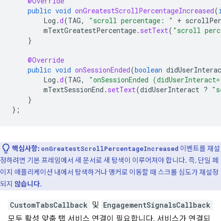
@Override
public
void
onGreatestScrollPercentageIncreased
(
Log
.
d
(
TAG
,
"scroll percentage: "
+
scrollPe
mTextGreatestPercentage
.
setText
(
"scroll perc
}
@Override
public
void
onSessionEnded
(
boolean
didUserIntera
Log
.
d
(
TAG
,
"onSessionEnded (didUserInteract=
mTextSessionEnd
.
setText
(
didUserInteract
?
"s
}
};
핵심사항:
이벤트를 재설
onGreatestScrollPercentageIncreased
정하려면 기본 프레임에서 새 문서로 새 탐색이 이루어져야 합니다. 즉, 단일 페
이지 애플리케이션 내에서 탐색하거나 앵커로 이동할 때 스크롤 심도가 재설정
되지
않습니다
.
CustomTabsCallback
및
EngagementSignalsCallback
모두 활성 맞춤 탭 서비스 연결이 필요합니다. 서비스가 연결되