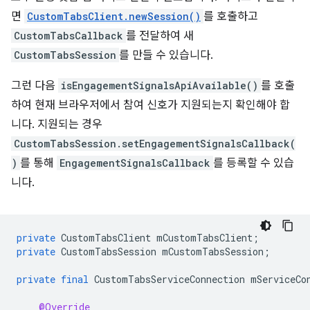
면
CustomTabsClient.newSession()
를 호출하고
CustomTabsCallback
를 전달하여 새
CustomTabsSession
를 만들 수 있습니다.
그런 다음
isEngagementSignalsApiAvailable()
를 호출
하여 현재 브라우저에서 참여 신호가 지원되는지 확인해야 합
니다. 지원되는 경우
CustomTabsSession.setEngagementSignalsCallback(
)
를 통해
EngagementSignalsCallback
를 등록할 수 있습
니다.
private
CustomTabsClient
mCustomTabsClient
;
private
CustomTabsSession
mCustomTabsSession
;
private
final
CustomTabsServiceConnection
mServiceCo
@Override