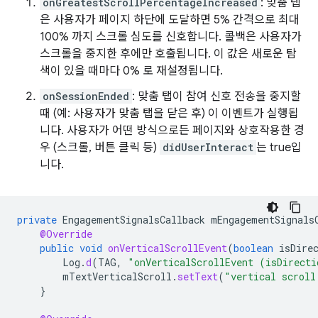
onGreatestScrollPercentageIncreased
: 맞춤 탭
은 사용자가 페이지 하단에 도달하면 5% 간격으로 최대
100% 까지 스크롤 심도를 신호합니다. 콜백은 사용자가
스크롤을 중지한 후에만 호출됩니다. 이 값은 새로운 탐
색이 있을 때마다 0% 로 재설정됩니다.
onSessionEnded
: 맞춤 탭이 참여 신호 전송을 중지할
때 (예: 사용자가 맞춤 탭을 닫은 후) 이 이벤트가 실행됩
니다. 사용자가 어떤 방식으로든 페이지와 상호작용한 경
우 (스크롤, 버튼 클릭 등)
didUserInteract
는 true입
니다.
private
EngagementSignalsCallback
mEngagementSignals
@Override
public
void
onVerticalScrollEvent
(
boolean
isDire
Log
.
d
(
TAG
,
"onVerticalScrollEvent (isDirecti
mTextVerticalScroll
.
setText
(
"vertical scroll
}