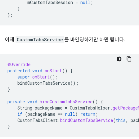
mCustomTabsSession
=
null
;
}
};
이제
CustomTabsService
를 바인딩하기만 하면 됩니다.
@Override
protected
void
onStart
()
{
super
.
onStart
();
bindCustomTabsService
();
}
private
void
bindCustomTabsService
()
{
String
packageName
=
CustomTabsHelper
.
getPackage
if
(
packageName
==
null
)
return
;
CustomTabsClient
.
bindCustomTabsService
(
this
,
pac
}