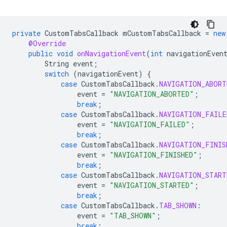
private
CustomTabsCallback
mCustomTabsCallback
=
new
@Override
public
void
onNavigationEvent
(
int
navigationEven
String
event
;
switch
(
navigationEvent
)
{
case
CustomTabsCallback
.
NAVIGATION_ABORT
event
=
"NAVIGATION_ABORTED"
;
break
;
case
CustomTabsCallback
.
NAVIGATION_FAILE
event
=
"NAVIGATION_FAILED"
;
break
;
case
CustomTabsCallback
.
NAVIGATION_FINIS
event
=
"NAVIGATION_FINISHED"
;
break
;
case
CustomTabsCallback
.
NAVIGATION_START
event
=
"NAVIGATION_STARTED"
;
break
;
case
CustomTabsCallback
.
TAB_SHOWN
:
event
=
"TAB_SHOWN"
;
break
;