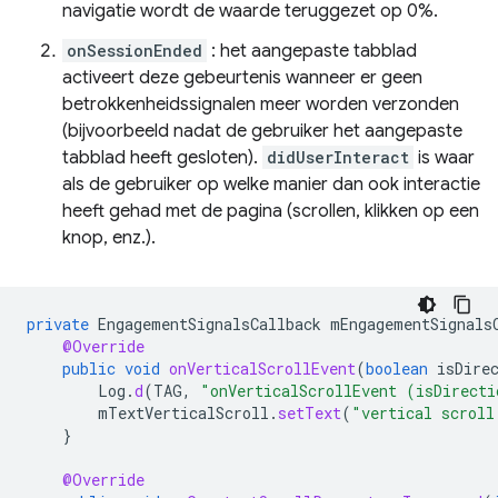
navigatie wordt de waarde teruggezet op 0%.
onSessionEnded
: het aangepaste tabblad
activeert deze gebeurtenis wanneer er geen
betrokkenheidssignalen meer worden verzonden
(bijvoorbeeld nadat de gebruiker het aangepaste
tabblad heeft gesloten).
didUserInteract
is waar
als de gebruiker op welke manier dan ook interactie
heeft gehad met de pagina (scrollen, klikken op een
knop, enz.).
private
EngagementSignalsCallback
mEngagementSignals
@Override
public
void
onVerticalScrollEvent
(
boolean
isDire
Log
.
d
(
TAG
,
"onVerticalScrollEvent (isDirecti
mTextVerticalScroll
.
setText
(
"vertical scroll
}
@Override