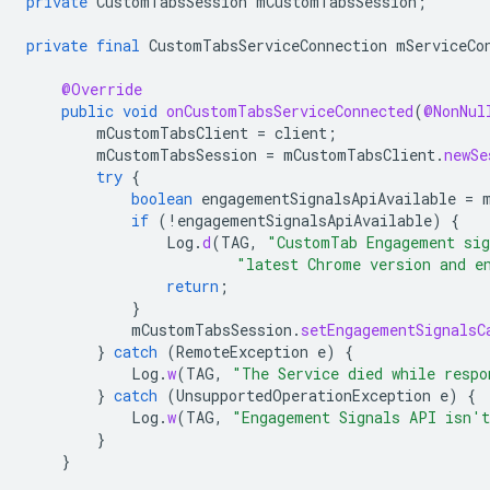
private
CustomTabsSession
mCustomTabsSession
;
private
final
CustomTabsServiceConnection
mServiceCo
@Override
public
void
onCustomTabsServiceConnected
(
@NonNul
mCustomTabsClient
=
client
;
mCustomTabsSession
=
mCustomTabsClient
.
newSe
try
{
boolean
engagementSignalsApiAvailable
=
if
(
!
engagementSignalsApiAvailable
)
{
Log
.
d
(
TAG
,
"CustomTab Engagement sig
"latest Chrome version and e
return
;
}
mCustomTabsSession
.
setEngagementSignalsC
}
catch
(
RemoteException
e
)
{
Log
.
w
(
TAG
,
"The Service died while respo
}
catch
(
UnsupportedOperationException
e
)
{
Log
.
w
(
TAG
,
"Engagement Signals API isn't
}
}