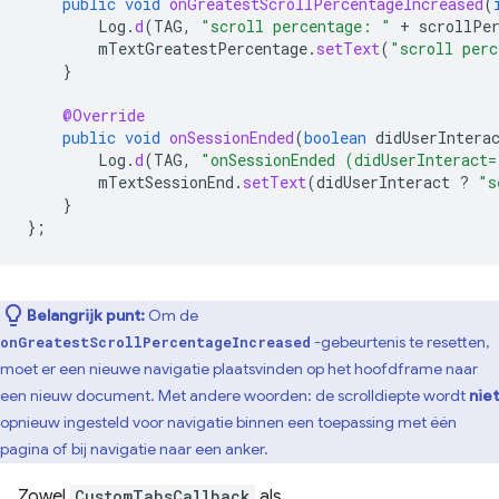
public
void
onGreatestScrollPercentageIncreased
(
Log
.
d
(
TAG
,
"scroll percentage: "
+
scrollPe
mTextGreatestPercentage
.
setText
(
"scroll perc
}
@Override
public
void
onSessionEnded
(
boolean
didUserIntera
Log
.
d
(
TAG
,
"onSessionEnded (didUserInteract=
mTextSessionEnd
.
setText
(
didUserInteract
?
"s
}
};
Belangrijk punt:
Om de
-gebeurtenis te resetten,
onGreatestScrollPercentageIncreased
moet er een nieuwe navigatie plaatsvinden op het hoofdframe naar
een nieuw document. Met andere woorden: de scrolldiepte wordt
niet
opnieuw ingesteld voor navigatie binnen een toepassing met één
pagina of bij navigatie naar een anker.
Zowel
CustomTabsCallback
als