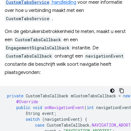
CustomTabsService
handleiding
voor meer informatie
over hoe u verbinding maakt met een
CustomTabsService
.
Om de gebruikersbetrokkenheid te meten, maakt u eerst
een
CustomTabsCallback
en een
EngagementSignalsCallback
instantie. De
CustomTabsCallback
ontvangt een
navigationEvent
constante die beschrijft welk soort navigatie heeft
plaatsgevonden:
private
CustomTabsCallback
mCustomTabsCallback
=
new
@Override
public
void
onNavigationEvent
(
int
navigationEven
String
event
;
switch
(
navigationEvent
)
{
case
CustomTabsCallback
.
NAVIGATION_ABORT
event
=
"NAVIGATION_ABORTED"
;