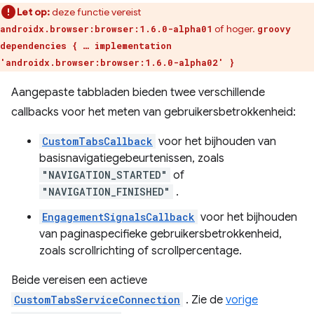
Let op:
deze functie vereist
of hoger.
androidx.browser:browser:1.6.0-alpha01
groovy
dependencies { … implementation
'androidx.browser:browser:1.6.0-alpha02' }
Aangepaste tabbladen bieden twee verschillende
callbacks voor het meten van gebruikersbetrokkenheid:
CustomTabsCallback
voor het bijhouden van
basisnavigatiegebeurtenissen, zoals
"NAVIGATION_STARTED"
of
"NAVIGATION_FINISHED"
.
EngagementSignalsCallback
voor het bijhouden
van paginaspecifieke gebruikersbetrokkenheid,
zoals scrollrichting of scrollpercentage.
Beide vereisen een actieve
CustomTabsServiceConnection
. Zie de
vorige