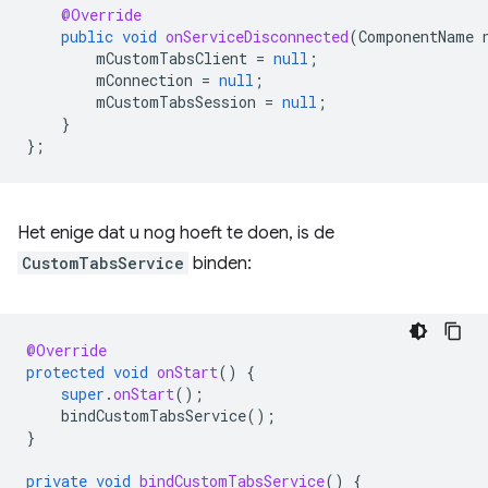
@Override
public
void
onServiceDisconnected
(
ComponentName
mCustomTabsClient
=
null
;
mConnection
=
null
;
mCustomTabsSession
=
null
;
}
};
Het enige dat u nog hoeft te doen, is de
CustomTabsService
binden:
@Override
protected
void
onStart
()
{
super
.
onStart
();
bindCustomTabsService
();
}
private
void
bindCustomTabsService
()
{