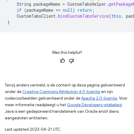
String
packageName
=
CustomTabsHelper
.
getPackage
if
(
packageName
==
null
)
return
;
CustomTabsClient
.
bindCustomTabsService
(
this
,
pac
}
Was this helpful?
Tenzij anders vermeld, is de content op deze pagina gelicentieerd
onder de
Creative Commons Attribution 4.0-licentie
en zijn
codevoorbeelden gelicentieerd onder de
Apache 2.0-licentie
. Voor
meer informatie raadpleegt u het
Google Developers-sitebeleid
.
Java is een gedeponeerd handelsmerk van Oracle en/of diens
aangesloten entiteiten.
Last updated 2023-04-21 UTC.