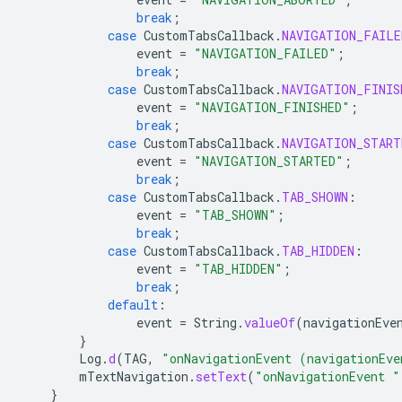
break
;
case
CustomTabsCallback
.
NAVIGATION_FAILE
event
=
"NAVIGATION_FAILED"
;
break
;
case
CustomTabsCallback
.
NAVIGATION_FINIS
event
=
"NAVIGATION_FINISHED"
;
break
;
case
CustomTabsCallback
.
NAVIGATION_START
event
=
"NAVIGATION_STARTED"
;
break
;
case
CustomTabsCallback
.
TAB_SHOWN
:
event
=
"TAB_SHOWN"
;
break
;
case
CustomTabsCallback
.
TAB_HIDDEN
:
event
=
"TAB_HIDDEN"
;
break
;
default
:
event
=
String
.
valueOf
(
navigationEve
}
Log
.
d
(
TAG
,
"onNavigationEvent (navigationEve
mTextNavigation
.
setText
(
"onNavigationEvent "
}