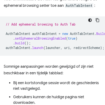
ephemeral browsing setter toe aan
AuthTabIntent
:
// Add ephemeral browsing to Auth Tab
AuthTabIntent
authTabIntent
=
new
AuthTabIntent
.
Buil
.
setEphemeralBrowsingEnabled
(
true
)
.
build
();
authTabIntent
.
launch
(
launcher
,
uri
,
redirectScheme
);
Sommige aanpassingen worden gewijzigd of zijn niet
beschikbaar in een tijdelijk tabblad:
Bij een kortstondige sessie wordt de geschiedenis
niet vastgelegd.
Gebruikers kunnen de huidige pagina niet
downloaden.