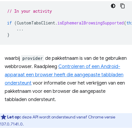
// In your activity
if
(
CustomTabsClient
.
isEphemeralBrowsingSupported
(
th
...
}
waarbij
provider
de pakketnaam is van de te gebruiken
webbrowser. Raadpleeg
Controleren of een Android-
apparaat een browser heeft die aangepaste tabbladen
ondersteunt
voor informatie over het verkrijgen van een
pakketnaam voor een browser die aangepaste
tabbladen ondersteunt.
Let op:
deze API wordt ondersteund vanaf Chrome versie
137.0.7141.0.