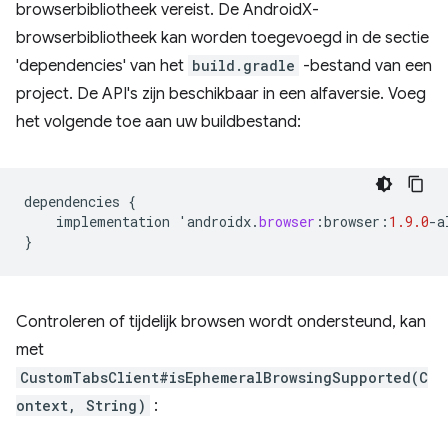
browserbibliotheek vereist. De AndroidX-
browserbibliotheek kan worden toegevoegd in de sectie
'dependencies' van het
build.gradle
-bestand van een
project. De API's zijn beschikbaar in een alfaversie. Voeg
het volgende toe aan uw buildbestand:
dependencies
{
implementation
'
androidx
.
browser
:
browser
:
1.9.0
-
a
}
Controleren of tijdelijk browsen wordt ondersteund, kan
met
CustomTabsClient#isEphemeralBrowsingSupported(C
ontext, String)
: