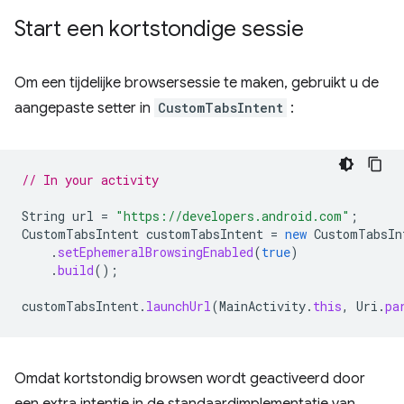
Start een kortstondige sessie
Om een ​​tijdelijke browsersessie te maken, gebruikt u de
aangepaste setter in
CustomTabsIntent
:
// In your activity
String
url
=
"https://developers.android.com"
;
CustomTabsIntent
customTabsIntent
=
new
CustomTabsIn
.
setEphemeralBrowsingEnabled
(
true
)
.
build
();
customTabsIntent
.
launchUrl
(
MainActivity
.
this
,
Uri
.
pa
Omdat kortstondig browsen wordt geactiveerd door