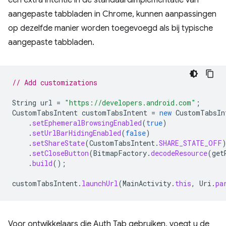
een extra intentie in de standaardimplementatie van
aangepaste tabbladen in Chrome, kunnen aanpassingen
op dezelfde manier worden toegevoegd als bij typische
aangepaste tabbladen.
// Add customizations
String
url
=
"https://developers.android.com"
;
CustomTabsIntent
customTabsIntent
=
new
CustomTabsIn
.
setEphemeralBrowsingEnabled
(
true
)
.
setUrlBarHidingEnabled
(
false
)
.
setShareState
(
CustomTabsIntent
.
SHARE_STATE_OFF
.
setCloseButton
(
BitmapFactory
.
decodeResource
(
get
.
build
();
customTabsIntent
.
launchUrl
(
MainActivity
.
this
,
Uri
.
pa
Voor ontwikkelaars die Auth Tab gebruiken, voegt u de