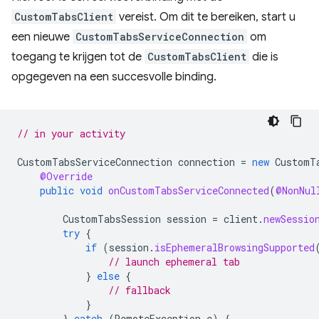
CustomTabsClient
vereist. Om dit te bereiken, start u
een nieuwe
CustomTabsServiceConnection
om
toegang te krijgen tot de
CustomTabsClient
die is
opgegeven na een succesvolle binding.
// in your activity
CustomTabsServiceConnection
connection
=
new
CustomT
@Override
public
void
onCustomTabsServiceConnected
(
@NonNul
CustomTabsSession
session
=
client
.
newSessio
try
{
if
(
session
.
isEphemeralBrowsingSupported
// launch ephemeral tab
}
else
{
// fallback
}
}
catch
(
RemoteException
e
)
{