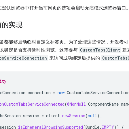
在默认浏览器中打开当前网页的选项会启动无痕模式浏览器窗口
前的实现
备都能够启动临时自定义标签页。为了处理这些情况，开发者
以确定是否支持暂时性浏览。这需要与
CustomTabsClient
建
bsServiceConnection
来访问成功绑定后提供的
CustomTabs
ity
eConnection
connection
=
new
CustomTabsServiceConnectio
onCustomTabsServiceConnected
(
@NonNull
ComponentName
nam
bsSession
session
=
client
.
newSession
(
null
);
session
.
isEphemeralBrowsingSupported
(
Bundle
.
EMPTY
))
{