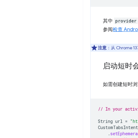
其中
provider
参阅
检查 And
注意
：从 Chrome 13
启动短时
如需创建短时浏
// In your activ
String
url
=
"ht
CustomTabsIntent
.
setEphemera