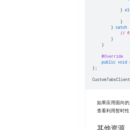
}
el
}
}
catch
// f
}
}
@Override
public
void
};
CustomTabsClient
如果应用面向的
查看利用暂时性自
其他资源