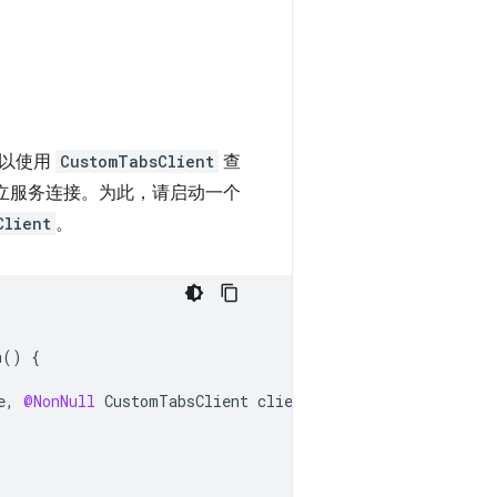
。
可以使用
CustomTabsClient
查
立服务连接。为此，请启动一个
Client
。
n
()
{
e
,
@NonNull
CustomTabsClient
client
)
{