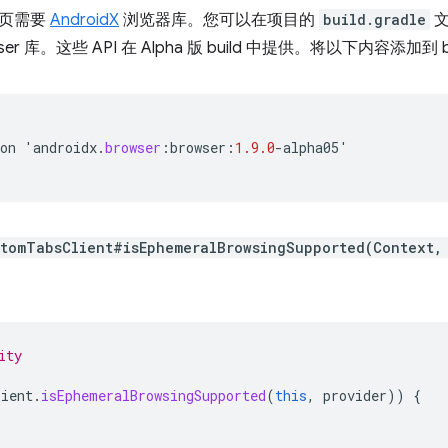
签页需要
AndroidX
浏览器库。您可以在项目的
build.gradle
文
owser 库。这些 API 在 Alpha 版 build 中提供。将以下内容添加到 
on
'
androidx
.
browser
:
browser
:
1.9.0
-
alpha05
'
stomTabsClient#isEphemeralBrowsingSupported(Context,
ity
lient
.
isEphemeralBrowsingSupported
(
this
,
provider
))
{