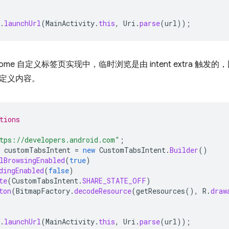
.
launchUrl
(
MainActivity
.
this
,
Uri
.
parse
(
url
));
rome 自定义标签页实现中，临时浏览是由 intent extra 
定义内容。
tions
tps://developers.android.com"
;
customTabsIntent
=
new
CustomTabsIntent
.
Builder
()
lBrowsingEnabled
(
true
)
dingEnabled
(
false
)
te
(
CustomTabsIntent
.
SHARE_STATE_OFF
)
ton
(
BitmapFactory
.
decodeResource
(
getResources
(),
R
.
draw
.
launchUrl
(
MainActivity
.
this
,
Uri
.
parse
(
url
));