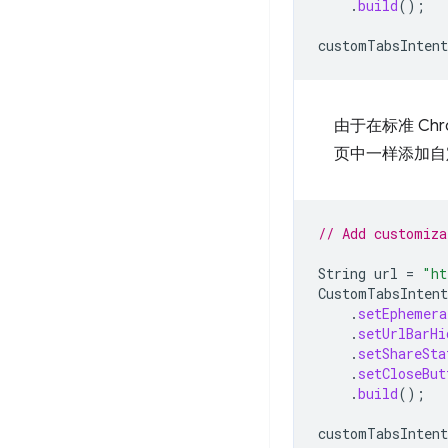
.
build
();
customTabsIntent
由于在标准 Ch
页中一样添加自
// Add customiza
String
url
=
"ht
CustomTabsIntent
.
setEphemera
.
setUrlBarHi
.
setShareSta
.
setCloseBut
.
build
();
customTabsIntent