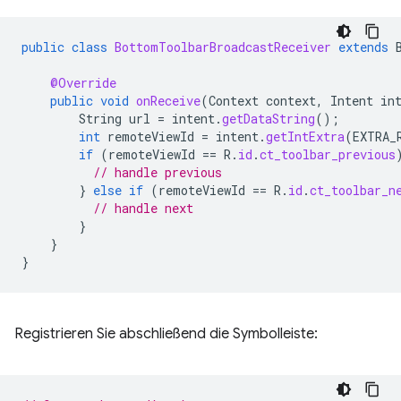
public
class
BottomToolbarBroadcastReceiver
extends
@Override
public
void
onReceive
(
Context
context
,
Intent
in
String
url
=
intent
.
getDataString
();
int
remoteViewId
=
intent
.
getIntExtra
(
EXTRA_
if
(
remoteViewId
==
R
.
id
.
ct_toolbar_previous
// handle previous
}
else
if
(
remoteViewId
==
R
.
id
.
ct_toolbar_n
// handle next
}
}
}
Registrieren Sie abschließend die Symbolleiste: