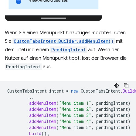
Wenn Sie einen Menüpunkt hinzufügen möchten, rufen
Sie
CustomTabsIntent.Builder.addMenuItem()
mit
dem Titel und einem
PendingIntent
auf. Wenn der
Nutzer auf einen Menüpunkt tippt, löst der Browser die
PendingIntent
aus.
CustomTabsIntent
intent
=
new
CustomTabsIntent
.
Build
...
.
addMenuItem
(
"Menu item 1"
,
pendingIntent
)
.
addMenuItem
(
"Menu item 2"
,
pendingIntent
)
.
addMenuItem
(
"Menu item 3"
,
pendingIntent
)
.
addMenuItem
(
"Menu item 4"
,
pendingIntent
)
.
addMenuItem
(
"Me
nu item 5"
,
pendingIntent
)
.
build
();