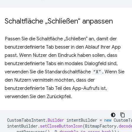
Schaltfläche „Schließen“ anpassen
Passen Sie die Schaltfläche „Schließen“ an, damit der
benutzerdefinierte Tab besser in den Ablauf Ihrer App
passt. Wenn Nutzer den Eindruck haben sollen, dass
benutzerdefinierte Tabs ein modales Dialogfeld sind,
verwenden Sie die Standardschaltfläche
“X”
. Wenn Sie
den Nutzern vermitteln möchten, dass der
benutzerdefinierte Tab Teil des App-Aufrufs ist,
verwenden Sie den Zurückpfeil.
CustomTabsIntent
.
Builder
intentBuilder
=
new
CustomT
intentBuilder
.
setCloseButtonIcon
(
BitmapFactory
.
decod
getResources
(),
R
.
drawable
.
ic_arrow_back
));