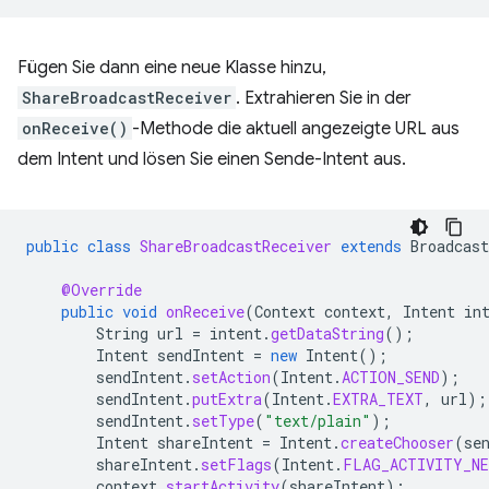
Fügen Sie dann eine neue Klasse hinzu,
ShareBroadcastReceiver
. Extrahieren Sie in der
onReceive()
-Methode die aktuell angezeigte URL aus
dem Intent und lösen Sie einen Sende-Intent aus.
public
class
ShareBroadcastReceiver
extends
Broadcast
@Override
public
void
onReceive
(
Context
context
,
Intent
in
String
url
=
intent
.
getDataString
();
Intent
sendIntent
=
new
Intent
();
sendIntent
.
setAction
(
Intent
.
ACTION_SEND
);
sendIntent
.
putExtra
(
Intent
.
EXTRA_TEXT
,
url
);
sendIntent
.
setType
(
"text/plain"
);
Intent
shareIntent
=
Intent
.
createChooser
(
se
shareIntent
.
setFlags
(
Intent
.
FLAG_ACTIVITY_NE
context
.
startActivity
(
shareIntent
);