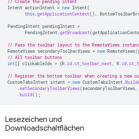
// Create the pending intent
Intent
actionIntent
=
new
Intent
(
this
.
getApplicationContext
(),
BottomToolbarBr
PendingIntent
pendingIntent
=
PendingIntent
.
getBroadcast
(
getApplicationCont
// Pass the toolbar layout to the RemoteViews instan
RemoteViews
secondaryToolbarViews
=
new
RemoteViews
(
// All toolbar buttons
int
[]
clickableIds
=
{
R
.
id
.
ct_toolbar_next
,
R
.
id
.
ct_t
// Register the bottom toolbar when creating a new c
CustomTabsIntent
intent
=
new
CustomTabsIntent
.
Build
.
setSecondaryToolbarViews
(
secondaryToolbarViews
,
.
build
();
Lesezeichen und
Downloadschaltflächen