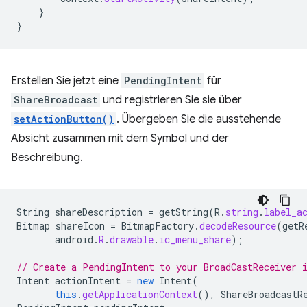
}
}
Erstellen Sie jetzt eine
PendingIntent
für
ShareBroadcast
und registrieren Sie sie über
setActionButton()
. Übergeben Sie die ausstehende
Absicht zusammen mit dem Symbol und der
Beschreibung.
String
shareDescription
=
getString
(
R
.
string
.
label_a
Bitmap
shareIcon
=
BitmapFactory
.
decodeResource
(
getR
android
.
R
.
drawable
.
ic_menu_share
);
// Create a PendingIntent to your BroadCastReceiver 
Intent
actionIntent
=
new
Intent
(
this
.
getApplicationContext
(),
ShareBroadcastR