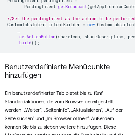
PendingIntent
pendingIntent
=
PendingIntent
.
getBroadcast
(
getApplicationCont
//Set the pendingIntent as the action to be performe
CustomTabsIntent
intentBuilder
=
new
CustomTabsInten
…
.
setActionButton
(
shareIcon
,
shareDescription
,
pe
.
build
();
Benutzerdefinierte Menüpunkte
hinzufügen
Ein benutzerdefinierter Tab bietet bis zu fünf
Standardaktionen, die vom Browser bereitgestellt
werden: „Weiter“, „Seiteninfo“, „Aktualisieren“, „Auf der
Seite suchen“ und „Im Browser öffnen“. Außerdem
können Sie bis zu sieben weitere hinzufügen. Diese