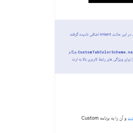
اگر مرورگر پیش‌فرض از برگه‌های سفارشی جزئی پشتیبانی نکند، تعیین ارتفاع فعالیت اولیه تأثیری نخواهد داشت. در این حالت، intent اضافی نادیده گرفته
هنگام
CustomTabColorScheme.na
برای ویژگی های رابط کاربری بالا به ارث
ید
و آن را به برنامه Custom