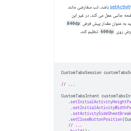
باشد، تب سفارشی مانند
نوان یک صفحه جانبی عمل می کند، در غیر این
د به عنوان مقدار پیش فرض
840dp
 فرض روی
600dp
تنظیم کند.
CustomTabsSession
customTabsS
// ...
CustomTabsIntent
customTabsIn
.
setInitialActivityHeightP
.
setInitialActivityWidthP
.
setActivitySideSheetBrea
.
setCloseButtonPosition
(
Cu
// ...
.
build
();