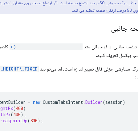
ی کند.
حه جانبی
 صفحه جانبی، با فراخوانی متد
setInitialActivityWidthPx()
کلاس
حسب پیکسل تعریف کنید.
ه سفارشی جزئی قابل تغییر اندازه است، اما می‌توانید
\_HEIGHT\_FIXED
:
tentBuilder
=
new
CustomTabsIntent
.
Builder
(
session
)
ightPx
(
400
)
dthPx
(
400
);
BreakpointDp
(
800
);