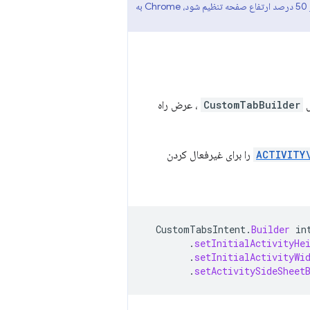
حداقل ارتفاع جزئی برگه سفارشی 50 درصد ارتفاع صفحه است. اگر ارتفاع صفحه روی مقداری کمتر از 50 درصد ارتفاع صفحه تنظیم شود، Chrome به
CustomTabBuilder
، عرض راه
ACTIVITY
را برای غیرفعال کردن
CustomTabsIntent
.
Builder
in
.
setInitialActivityHe
.
setInitialActivityWi
.
setActivitySideSheet