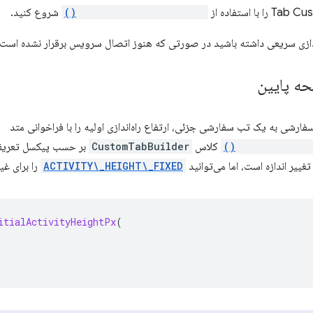
startActivityForResult()
شروع کنید.
اندازی سریعی داشته باشید در صورتی که هنوز اتصال سرویس برقرار نشده است،
ه پایین
ارشی به یک تب سفارشی جزئی، ارتفاع راه‌اندازی اولیه را با فراخوانی متد
setInitialActi
کلاس
CustomTabBuilder
بر حسب پیکسل تعریف 
ییر اندازه است، اما می‌توانید
ACTIVITY\_HEIGHT\_FIXED
را برای غی
itialActivityHeightPx
(