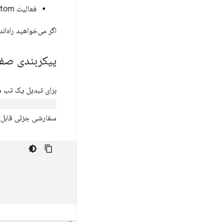
فعالیت Tab Custom را با استفاده از
اگر می‌خواهید راه‌
پیکربندی صفح
برای تبدیل یک تب سف
vityHeightPx()
سفارشی جزئی قابل تغ