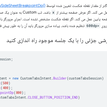
تر از مقدار نقطه شکست تعیین شده توسط
()setActivitySideSheetBreakpointDp
 می کند. اگر عرض صفحه بیشتر از
x
باشد، تب Custom به ع
ه پایین عمل می کند. اگر نقطه شکست مشخص نشده است، اجرای مرورگر بای
وی
<600dp
تنظیم شده باشد، پیاده سازی مرورگر باید آن را به طور پیش
شی جزئی را با یک جلسه موجود راه اندازی کنید
ession
;
tent
=
new
CustomTabsIntent
.
Builder
(
customTabsSession
)
x
(
500
)
x
(
400
);
kpointDp
(
800
);
stomTabsIntent
.
CLOSE_BUTTON_POSITION_END
)