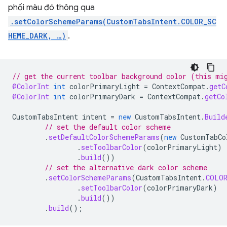
phối màu đó thông qua
.setColorSchemeParams(CustomTabsIntent.COLOR_SC
HEME_DARK, …)
.
// get the current toolbar background color (this mi
@ColorInt
int
colorPrimaryLight
=
ContextCompat
.
getC
@ColorInt
int
colorPrimaryDark
=
ContextCompat
.
getCo
CustomTabsIntent
intent
=
new
CustomTabsIntent
.
Build
// set the default color scheme
.
setDefaultColorSchemeParams
(
new
CustomTabCo
.
setToolbarColor
(
colorPrimaryLight
)
.
build
())
// set the alternative dark color scheme
.
setColorSchemeParams
(
CustomTabsIntent
.
COLOR
.
setToolbarColor
(
colorPrimaryDark
)
.
build
())
.
build
();