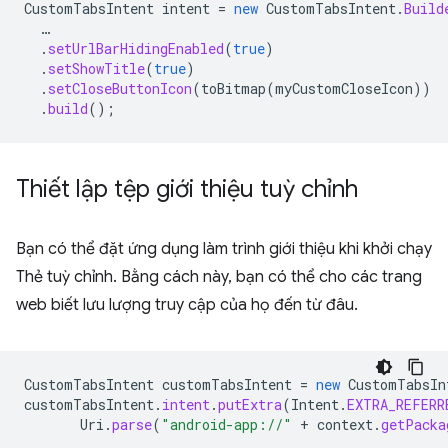
CustomTabsIntent
intent
=
new
CustomTabsIntent
.
Build
…
.
setUrlBarHidingEnabled
(
true
)
.
setShowTitle
(
true
)
.
setCloseButtonIcon
(
toBitmap
(
myCustomCloseIcon
))
.
build
();
Thiết lập tệp giới thiệu tuỳ chỉnh
Bạn có thể đặt ứng dụng làm trình giới thiệu khi khởi chạy
Thẻ tuỳ chỉnh. Bằng cách này, bạn có thể cho các trang
web biết lưu lượng truy cập của họ đến từ đâu.
CustomTabsIntent
customTabsIntent
=
new
CustomTabsIn
customTabsIntent
.
intent
.
putExtra
(
Intent
.
EXTRA_REFERR
Uri
.
parse
(
"android-app://"
+
context
.
getPacka