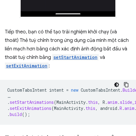
Tiếp theo, bạn có thể tạo trải nghiệm khởi chạy (và
thoát) Thẻ tuỳ chỉnh trong ứng dụng của mình một cách
liền mạch hơn bằng cách xác định ảnh động bắt đầu và
thoát tuỳ chỉnh bằng
setStartAnimation
và
setExitAnimation
:
CustomTabsIntent
intent
=
new
CustomTabsIntent
.
Build
…
.
setStartAnimations
(
MainActivity
.
this
,
R
.
anim
.
slide_
.
setExitAnimations
(
MainActivity
.
this
,
android
.
R
.
anim
.
build
();