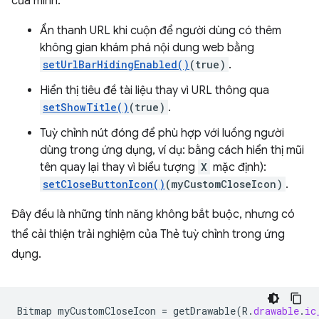
của mình.
Ẩn thanh URL khi cuộn để người dùng có thêm
không gian khám phá nội dung web bằng
setUrlBarHidingEnabled()
(true)
.
Hiển thị tiêu đề tài liệu thay vì URL thông qua
setShowTitle()
(true)
.
Tuỳ chỉnh nút đóng để phù hợp với luồng người
dùng trong ứng dụng, ví dụ: bằng cách hiển thị mũi
tên quay lại thay vì biểu tượng
X
mặc định):
setCloseButtonIcon()
(myCustomCloseIcon)
.
Đây đều là những tính năng không bắt buộc, nhưng có
thể cải thiện trải nghiệm của Thẻ tuỳ chỉnh trong ứng
dụng.
Bitmap
myCustomCloseIcon
=
getDrawable
(
R
.
drawable
.
ic