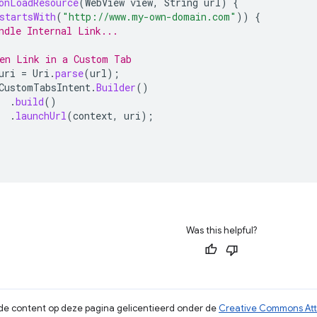
onLoadResource
(
WebView
view
,
String
url
)
{
startsWith
(
"http://www.my-own-domain.com"
))
{
ndle Internal Link...
en Link in a Custom Tab
uri
=
Uri
.
parse
(
url
);
CustomTabsIntent
.
Builder
()
.
build
()
.
launchUrl
(
context
,
uri
);
Was this helpful?
s de content op deze pagina gelicentieerd onder de
Creative Commons Attr