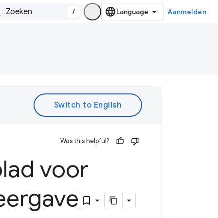
/
Aanmelden
Was this helpful?
lad voor
eergave