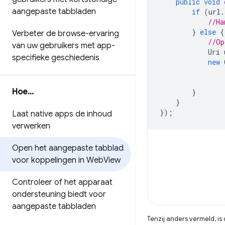
public
void
aangepaste tabbladen
if
(
url
.
//Ha
}
else
{
Verbeter de browse-ervaring
//Op
van uw gebruikers met app-
Uri
specifieke geschiedenis
new
Hoe
.
.
.
}
}
});
Laat native apps de inhoud
verwerken
Open het aangepaste tabblad
voor koppelingen in Web
View
Controleer of het apparaat
ondersteuning biedt voor
aangepaste tabbladen
Tenzij anders vermeld, i