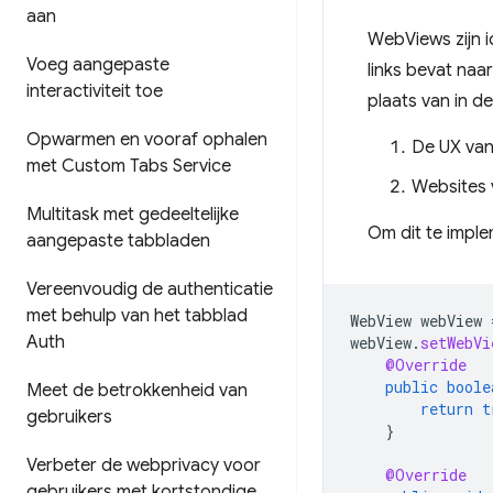
aan
WebViews zijn 
Voeg aangepaste
links bevat naa
interactiviteit toe
plaats van in d
Opwarmen en vooraf ophalen
De UX van
met Custom Tabs Service
Websites 
Multitask met gedeeltelijke
Om dit te impl
aangepaste tabbladen
Vereenvoudig de authenticatie
met behulp van het tabblad
WebView
webView
Auth
webView
.
setWebVi
@Override
public
boole
Meet de betrokkenheid van
return
t
gebruikers
}
Verbeter de webprivacy voor
@Override
gebruikers met kortstondige