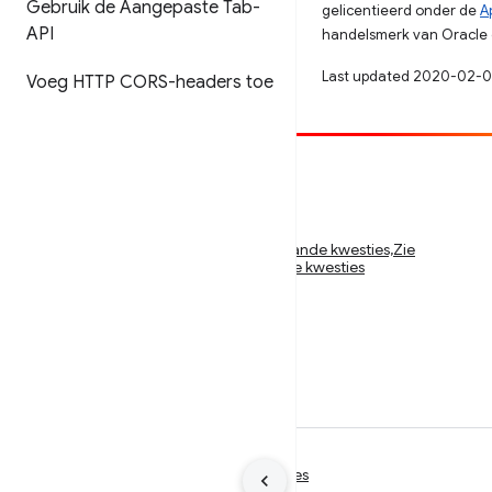
Gebruik de Aangepaste Tab-
gelicentieerd onder de
A
API
handelsmerk van Oracle e
Last updated 2020-02-0
Voeg HTTP CORS-headers toe
Bijdragen
Meld een bug
Zie openstaande kwesties,Zie openstaande kwesties,Zie
openstaande kwesties,Zie openstaande kwesties
Voorwaarden
Privacy
Manage cookies