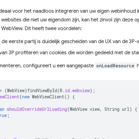
ideaal voor het naadloos integreren van uw eigen webinhoud 
r websites die niet uw eigendom zijn, kan het zinvol zijn deze
e WebView. Dit heeft twee voordelen:
 de eerste partij is duidelijk gescheiden van de UX van de 3P
van 3P profiteren van cookies die worden gedeeld met de st
ementeren, configureert u een aangepaste
onLoadResource
h
=
(
WebView
)
findViewById
(
R
.
id
.
webview
);
ewClient
(
new
WebViewClient
()
{
an
shouldOverrideUrlLoading
(
WebView
view
,
String
url
)
{
rue
;