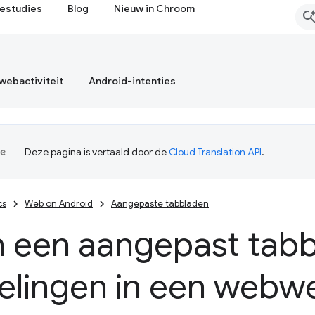
estudies
Blog
Nieuw in Chroom
webactiviteit
Android-intenties
Deze pagina is vertaald door de
Cloud Translation API
.
cs
Web on Android
Aangepaste tabbladen
 een aangepast tabb
elingen in een webw