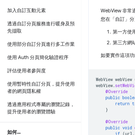
加入自訂互動元素
WebView
您在「自訂」分
透過自訂分頁服務進行暖身及預
先擷取
第一方使
第三方網站
使用部分自訂分頁進行多工作業
如要實作這項
使用 Auth 分頁簡化驗證程序
評估使用者參與度
WebView
webView
使用暫時性自訂分頁，提升使用
webView
.
setWebVi
者的網頁隱私權
@Override
public
boole
return
t
透過應用程式專屬的瀏覽記錄，
}
提升使用者的瀏覽體驗
@Override
public
void
如何
.
.
.
if
(
url
.