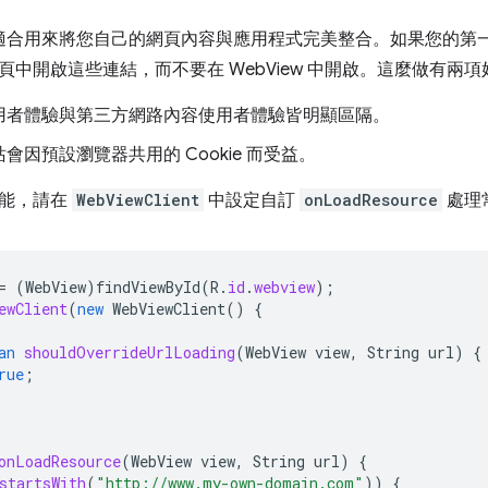
 非常適合用來將您自己的網頁內容與應用程式完美整合。如果您的
頁中開啟這些連結，而不要在 WebView 中開啟。這麼做有兩項
用者體驗與第三方網路內容使用者體驗皆明顯區隔。
會因預設瀏覽器共用的 Cookie 而受益。
功能，請在
WebViewClient
中設定自訂
onLoadResource
處理
=
(
WebView
)
findViewById
(
R
.
id
.
webview
);
ewClient
(
new
WebViewClient
()
{
an
shouldOverrideUrlLoading
(
WebView
view
,
String
url
)
{
rue
;
onLoadResource
(
WebView
view
,
String
url
)
{
startsWith
(
"http://www.my-own-domain.com"
))
{