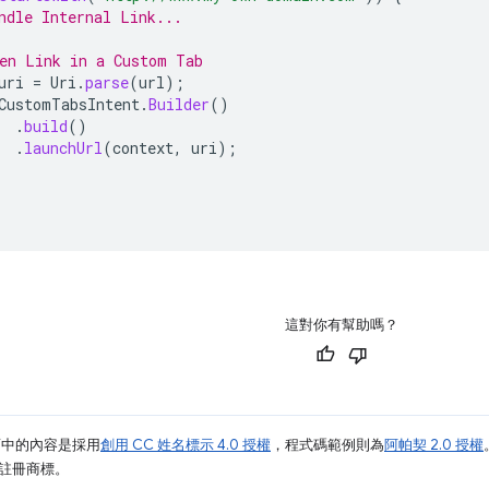
ndle Internal Link...
en Link in a Custom Tab
uri
=
Uri
.
parse
(
url
);
CustomTabsIntent
.
Builder
()
.
build
()
.
launchUrl
(
context
,
uri
);
這對你有幫助嗎？
面中的內容是採用
創用 CC 姓名標示 4.0 授權
，程式碼範例則為
阿帕契 2.0 授權
業的註冊商標。