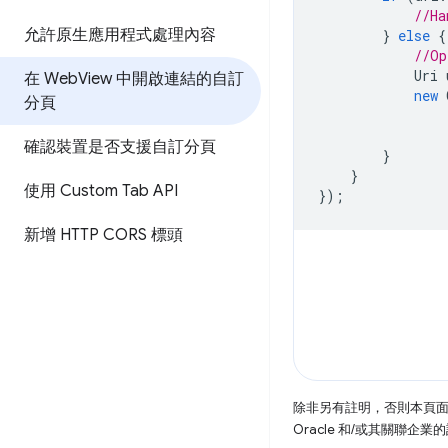
//Ha
允許原生應用程式處理內容
}
else
{
//Op
Uri
在 Web
View 中開啟連結的自訂
new
分頁
確認裝置是否支援自訂分頁
}
}
使用 Custom Tab API
});
新增 HTTP CORS 標頭
除非另有註明，否則本頁
Oracle 和/或其關聯企