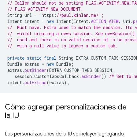
// Caller should not be setting FLAG_ACTIVITY_NEW_TA
// FLAG_ACTIVITY_NEW_DOCUMENT. 
String
url
=
¨
https
:
//paul.kinlan.me/¨;
Intent
intent
=
new
Intent
(
Intent
.
ACTION_VIEW
,
Uri
.
p
//  Must have. Extra used to match the session. Its 
//  whilst creating a news session. See newSession()
//  used and there is no valid session id to be provi
//  with a null value to launch a custom tab.
private
static
final
String
EXTRA_CUSTOM_TABS_SESSIO
Bundle
extras
=
new
Bundle
;
extras
.
putBinder
(
EXTRA_CUSTOM_TABS_SESSION
,
sessionICustomTabsCallback
.
asBinder
()
/* Set to n
intent
.
putExtras
(
extras
);
Cómo agregar personalizaciones de
la IU
Las personalizaciones de la IU se incluyen agregando