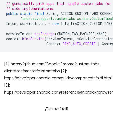
// generically pick apps that handle custom tabs for
// side implementations.
public
static
final
String
ACTION_CUSTOM_TABS_CONNEC
"android.support.customtabs.action.CustomTabs
Intent
serviceIntent
=
new
Intent
(
ACTION_CUSTOM_TABS
serviceIntent
.
setPackage
(
CUSTOM_TAB_PACKAGE_NAME
);
context
.
bindService
(
serviceIntent
,
mServiceConnectio
Context
.
BIND_AUTO_CREATE
|
Conte
[1]: https://github.com/GoogleChrome/custom-tabs-
client/tree/master/customtabs [2]:
https://developer.android.com/guide/components/aidl.html
[3]:
https://developer.android.com/reference/androidx/brows
¿Te resultó útil?