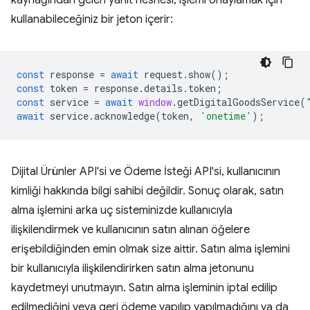
kaynağından gelen yanıt nesnesi, işlemi onaylamak için
kullanabileceğiniz bir jeton içerir:
const
response
=
await
request
.
show
();
const
token
=
response
.
details
.
token
;
const
service
=
await
window
.
getDigitalGoodsService
(
await
service
.
acknowledge
(
token
,
'onetime'
);
Dijital Ürünler API'si ve Ödeme İsteği API'si, kullanıcının
kimliği hakkında bilgi sahibi değildir. Sonuç olarak, satın
alma işlemini arka uç sisteminizde kullanıcıyla
ilişkilendirmek ve kullanıcının satın alınan öğelere
erişebildiğinden emin olmak size aittir. Satın alma işlemini
bir kullanıcıyla ilişkilendirirken satın alma jetonunu
kaydetmeyi unutmayın. Satın alma işleminin iptal edilip
edilmediğini veya geri ödeme yapılıp yapılmadığını ya da