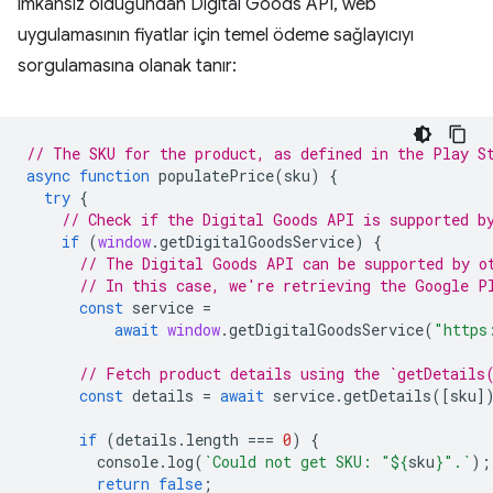
imkansız olduğundan Digital Goods API, web
uygulamasının fiyatlar için temel ödeme sağlayıcıyı
sorgulamasına olanak tanır:
// The SKU for the product, as defined in the Play S
async
function
populatePrice
(
sku
)
{
try
{
// Check if the Digital Goods API is supported b
if
(
window
.
getDigitalGoodsService
)
{
// The Digital Goods API can be supported by o
// In this case, we're retrieving the Google P
const
service
=
await
window
.
getDigitalGoodsService
(
"https
// Fetch product details using the `getDetails
const
details
=
await
service
.
getDetails
([
sku
]
if
(
details
.
length
===
0
)
{
console
.
log
(
`Could not get SKU: "
${
sku
}
".`
);
return
false
;