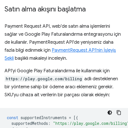
Satın alma akışını başlatma
Payment Request API, web'de satın alma işlemlerini
sağlar ve Google Play Faturalandırma entegrasyonu için
de kullanılır. PaymentRequest API'de yeniyseniz daha
fazla bilgi edinmek için
PaymentRequest API'nin İşleyiş
Şekli
başlıklı makaleyi inceleyin.
API'yi Google Play Faturalandırma ile kullanmak için
https://play.google.com/billing
adlı desteklenen
bir yönteme sahip bir ödeme aracı eklemeniz gerekir.
SKU'yu cihaza ait verilerin bir parçası olarak ekleyin:
const
supportedInstruments
=
[{
supportedMethods
:
"https://play.google.com/billing