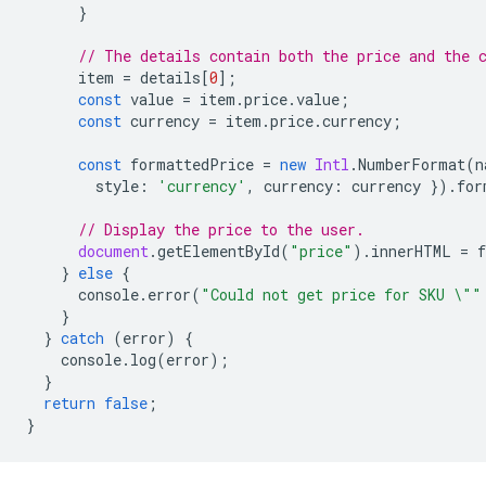
}
// The details contain both the price and the 
item
=
details
[
0
];
const
value
=
item
.
price
.
value
;
const
currency
=
item
.
price
.
currency
;
const
formattedPrice
=
new
Intl
.
NumberFormat
(
n
style
:
'currency'
,
currency
:
currency
}).
for
// Display the price to the user.
document
.
getElementById
(
"price"
).
innerHTML
=
}
else
{
console
.
error
(
"Could not get price for SKU \""
}
}
catch
(
error
)
{
console
.
log
(
error
);
}
return
false
;
}