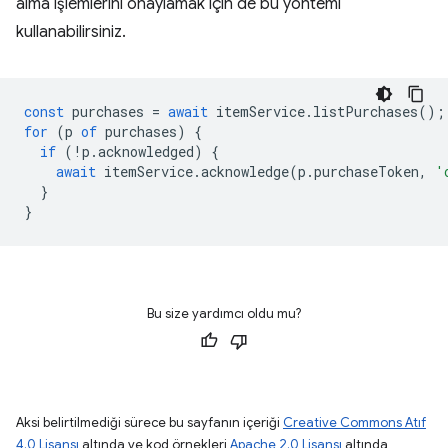
alma işlemlerini onaylamak için de bu yöntemi
kullanabilirsiniz.
const
purchases
=
await
itemService
.
listPurchases
();
for
(
p
of
purchases
)
{
if
(
!
p
.
acknowledged
)
{
await
itemService
.
acknowledge
(
p
.
purchaseToken
,
'
}
}
Bu size yardımcı oldu mu?
Aksi belirtilmediği sürece bu sayfanın içeriği
Creative Commons Atıf
4.0 Lisansı
altında ve kod örnekleri
Apache 2.0 Lisansı
altında