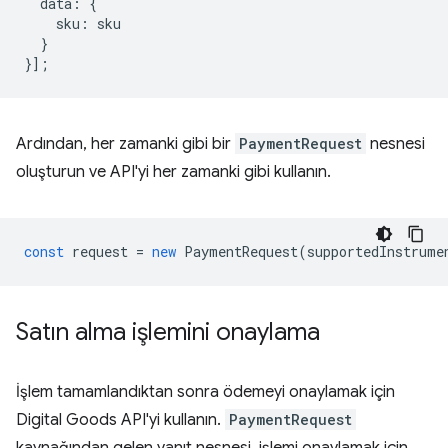
data
:
{
sku
:
sku
}
}];
Ardından, her zamanki gibi bir
PaymentRequest
nesnesi
oluşturun ve API'yi her zamanki gibi kullanın.
const
request
=
new
PaymentRequest
(
supportedInstrume
Satın alma işlemini onaylama
İşlem tamamlandıktan sonra ödemeyi onaylamak için
Digital Goods API'yi kullanın.
PaymentRequest