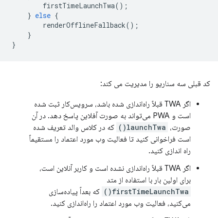
firstTimeLaunchTwa
();
}
else
{
renderOfflineFallback
();
}
}
کد قبلی سه سناریو را مدیریت می کند:
اگر TWA قبلاً راه‌اندازی شده باشد، سرویس‌کار ثبت شده
است و PWA می‌تواند به صورت آفلاین پاسخ دهد. در آن
صورت،
launchTwa()
که در کلاس والد تعریف شده
است فراخوانی کنید تا فعالیت وب مورد اعتماد را مستقیماً
راه اندازی کنید.
اگر TWA قبلاً راه‌اندازی نشده است و کاربر آنلاین است،
برای اولین بار با استفاده از متد
firstTimeLaunchTwa()
که بعداً پیاده‌سازی
می‌کنید، فعالیت وب مورد اعتماد را راه‌اندازی کنید.