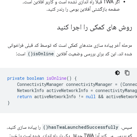
اگر TWA قبلاً راه اندازی نشده است و کاربر آفلاین است،
صفحه بازگشتی آفلاین بومی را رندر کنید.
روش های کمکی را اجرا کنید
مرحله آخر پیاده سازی متدهای کمکی است که توسط کد قبلی فراخوانی
شده اند. این کد برای بررسی وضعیت آفلاین
isOnline()
است:
private
boolean
isOnline
()
{
ConnectivityManager
connectivityManager
=
(
Conne
NetworkInfo
activeNetworkInfo
=
connectivityManag
return
activeNetworkInfo
!=
null
 && 
activeNetwor
}
سپس،
hasTwaLaunchedSuccessfully()
را پیاده سازی کنید،
که بررسی می کند آیا TWA حداقل یک بار راه اندازی شده است یا خیر: