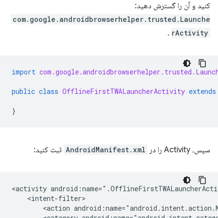
کنید و آن را گسترش دهید:
com.google.androidbrowserhelper.trusted.Launche
.
rActivity
import
com.google.androidbrowserhelper.trusted.Launc
public
class
OfflineFirstTWALauncherActivity
extends
}
سپس، Activity را در
AndroidManifest.xml
ثبت کنید:
<activity
android:name=".OfflineFirstTWALauncherActi
<action
android:name="android.intent.action.
<category
android:name="android.intent.categ