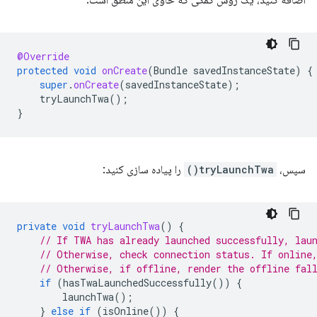
اضافه کنید، یک روش کمکی که حاوی این منطق است:
@Override
protected
void
onCreate
(
Bundle
savedInstanceState
)
{
super
.
onCreate
(
savedInstanceState
);
tryLaunchTwa
();
}
سپس،
tryLaunchTwa()
را پیاده سازی کنید:
private
void
tryLaunchTwa
()
{
// If TWA has already launched successfully, lau
// Otherwise, check connection status. If online
// Otherwise, if offline, render the offline fal
if
(
hasTwaLaunchedSuccessfully
())
{
launchTwa
();
}
else
if
(
isOnline
())
{