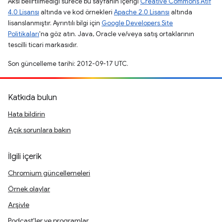
Aksi belirtilmediği sürece bu sayfanın içeriği
Creative Commons Atıf
4.0 Lisansı
altında ve kod örnekleri
Apache 2.0 Lisansı
altında
lisanslanmıştır. Ayrıntılı bilgi için
Google Developers Site
Politikaları
'na göz atın. Java, Oracle ve/veya satış ortaklarının
tescilli ticari markasıdır.
Son güncelleme tarihi: 2012-09-17 UTC.
Katkıda bulun
Hata bildirin
Açık sorunlara bakın
İlgili içerik
Chromium güncellemeleri
Örnek olaylar
Arşivle
Podcast'ler ve programlar