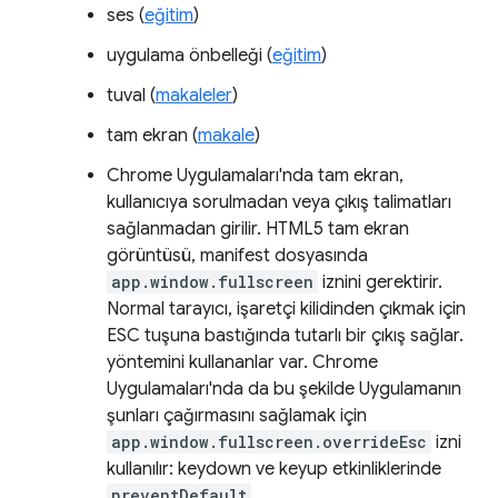
ses (
eğitim
)
uygulama önbelleği (
eğitim
)
tuval (
makaleler
)
tam ekran (
makale
)
Chrome Uygulamaları'nda tam ekran,
kullanıcıya sorulmadan veya çıkış talimatları
sağlanmadan girilir. HTML5 tam ekran
görüntüsü, manifest dosyasında
app.window.fullscreen
iznini gerektirir.
Normal tarayıcı, işaretçi kilidinden çıkmak için
ESC tuşuna bastığında tutarlı bir çıkış sağlar.
yöntemini kullananlar var. Chrome
Uygulamaları'nda da bu şekilde Uygulamanın
şunları çağırmasını sağlamak için
app.window.fullscreen.overrideEsc
izni
kullanılır: keydown ve keyup etkinliklerinde
preventDefault
.