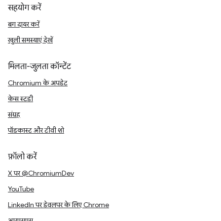
सहयोग करें
बग दायर करें
खुली समस्याएं देखें
मिलता-जुलता कॉन्टेंट
Chromium के अपडेट
केस स्टडी
संग्रह
पॉडकास्ट और टीवी शो
फ़ॉलो करें
X पर @ChromiumDev
YouTube
LinkedIn पर डेवलपर के लिए Chrome
आरएसएस