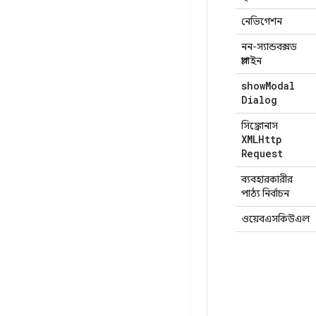
নেভিগেশন
নন-স্যান্ডবক্সড
প্লাগইন
show
Modal
Dialog
সিঙ্ক্রোনাস
XMLHttp
Request
ব্যবহারকারীর
পাঠ্য নির্বাচন
ওয়েবএসকিউএল