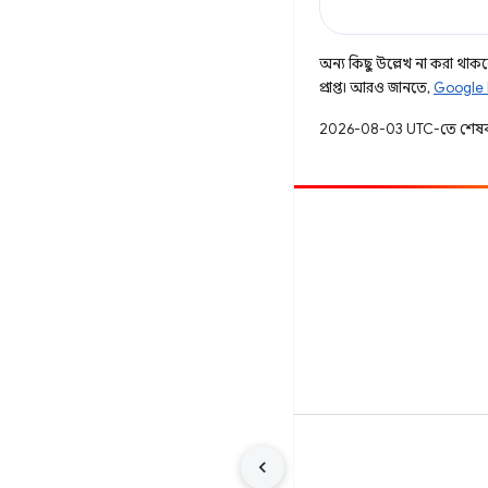
অন্য কিছু উল্লেখ না করা থাকলে,
প্রাপ্ত। আরও জানতে,
Google 
2026-08-03 UTC-তে শেষব
অবদান
একটি বাগ ফাইল করুন
খোলা সমস্যা দেখুন
শর্তাবলী
গোপনীয়তা
Manage cookies