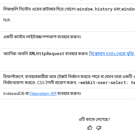
window
.
history
windo
লিঙ্কগুলি সিস্টেম ওয়েব ব্রাউজার দিয়ে খোলে।
এবং
N/A
একটি কাস্টম লাইটবক্স/পপআপ ব্যবহার করুন।
XMLHttp
Request
অ্যাসিঙ্ক-অনলি
ব্যবহার করুন:
সিঙ্ক্রোনাস XXRs থেকে মুক্তি
ডিফল্টরূপে, ব্যবহারকারীরা আর টেক্সট নির্বাচন করতে পারে না যেমন তারা একটি ওয়ে
-webkit-user-select: t
নির্বাচনযোগ্য করতে, CSS শৈলী প্রয়োগ করুন,
IndexedDB বা
Filesystem API
ব্যবহার করুন।
এটি কাজে লেগেছে?