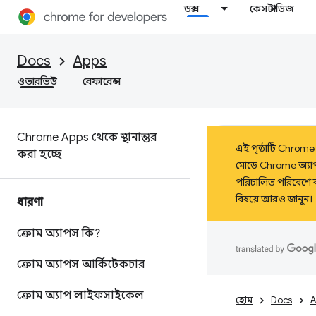
ডক্স
কেস স্টাডিজ
Docs
Apps
ওভারভিউ
রেফারেন্স
Chrome Apps থেকে স্থানান্তর
এই পৃষ্ঠাটি Chrome A
করা হচ্ছে
মোডে Chrome অ্যাপগুল
পরিচালিত পরিবেশে ব
বিষয়ে আরও জানুন।
ধারণা
ক্রোম অ্যাপস কি?
ক্রোম অ্যাপস আর্কিটেকচার
ক্রোম অ্যাপ লাইফসাইকেল
হোম
Docs
A