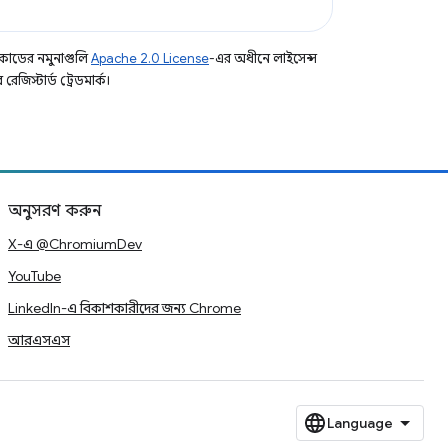
কোডের নমুনাগুলি
Apache 2.0 License
-এর অধীনে লাইসেন্স
িস্টার্ড ট্রেডমার্ক।
অনুসরণ করুন
X-এ @ChromiumDev
YouTube
LinkedIn-এ বিকাশকারীদের জন্য Chrome
আরএসএস