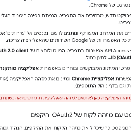
ט של Chrome.
 פרויקט חדש, מרחיבים את התפריט הנפתח בפינה הימנית העליו
ריט.
ים את המרחב המשותף ונותנים לו שם, נכנסים אל 'שירותים' א
יות של Google השירותים שהאפליקציה צריכה.
ם על
לחצן כחול.
 פרטי המיתוג המבוקשים ובוחרים באפשרות
אפליקציה מותקנת
אפשרות
אפליקציית Chrome
ומזינים את מזהה האפליקציה (אות
 וגם בדף ניהול התוספים).
זהה האפליקציה כאן לא תואם למזהה האפליקציה, תתרחש שגיאה כשתתב
 מזהה לקוח של OAuth2 והיקפים
יפסט כך שיכלול את מזהה הלקוח ואת ההיקפים. הנה דוגמה "oauth2" עבו