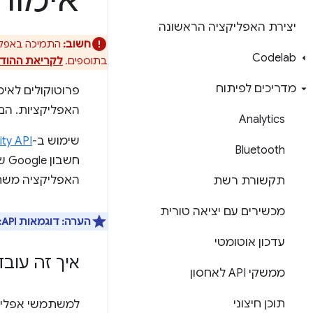
אימו
יצירת האפליקציה הראשונה
חשוב:
Codelab
בתוספים.
לקריאת ההוד
מדריכים לפיתוח
האפליקציות. הם לא נטענים ב-HTTP ולא יכולים לבצע
Analytics
שימוש ב-
ty API
Bluetooth
חשבון Google שלהם ואת
האפליקציה משת
תקשורת רשת
מכשירים עם יציאה טורית
הערה:
דוגמאות API:
עדכון אוטומטי
איך זה עובד
ממשקי API לאחסון
תוכן חיצוני