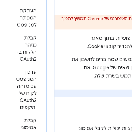
העתקת
המפתח
התמיכה באפליקציות Chrome תוסר בכל הפלטפורמות מ-Chrome. דפדפן Chrome ו- חנות האינטרנט של Chrome תמשיך לתמוך
למניפסט
קבלת
פרוטוקולים לאימות אתרים משתמשים בתכונות HTTP, אבל אפליקציות Chrome פועלות בתוך מאגר
מזהה
הלקוח ב-
OAuth2
ים שמחוברים לחשבון את
למשתמשים שמחוברים לחשבון שאינו של Google. אם
עדכון
שתמש בשרת שלה.
המניפסט
עם מזהה
לקוח של
OAuth2
והיקפים
קבלת
אסימוני
רופיל שלהם. אפליקציות יכולות לקבל אסימוני