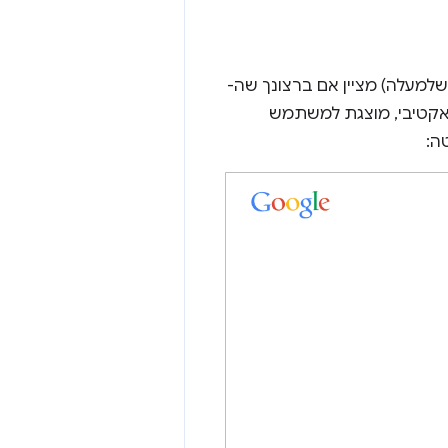
למעלה) מציין אם ברצונך שה-
מצב שקט. אם מפעילים ל-API במצב אינטראקטיבי, מוצגת למשתמש
ה: