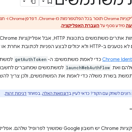
ת משתמשים
עה
מידע נוסף על
העברת האפליקציה
.
 הפניות לכתובת אחרת או להגדיר קובצי Cookie.
Chrome Identi
כדי לאמת משתמשים: ה-
getAuthToken
למשתמש
launchWebAuthFlow
משת בשרת משלה כדי לאמת את המשתמשים, ולכן צריך לה
רוצים לשחק עם הקוד? כדאי לעיין ב
דוגמאות האלה
, במיוחד
דגימת זהות
.
למשתמשי אפליקציות Chrome יש חשבון Google שמשויך לפ