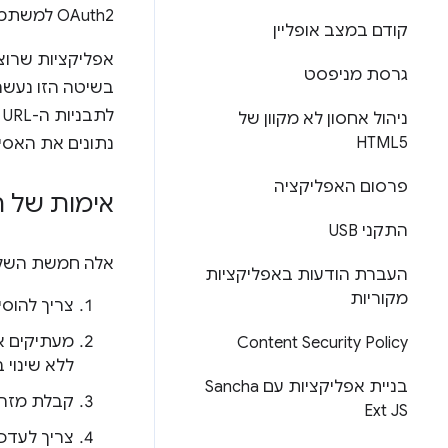
OAuth2 למשתמשים האלה באמצעות ה-API של
קודם במצב אופליין
אפליקציות שרוצות לבצ
גרסת מניפסט
בשיטה הזו נעשה
ניהול אחסון לא מקוון של
HTML5
נתונים את האסימו
פרסום האפליקציה
אימות של חשבון
התקני USB
אלה חמשת השלב
העברת הודעות באפליקציות
מקוריות
צריך להוס
מעתיקים 
Content Security Policy
ללא שינוי 
בניית אפליקציות עם Sancha
קבלת מזהה לקוח OAuth2 עבו
Ext JS
צריך לעדכ