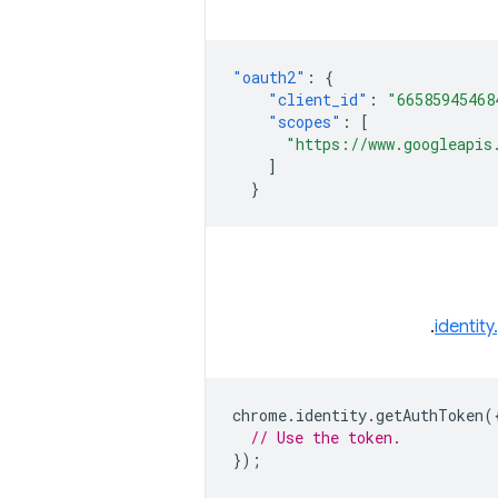
"oauth2"
:
{
"client_id"
:
"66585945468
"scopes"
:
[
"https://www.googleapis
]
}
.
identit
chrome
.
identity
.
getAuthToken
(
// Use the token.
});