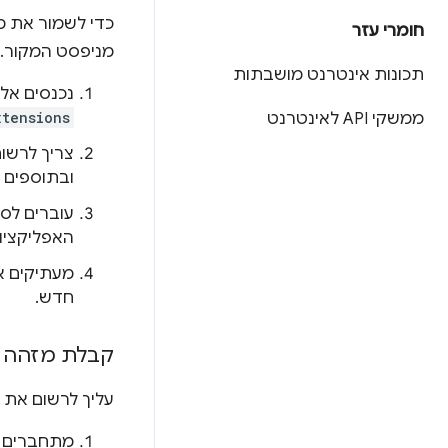
כדי לשמור את מ
חומרי עזר
מניפסט המקור. 
תכונות אינטרנט מושבתות
נכנסים אל
xtensions
ממשקי API לאינטרנט
צריך לרשו
ובתוספים 
עוברים לס
האפליקציו
מעתיקים א
חדש.
קבלת מזהה הלקו
עליך לרשום את האפליקציה ב-PIs Console
מתחברים 