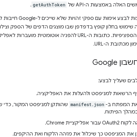
.
getAuthToken
ע אימות עם ספקי זהויות שלא שייכים ל-Google חייבות להתקשר
 שימוש בחלון קופץ בדפדפן שבו מוצגים הדפים של הספק וצי
לתבניות ה-URL הספציפיות. כתובות ה-URL להפניה אוטומטי
ן מכתובת ה-URL.
 Google
ים שעליך לבצע:
יף הרשאות למניפסט ולהעלות את האפליקציה.
את המפתח ב-
manifest.json
שהותקן למניפסט המקור, כדי ש
במהלך הפיתוח.
ר אפליקציית Chrome.
ן את המניפסט כך שיכלול את מזהה הלקוח ואת ההיקפים.