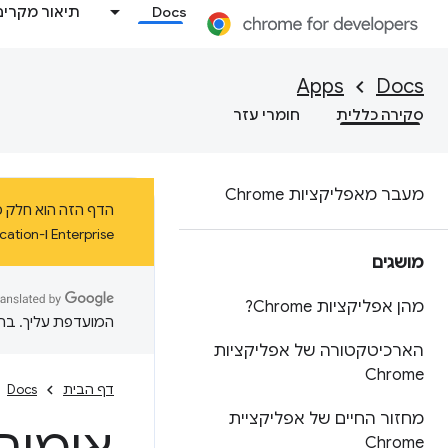
Docs
תיאור מקרים
Apps
Docs
סקירה כללית
חומרי עזר
מעבר מאפליקציות Chrome
Enterprise ו-Education ב-ChromeOS עד ינואר 2025 לפחות.
מושגים
מהן אפליקציות Chrome?
המועדפת עליך. בתרג
הארכיטקטורה של אפליקציות
Chrome
דף הבית
Docs
מחזור החיים של אפליקציית
Chrome