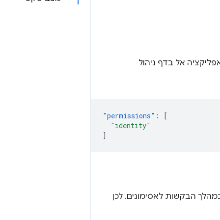
ליקציה אל בדף ניהול
"permissions"
:
[
"identity"
]
ק את מזהה, שייבדק במהלך הבקשות לאסימונים. לכן