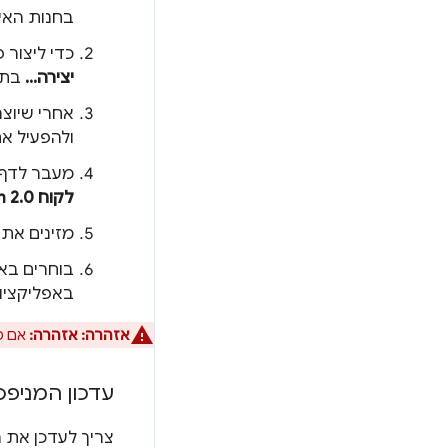
בחנות האינטרנ
כדי ליצור
יצירה...
בתפ
אחרי שיוצר
ולהפעיל את כל האפשרו
מעבר לדף API Access אפשרות בתפריט הניווט ולוחצי
לקוח OAuth 2.0) ID...
מזינים את
בוחרים ב
באפליקציות
אזהרה:
אזהרה:
אם מ
עדכון המניפסט עם
צריך לעדכן את המנ