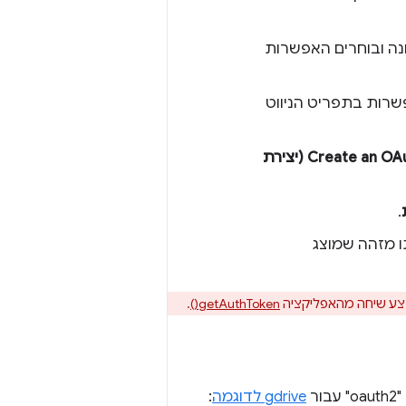
נה ובוחרים האפשרות
פשרות בתפריט הניווט
Create an OAuth 2.0 client (יצירת
.
ו מזהה שמוצג
צע שיחה מהאפליקציה
getAuthToken()
.
ר
gdrive לדוגמה
: