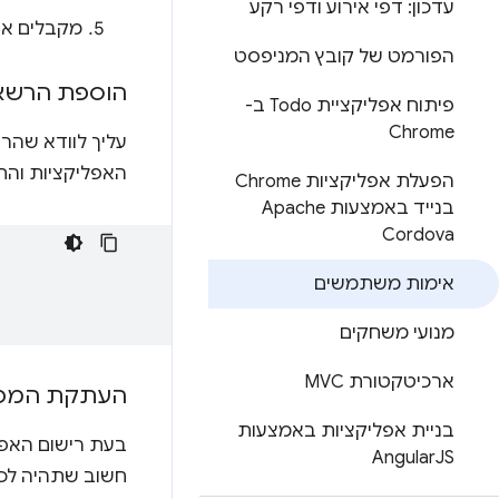
עדכון: דפי אירוע ודפי רקע
מקבלים את
הפורמט של קובץ המניפסט
הוספת הרשאו
פיתוח אפליקציית Todo ב-
Chrome
עליך לוודא שהר
האפליקציות והת
הפעלת אפליקציות Chrome
בנייד באמצעות Apache
Cordova
אימות משתמשים
מנועי משחקים
ארכיטקטורת MVC
העתקת המפת
בניית אפליקציות באמצעות
Angular
JS
חשוב שתהיה לכם