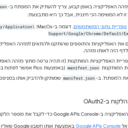
זהה האפליקציה באופן קבוע, צריך להעתיק את המפתח ב-
son
זו לא המשימה הכי חיננית, אבל כך היא מתבצעת:
ספריית נתוני המשתמשים
. דוגמה ב-MacOs:
ry/Application\
Support/Google/Chrome/Default/E
ם את האפליקציות והתוספים שהותקנו ולהתאים למזהה האפליק
לדף הזה לאותו מזהה.
פריית האפליקציות המותקנות (זו תהיה גרסה מתוך מזהה האפלי
ת המותקנות
manifest.json
(באמצעות Pico אפשר לפתוח במהירות את הקובץ).
ת ה'מפתח'. ב-
manifest.json
שמותקן ולהדביק אותו במניפס
ח ב-OAuth2
Google A כדי לקבל את מספר הלקוח:
אל
Google APIs Console
באמצעות אותו