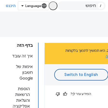
/
היכנס
בדף הזה
הדף הזה הוא חלק מהתיעוד של פלטפורמת אפליקציות Chrome, שהוצאה משימוש בשנת 2020. היא תמשיך לתמוך בלקוחות
איך זה עובד
ה
אימות של
חשבון
Google
הוספת
המידע עזר לך?
הרשאות
והעלאת
אפליקציה