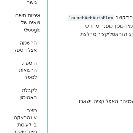
גישה
אימות חשבון
launchWebAuthFlow
שאינו של
לומי המסך מפנה מחדש
Google
ת מועברות לאפליקציה והאפליקציה מחלצת
הרשמה
אצל הספק
הוספת
הרשאות
לספק
לקבלת
האסימון
מזהה האפליקציה יישארו
מצב
אינטראקטי
בי לעומת
מצב שקט