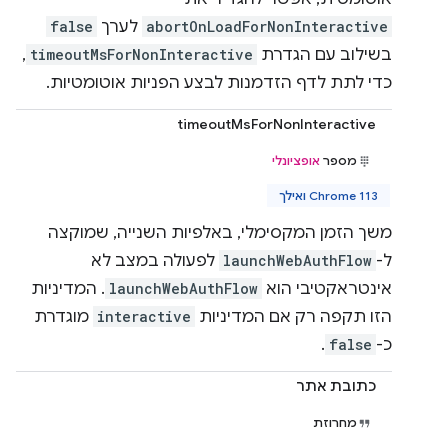
abortOnLoadForNonInteractive
לערך
false
בשילוב עם הגדרת
timeoutMsForNonInteractive
,
כדי לתת לדף הזדמנות לבצע הפניות אוטומטיות.
timeoutMsForNonInteractive
מספר
אופציונלי
Chrome 113 ואילך
משך הזמן המקסימלי, באלפיות השנייה, שמוקצה
ל-
launchWebAuthFlow
לפעולה במצב לא
אינטראקטיבי הוא
launchWebAuthFlow
. המדיניות
הזו תקפה רק אם המדיניות
interactive
מוגדרת
כ-
false
.
כתובת אתר
מחרוזת