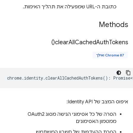
כתובת ה-URL שמפעילה את תהליך האימות.
Methods
)
clear
All
Cached
Auth
Tokens(
Chrome 87 ואילך
chrome
.
identity
.
clearAllCachedAuthTokens
()
:
Promise<
איפוס המצב של Identity API:
הסרה של כל אסימוני הגישה מסוג OAuth2
ממטמון האסימונים
הסרת ההעדפות של חשבון המשתמש