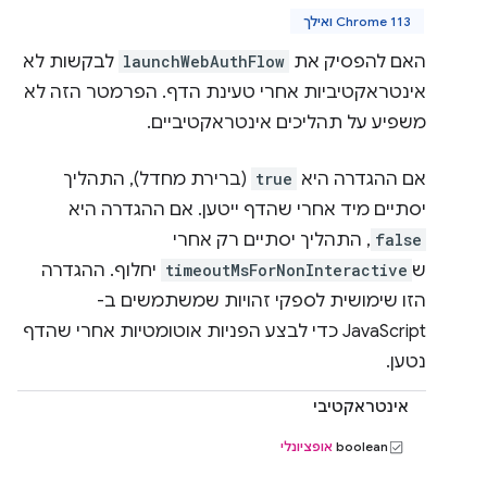
Chrome 113 ואילך
האם להפסיק את
launchWebAuthFlow
לבקשות לא
אינטראקטיביות אחרי טעינת הדף. הפרמטר הזה לא
משפיע על תהליכים אינטראקטיביים.
אם ההגדרה היא
true
(ברירת מחדל), התהליך
יסתיים מיד אחרי שהדף ייטען. אם ההגדרה היא
false
, התהליך יסתיים רק אחרי
ש
timeoutMsForNonInteractive
יחלוף. ההגדרה
הזו שימושית לספקי זהויות שמשתמשים ב-
JavaScript כדי לבצע הפניות אוטומטיות אחרי שהדף
נטען.
אינטראקטיבי
boolean
אופציונלי