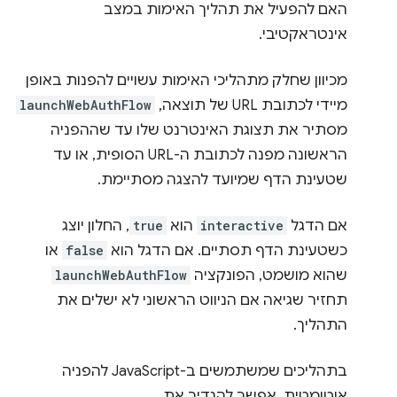
האם להפעיל את תהליך האימות במצב
אינטראקטיבי.
מכיוון שחלק מתהליכי האימות עשויים להפנות באופן
מיידי לכתובת URL של תוצאה,
launchWebAuthFlow
מסתיר את תצוגת האינטרנט שלו עד שההפניה
הראשונה מפנה לכתובת ה-URL הסופית, או עד
שטעינת הדף שמיועד להצגה מסתיימת.
אם הדגל
interactive
הוא
true
, החלון יוצג
כשטעינת הדף תסתיים. אם הדגל הוא
false
או
שהוא מושמט, הפונקציה
launchWebAuthFlow
תחזיר שגיאה אם הניווט הראשוני לא ישלים את
התהליך.
בתהליכים שמשתמשים ב-JavaScript להפניה
אוטומטית, אפשר להגדיר את