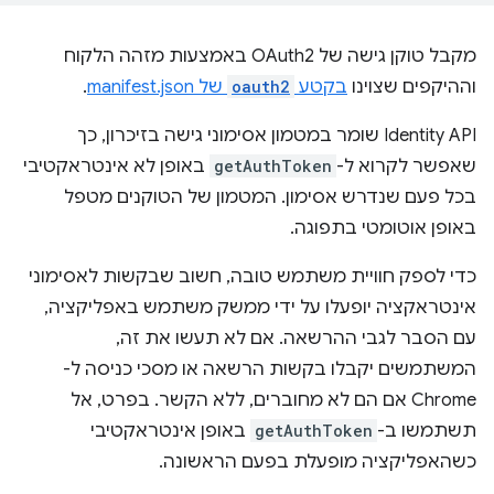
מקבל טוקן גישה של OAuth2 באמצעות מזהה הלקוח
וההיקפים שצוינו
בקטע
oauth2
של manifest.json
.
‫Identity API שומר במטמון אסימוני גישה בזיכרון, כך
שאפשר לקרוא ל-
getAuthToken
באופן לא אינטראקטיבי
בכל פעם שנדרש אסימון. המטמון של הטוקנים מטפל
באופן אוטומטי בתפוגה.
כדי לספק חוויית משתמש טובה, חשוב שבקשות לאסימוני
אינטראקציה יופעלו על ידי ממשק משתמש באפליקציה,
עם הסבר לגבי ההרשאה. אם לא תעשו את זה,
המשתמשים יקבלו בקשות הרשאה או מסכי כניסה ל-
Chrome אם הם לא מחוברים, ללא הקשר. בפרט, אל
תשתמשו ב-
getAuthToken
באופן אינטראקטיבי
כשהאפליקציה מופעלת בפעם הראשונה.