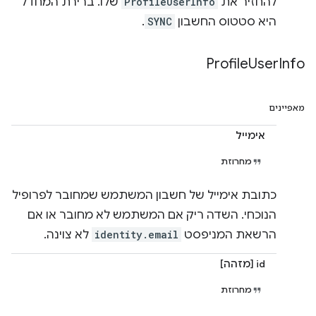
להחזיר את
ProfileUserInfo
שלו. ברירת המחדל
היא סטטוס החשבון
SYNC
.
Profile
User
Info
מאפיינים
אימייל
מחרוזת
כתובת אימייל של חשבון המשתמש שמחובר לפרופיל
הנוכחי. השדה ריק אם המשתמש לא מחובר או אם
הרשאת המניפסט
identity.email
לא צוינה.
id [מזהה]
מחרוזת