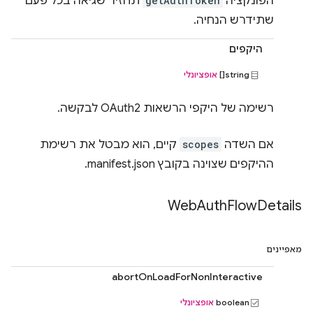
הפונקציה
getAuthToken
תחזיר שגיאה בכל פעם
שתידרש הנחיה.
היקפים
string[]
אופציונלי
רשימה של היקפי הרשאות OAuth2 לבקשה.
אם השדה
scopes
קיים, הוא מבטל את רשימת
ההיקפים שצוינה בקובץ manifest.json.
Web
Auth
Flow
Details
מאפיינים
abortOnLoadForNonInteractive
boolean
אופציונלי