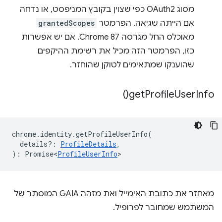
מסוג OAuth2 כפי שצוין בקובץ המניפסט, או נדחה
אם הייתה שגיאה. הפרמטר
grantedScopes
מאוכלס החל מגרסה Chrome 87. אם יש אפשרות
כזו, הפרמטר הזה מכיל את רשימת ההיקפים
שהוענקו שמתאימים לטוקן שהוחזר.
)
get
Profile
User
Info(
chrome
.
identity
.
getProfileUserInfo
(
details?
:
ProfileDetails
,
)
:
Promise<
ProfileUserInfo
>
מאחזר את כתובת האימייל ואת מזהה GAIA המוסתר של
המשתמש שמחובר לפרופיל.