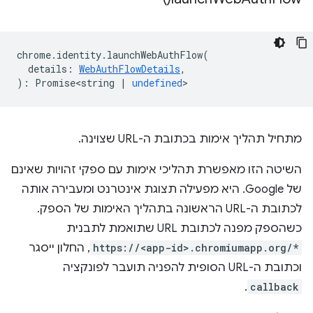
chrome
.
identity
.
launchWebAuthFlow
(
details
:
WebAuthFlowDetails
,
)
:
Promise<string
|
undefined
>
מתחיל תהליך אימות בכתובת ה-URL שצוינה.
השיטה הזו מאפשרת תהליכי אימות עם ספקי זהויות שאינם
של Google. היא מפעילה תצוגת אינטרנט ומעבירה אותה
לכתובת ה-URL הראשונה בתהליך האימות של הספק.
כשהספק מפנה לכתובת URL שתואמת לתבנית
https://<app-id>.chromiumapp.org/*
, החלון ייסגר
וכתובת ה-URL הסופית להפניה תועבר לפונקציה
.
callback