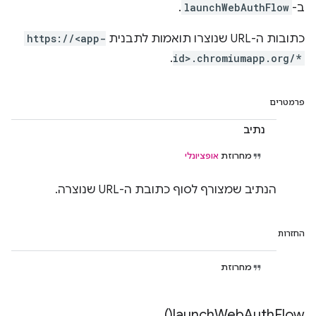
ב-
launchWebAuthFlow
.
כתובות ה-URL שנוצרו תואמות לתבנית
https://<app-
.
id>.chromiumapp.org/*
פרמטרים
נתיב
מחרוזת
אופציונלי
הנתיב שמצורף לסוף כתובת ה-URL שנוצרה.
החזרות
מחרוזת
)
launch
Web
Auth
Flow(