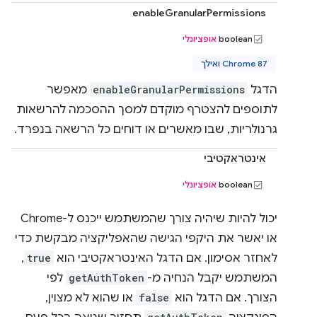
enableGranularPermissions
boolean
אופציונלי
Chrome 87 ואילך
הדגל
enableGranularPermissions
מאפשר
לתוספים להצטרף מוקדם למסך ההסכמה להרשאות
גרנולריות, שבו מאשרים או דוחים כל הרשאה בנפרד.
אינטראקטיבי
boolean
אופציונלי
יכול להיות שיהיה צורך שהמשתמש ייכנס ל-Chrome
או יאשר את היקפי הגישה שהאפליקציה מבקשת כדי
לאחזר אסימון. אם הדגל האינטראקטיבי הוא
true
,
המשתמש יקבל הנחיה מ-
getAuthToken
לפי
הצורך. אם הדגל הוא
false
או שהוא לא מצוין,