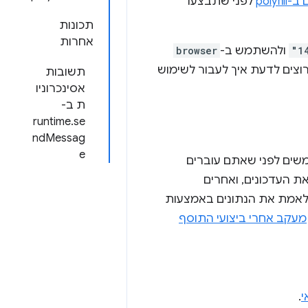
poly
לפני שתבצעו
תכונות
אחרות
"1
ולהשתמש ב-
browser
רוצים לדעת איך לעבור לשימוש
תשובות
אסינכרוניו
ת ב-
runtime.se
ndMessag
e
 של Chrome מותקנת אצל המשתמשים לפני שאתם עוברים
ים את העדכונים, ואחרים
 לאמת את הנתונים באמצעות
מעקב אחרי ביצועי התוסף
י
.