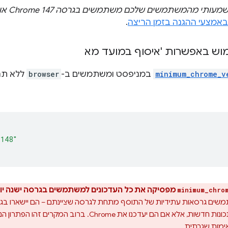
י מהמשתמשים שלכם משתמשים בגרסה Chrome 147 או בגרסה ישנה יותר
מצעי ההגנה בזמן הריצה
.
ש באפשרות 'איסוף במועד מא
minimum_chrome_v
במניפסט ומשתמשים ב-
browser
ללא תנא
"148"
מפסיקה את כל העדכונים למשתמשים בגרסה ישנה יותר של e
minimum_chro
משתמשים גרסאות עתידיות של התוסף מתחת לגרסה שציינתם – הם יישארו בגר
באגים, תיקוני אבטחה או תכונות חדשות, אלא אם הם יעדכנו
ימות שגרתית.