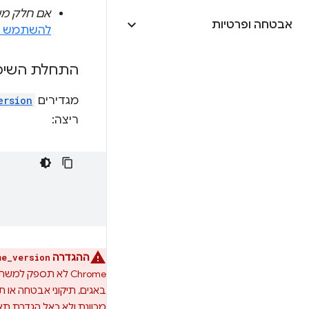
אם חלק משמעות
אבטחה ופרטיות
להשתמש בא
התחלת השימו
מגדירים
ersion
ריצה:
ההגדרה
me_version
Chrome לא תספק ל
מכוונת ולא כאל הגדרת תא