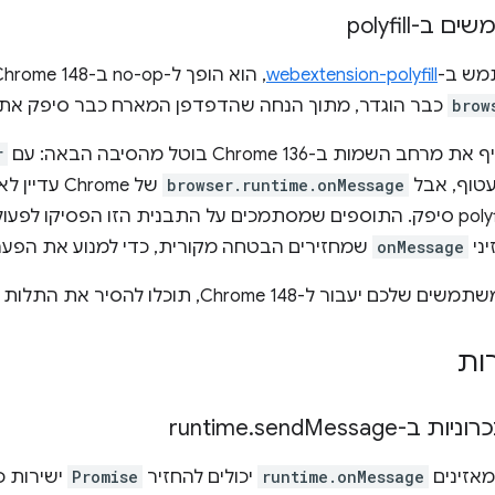
-polyfill
מש ב-
webextension-polyfill
brow
כבר הוגדר, מתוך הנחה שהדפדפן המארח כבר סיפק את ה-I
השמות ב-Chrome 136 בוטל מהסיבה הבאה: עם
r
browser.runtime.onMessage
של Chrome 
ני
onMessage
שמחזירים הבטחה מקורית, כדי למנוע את הפער
 ל-Chrome 148, תוכלו להסיר את התלות ב-polyfill.
ות
ות ב-runtime
Message
send
.
runtime.onMessage
יכולים להחזיר
Promise
ישירות כ