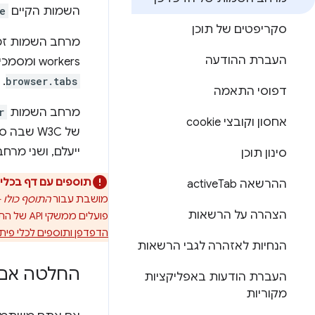
השמות הקיים
e
סקריפטים של תוכן
העברת ההודעה
workers ומסמכים מחוץ למסך. הוא מצביע על אותם אובייקטים של API כמו
.
browser.tabs
דפוסי התאמה
מרחב השמות
r
אחסון וקובצי cookie
של W3C שבה ספקי דפדפנים משתפים פעולה בנושא תקנים משותפים של תוספים. מרחב השמות
ייעלם, ושני מרחב
סינון תוכן
תוספים עם דף בכלי
ההרשאה active
Tab
מושבת עבור
התוסף כולו
הצהרה על הרשאות
פועלים ממשקי API של התוסף. אפשר להמשיך להשתמש ב-
הדפדפן ותוספים לכלי פית
הנחיות לאזהרה לגבי הרשאות
החלטה אם 
העברת הודעות באפליקציות
מקוריות