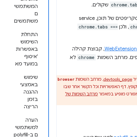
chrome.ta
שקולים.
המשתמשי
ם
מרחב השמות זמין בכל מקום שבו אפשר לקרוא לממשקי API של תוספים, כולל סקריפטים של תוכן, service
משתמשים
ch
, ולכן
chrome.tabs ===
התחלת
השימוש
WebExtension
, קבוצת קהילה
באפשרות
'איסוף
chrome
לא
במועד מא
שימוש
יר
devtools_page
, מרחב השמות
browser
באמצעי
servi, סקריפטים של תוכן, חלון קופץ, דף האפשרויות וכל הקשר אחר שבו
ההגנה
פורט מופיע במאמר
מרחב השמות של
בזמן
הריצה
הערה
למשתמשי
ם ב-polyfill