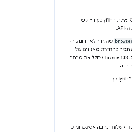
, הוא הופך ל-no-op ב-Chrome 148 ואילך. ה-polyfill דילג על
AP.
browse
שהוגדר לאחרונה, ה-
עדיין לא תמך בהחזרת מאזינים של
הבטחות, שה-polyfill סיפק. התוספים שמסתמכים על התבנית הזו הפסיקו לפעול. ‫Chrome 148 כולל את מרחב
 הזה.
די לשלוח תגובה אסינכרונית.