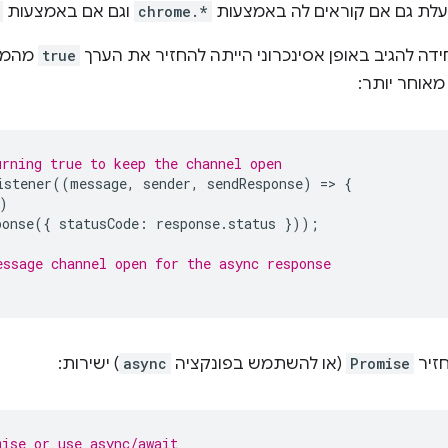
ועלת גם אם קוראים לה באמצעות
chrome.*
וגם אם באמצעות
דה להגיב באופן אסינכרוני הייתה להחזיר את הערך
true
מהמאז
אוחר יותר:
urning true to keep the channel open
istener
((
message
,
sender
,
sendResponse
)
=
>
{
)
ponse
({
statusCode
:
response
.
status
}));
essage channel open for the async response
זיר
Promise
(או להשתמש בפונקציה
async
) ישירות:
mise or use async/await