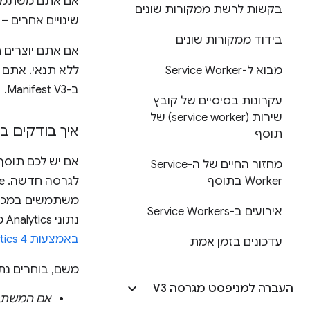
אם אתם משתמש
בקשות לרשת ממקורות שונים
שינויים אחרים –
בידוד ממקורות שונים
אם אתם יוצרים 
מבוא ל-Service Worker
ללא תנאי. אתם י
ב-Manifest V3.
עקרונות בסיסיים של קובץ
שירות (service worker) של
איך בודקים באיזו גרסה של
תוסף
מחזור החיים של ה-Service
Worker בתוסף
משתמשים במכשיר
אירועים ב-Service Workers
נתוני Analytics משלכם. אם עדיין לא הגדרתם ניתוח נתונים, מומלץ לעיין במאמר
באמצעות Google Analytics 4
עדכונים בזמן אמת
משם, בוחרים נתי
העברה למניפסט מגרסה V3
אם המשתמשים ש