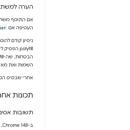
הערה למשתמשים ב
אם התוסף משת
העטיפה אם
ser
ניסיון קודם להוסיף את מרחב 
polyfill הפסיק לעטוף, אבל
השמות ואת מאזי
אחרי שבסיס המשתמשים שלכם יעבור
תכונות אחר
תשובות אסינכרוני
ב-Chrome 148, מאזינים