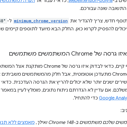
ים ב-
webextension-polyfill
, כדאי לעבור אל
הערה למשתמשים ב-fill
 התשובה שונה עבורכם.
תוסף חדש, צריך להגדיר את
minimum_chrome_version
ל-
48"
כולים להפסיק לקרוא כאן. החלק הבא מיועד לתוספים קיימים ש
 Chrome המשתמשים משתמשים
אם יש לכם תוסף קיים, כדאי לבדוק איזו גרסה
לגרסה חדשה. ‫Chrome מתעדכן אוטומטית, אבל חלק מהמשתמשים משבית
ים ישנים יותר שלא יכולים להריץ את הגרסה העדכנית. כדאי
כדי להתחיל.
ב:
לכם משתמשים ב-Chrome 148 ואילך
,
מאמצים ללא תנא