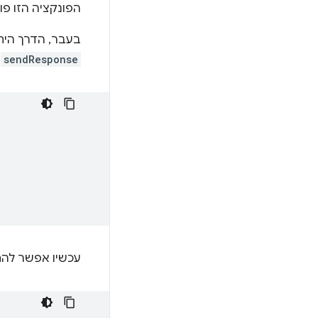
הפונקציה הזו פ
בעבר, הדרך היחי
sendResponse
מ
עכשיו אפשר להח