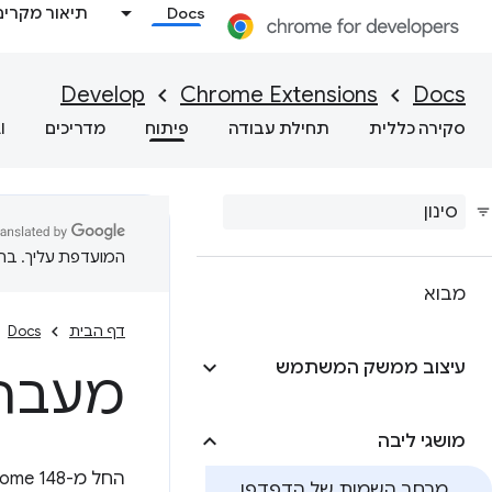
Docs
תיאור מקרים
Develop
Chrome Extensions
Docs
סקירה כללית
תחילת עבודה
פיתוח
מדריכים
I
המועדפת עליך. בתרג
מבוא
דף הבית
Docs
עיצוב ממשק המשתמש
מעבר 
מושגי ליבה
החל מ-Chrome 148, כל ממשקי ה-API של תוספי Chrome זמינים במרחב השמות
מרחב השמות של הדפדפן