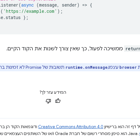
Listener
(
async
(
message
,
sender
)
=
>
{
h
(
'https://example.com'
);
se
.
status
};
retur
ממשיכה לפעול, כך שאין צורך לשנות את הקוד הקיים.
ת
עצמו,
תשובות של Promise לא זמינות בתוספים שמצהירים על
runtime.onMessage
browser
המידע עזר לך?
 דף זה הוא ברישיון
Creative Commons Attribution 4.0
ודוגמאות הקוד הן ברי
.‏ Java הוא סימן מסחרי רשום של חברת Oracle ו/או של השותפים העצמאיים שלה.