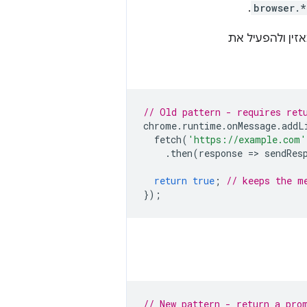
.
browser.*
ין ולהפעיל את
// Old pattern - requires ret
chrome
.
runtime
.
onMessage
.
addL
fetch
(
'https://example.com'
.
then
(
response
=
>
sendRes
return
true
;
// keeps the m
});
// New pattern - return a pro