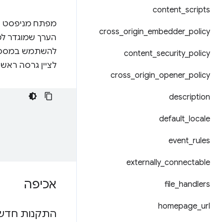
content
_
scripts
cross
_
origin
_
embedder
_
policy
content
_
security
_
policy
לציין גרסה ראשי
cross
_
origin
_
opener
_
policy
description
default
_
locale
event
_
rules
externally
_
connectable
אכיפה
file
_
handlers
homepage
_
url
התקנות חדש