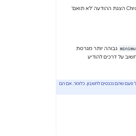
בגרסאות של Chrome ישנות יותר מהגרסה המינימלית, חנות האינטרנט של Chrome הצגת ההודעה 'לא תואם'
minimu
גבוהה יותר מגרסת
שוב על דרכים להודיע
עם שהם נכנסים לחשבון. כלומר, אם הם