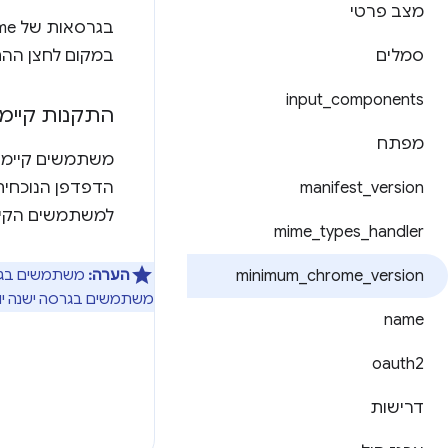
מצב פרטי
סמלים
במקום לחצן ההת
input
_
components
התקנות קיימ
מפתח
משתמשים קיימים
version
_
manifest
הדפדפן הנוכחית
למשתמשים הקיימ
mime
_
types
_
handler
version
_
chrome
_
minimum
הערה:
משתמשים בגר
משתמשים בגרסה ישנה יותר של e
name
oauth2
דרישות