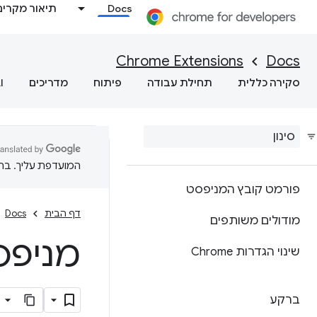
Docs
תיאור מקרים
Chrome Extensions
Docs
סקירה כללית
תחילת עבודה
פיתוח
מדריכים
I
המועדפת עליך. בתרג
פורמט קובץ המניפסט
דף הבית
Docs
מודולים משותפים
מניפסט – ג
שינוי הגדרות Chrome
ברקע