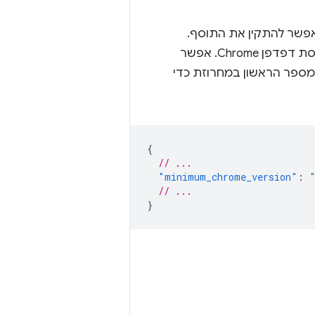
מניפסט אופציונלי שמכיל מחרוזת שמגדירה באילו גרסאות של Chrome אפשר להתקין את התוסף.
הערך שמוגדר למחרוזת הזו חייב להיות מחרוזת משנה של מחרוזת קיימת של גרסת דפדפן Chrome. אפשר
עדכון ספציפי ל-Chrome, או להשתמש במספר הראשון במחרוזת כדי
{
// ...
"minimum_chrome_version"
:
// ...
}