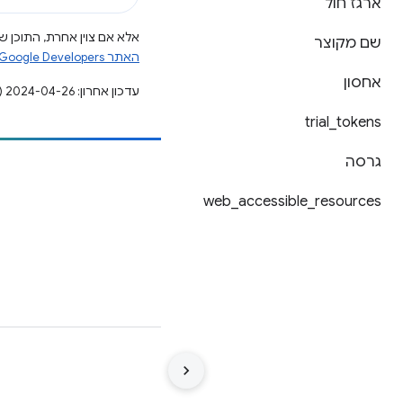
ארגז חול
אלא אם צוין אחרת, התוכן של
שם מקוצר
האתר Google Developers‏
אחסון
עדכון אחרון: 2024-04-26 (שעון UTC).
trial
_
tokens
גרסה
הוספת תוכן
web
_
accessible
_
resources
דיווח על באג
ראה נושאים פתוחים
תנאים
פרטיות
Manage cookies