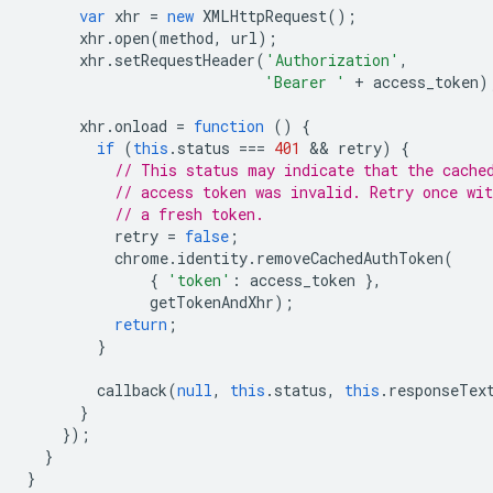
var
xhr
=
new
XMLHttpRequest
();
xhr
.
open
(
method
,
url
);
xhr
.
setRequestHeader
(
'Authorization'
,
'Bearer '
+
access_token
)
xhr
.
onload
=
function
()
{
if
(
this
.
status
===
401
 && 
retry
)
{
// This status may indicate that the cache
// access token was invalid. Retry once wit
// a fresh token.
retry
=
false
;
chrome
.
identity
.
removeCachedAuthToken
(
{
'token'
:
access_token
},
getTokenAndXhr
);
return
;
}
callback
(
null
,
this
.
status
,
this
.
responseTex
}
});
}
}