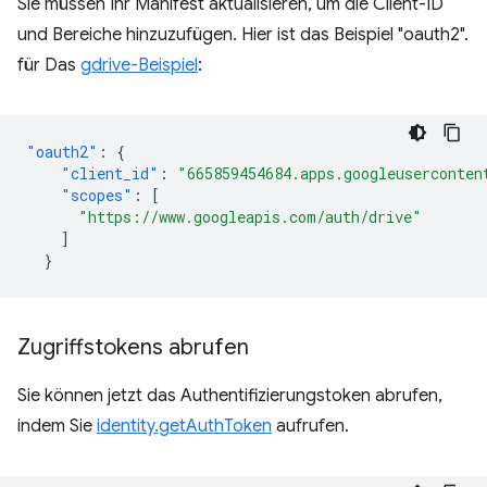
Sie müssen Ihr Manifest aktualisieren, um die Client-ID
und Bereiche hinzuzufügen. Hier ist das Beispiel "oauth2".
für Das
gdrive-Beispiel
:
"oauth2"
:
{
"client_id"
:
"665859454684.apps.googleuserconten
"scopes"
:
[
"https://www.googleapis.com/auth/drive"
]
}
Zugriffstokens abrufen
Sie können jetzt das Authentifizierungstoken abrufen,
indem Sie
identity.getAuthToken
aufrufen.