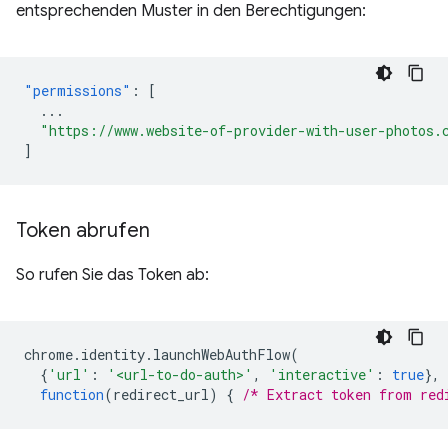
entsprechenden Muster in den Berechtigungen:
"permissions"
:
[
...
"https://www.website-of-provider-with-user-photos.
]
Token abrufen
So rufen Sie das Token ab:
chrome
.
identity
.
launchWebAuthFlow
(
{
'url'
:
'<url-to-do-auth>'
,
'interactive'
:
true
},
function
(
redirect_url
)
{
/* Extract token from red