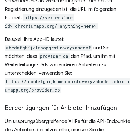
Verwenden Sie als Weiterleitungs-URI, der bei der
Registrierung einzugeben ist, die URL im folgenden
Format:
https://<extension-
id>.chromiumapp.org/<anything-here>
Beispiel: Ihre App-ID lautet
abcdefghijklmnopqrstuvwxyzabcdef
und Sie
möchten, dass
provider_cb
den Pfad, um ihn mit
Weiterleitungs-URIs von anderen Anbietern zu
unterscheiden, verwenden Sie:
https://abcdefghijklmnopqrstuvwxyzabcdef.chromi
umapp.org/provider_cb
Berechtigungen für Anbieter hinzufügen
Um ursprungsübergreifende XHRs für die API-Endpunkte
des Anbieters bereitzustellen, müssen Sie die