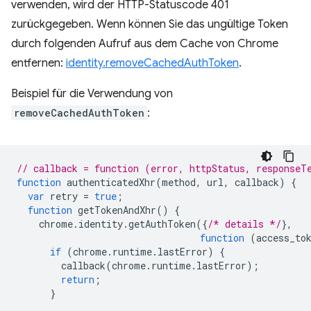
verwenden, wird der HTTP-Statuscode 401
zurückgegeben. Wenn können Sie das ungültige Token
durch folgenden Aufruf aus dem Cache von Chrome
entfernen:
identity.removeCachedAuthToken
.
Beispiel für die Verwendung von
removeCachedAuthToken
:
// callback = function (error, httpStatus, responseT
function
authenticatedXhr
(
method
,
url
,
callback
)
{
var
retry
=
true
;
function
getTokenAndXhr
()
{
chrome
.
identity
.
getAuthToken
({
/* details */
},
function
(
access_to
if
(
chrome
.
runtime
.
lastError
)
{
callback
(
chrome
.
runtime
.
lastError
);
return
;
}