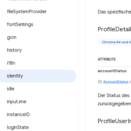
file
System
Provider
Das spezifische
font
Settings
Profile
Detai
gcm
Chrome 84 und 
history
ATTRIBUTE
i18n
accountStatus
identity
AccountStatus
idle
Der Status des 
input
.
ime
zurückgegeben w
instance
ID
Profile
User
I
login
State