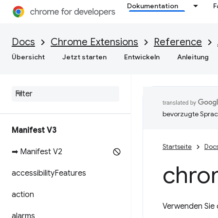
Dokumentation
F
Docs
Chrome Extensions
Reference
Übersicht
Jetzt starten
Entwickeln
Anleitung
bevorzugte Sprac
Manifest V3
Startseite
Doc
➡ Manifest V2
chro
accessibility
Features
action
Verwenden Sie 
alarms