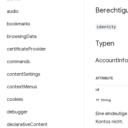
Berechtig
audio
bookmarks
identity
browsing
Data
Typen
certificate
Provider
Account
Info
commands
content
Settings
ATTRIBUTE
context
Menus
id
cookies
String
debugger
Eine eindeutig
Kontos nicht.
declarative
Content