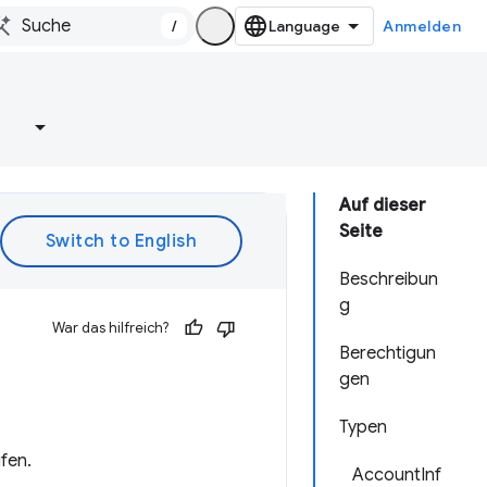
/
Anmelden
e
Auf dieser
Seite
Beschreibun
g
War das hilfreich?
Berechtigun
gen
Typen
fen.
AccountInf