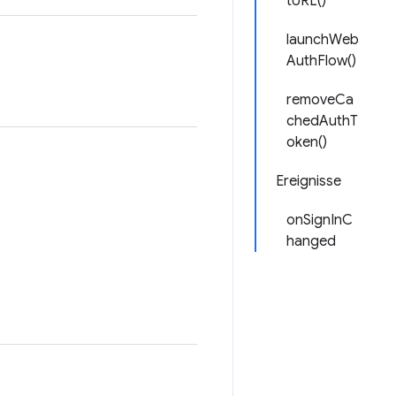
tURL()
launchWeb
AuthFlow()
removeCa
chedAuthT
oken()
Ereignisse
onSignInC
hanged