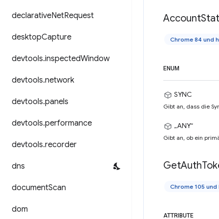
declarative
Net
Request
Account
Sta
desktop
Capture
Chrome 84 und 
devtools
.
inspected
Window
ENUM
devtools
.
network
SYNC
devtools
.
panels
Gibt an, dass die Sy
devtools
.
performance
„ANY“
Gibt an, ob ein prim
devtools
.
recorder
Get
Auth
Tok
dns
document
Scan
Chrome 105 und 
dom
ATTRIBUTE