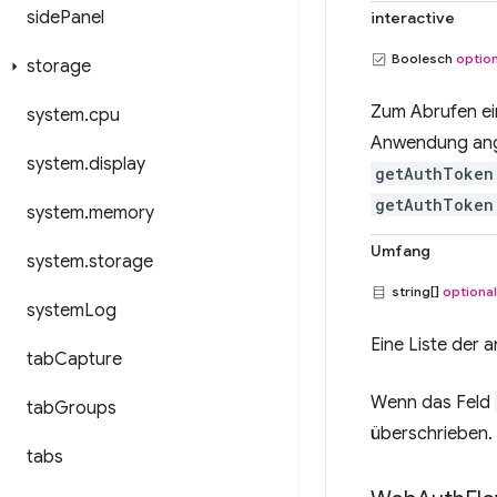
side
Panel
interactive
Boolesch
option
storage
Zum Abrufen ei
system
.
cpu
Anwendung ange
system
.
display
getAuthToken
getAuthToken
system
.
memory
Umfang
system
.
storage
string[]
optional
system
Log
Eine Liste der
tab
Capture
Wenn das Feld
tab
Groups
überschrieben.
tabs