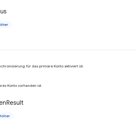
tus
höher
nchronisierung für das primäre Konto aktiviert ist.
äres Konto vorhanden ist.
en
Result
höher