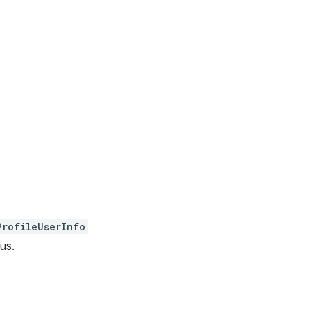
ProfileUserInfo
us.