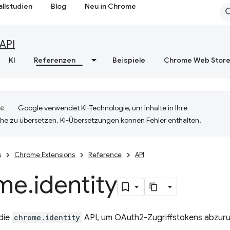
allstudien
Blog
Neu in Chrome
API
KI
Referenzen
Beispiele
Chrome Web Stor
Google verwendet KI-Technologie, um Inhalte in Ihre
he zu übersetzen. KI-Übersetzungen können Fehler enthalten.
s
Chrome Extensions
Reference
API
me
.
identity
die
chrome.identity
API, um OAuth2-Zugriffstokens abzuru