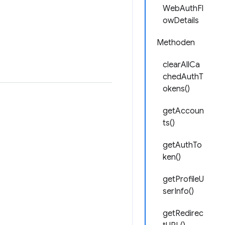
WebAuthFl
owDetails
Methoden
clearAllCa
chedAuthT
okens()
getAccoun
ts()
getAuthTo
ken()
getProfileU
serInfo()
getRedirec