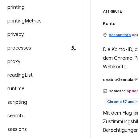
printing
ATTRIBUTE
printing
Metrics
Konto
privacy
AccountInfo
opt
processes
Die Konto-ID, 
dem Chrome-Pro
proxy
Webkonto.
reading
List
enableGranularP
runtime
Boolesch
option
scripting
Chrome 87 und h
Mit dem Flag
e
search
Zustimmungsbil
sessions
Berechtigungen