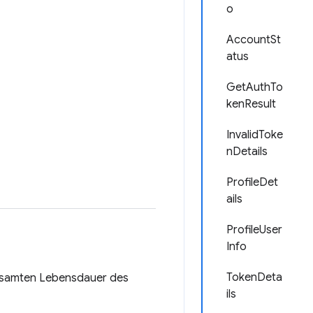
o
AccountSt
atus
GetAuthTo
kenResult
InvalidToke
nDetails
ProfileDet
ails
ProfileUser
Info
TokenDeta
gesamten Lebensdauer des
ils