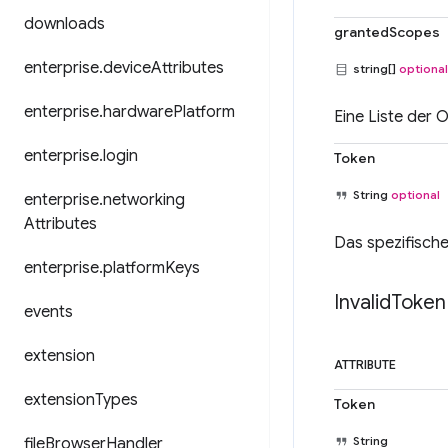
downloads
grantedScopes
enterprise
.
device
Attributes
string[]
optional
enterprise
.
hardware
Platform
Eine Liste der 
enterprise
.
login
Token
String
optional
enterprise
.
networking
Attributes
Das spezifische
enterprise
.
platform
Keys
Invalid
Token
events
extension
ATTRIBUTE
extension
Types
Token
String
file
Browser
Handler