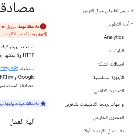
مصادقة
درس تطبيقي حول الترميز
أدلة التطوير
ملاحظة مهمة:
سيزيل Chrome دعم تطبيقات Chrome على جميع الأنظمة الأساسية. متصفح Chrome سيستمر "سوق Chrome الإلكتروني" في إتاحة الإضافات.
الإشعار
وتعرَّف على اطّلِع على
Analytics
البلوتوث
HTTP ولا يمكنها إجراء عمليات إعادة توجيه أو تعيين ملفات تعريف الارتباط.
اتصالات الشبكة
استخدام
tity API
Google و
hFlow
الأجهزة التسلسلية
لمصادقة المستخدمي
التحديث التلقائي
ملاحظة:
عيّنات واجهة بر
واجهات برمجة التطبيقات للتخزين
المحتوى الخارجي
آلية العمل
بلا اتصال بالإنترنت أولاً