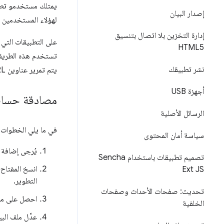
إصدار البيان
لهؤلاء المستخدمين 
إدارة التخزين بلا اتصال بتنسيق
على التطبيقات التي تريد
HTML5
نشر تطبيقك
يتم تمرير عناوين URL لإعادة التوجيه إلى التطبيق ويستخرج التطبيق الرمز المميز من عنوان URL.
أجهزة USB
مصادقة حساب gle
الرسائل الأصلية
في ما يلي الخطوات 
سياسة أمان المحتوى
يُرجى إضافة 
تصميم تطبيقات باستخدام Sencha
انسخ المفتاح
Ext JS
التطوير.
تحديث: صفحات الأحداث وصفحات
احصل على معرِّف عميل h2
الخلفية
عدِّل ملف الب