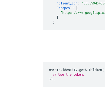
"client_id"
:
"66585945468
"scopes"
:
[
"https://www.googleapis
]
}
chrome
.
identity
.
getAuthToken
(
// Use the token.
});