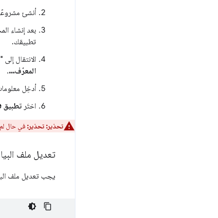
أنشئ مشروعًا
بعد إنشاء ال
تطبيقك.
الانتقال إلى 
المعرّف...
.
أدخِل معلومات
اختَر
تطبيق Chrome
تحذير:
تحذير:
في حال لم 
تعديل ملف البيان باست
يجب تعديل ملف البيان 