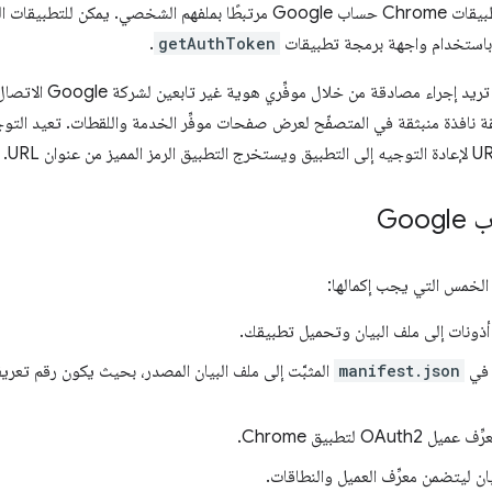
باستخدام واجهة برمجة تطبيقات
getAuthToken
.
 إجراء مصادقة من خلال موفِّري هوية غير تابعين لشركة Google الاتصال بـ
Goo
الخمس التي يجب إكمالها:
أذونات إلى ملف البيان وتحميل تطبيقك.
 في
manifest.json
المثبَّت إلى ملف البيان المصدر، بحيث يكون رقم تعري
OAut لتطبيق Chrome.
يان ليتضمن معرِّف العميل والنطاقات.