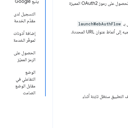
يتبع Google
يمتلك مستخدمو تطبيقات Chrome حساب Google مرتبطًا بملفهم الشخصي. يمكن للتطبيقات الحصول على رموز OAuth2 المميزة
التسجيل لدى
مقدّم الخدمة
launchWebAuthFlow
تستخدم هذه الطريقة نافذة منبثقة في المتصفّح لعرض صفحات موفِّر الخدمة واللقطات. تعيد التوجيه إلى أنماط عنوان URL المحددة.
إضافة أذونات
لموفّر الخدمة
الحصول على
الرمز المميّز
الوضع
التفاعلي في
مقابل الوضع
الصامت
ف التطبيق ستظل ثابتة أثناء