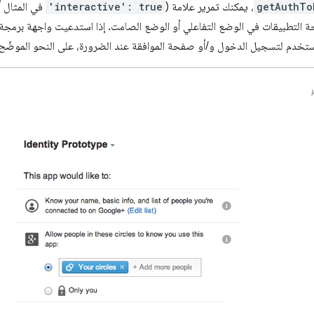
getAuthTo
، يمكنك تمرير علامة (
'interactive': true
في المثال أ
ة التطبيقات في الوضع التفاعلي أو الوضع الصامت. إذا استدعيت واجهة برمجة
خدم لتسجيل الدخول و/أو صفحة الموافقة عند الضرورة، على النحو الموضّح ف