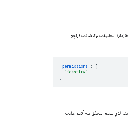
إدارة التطبيقات والإضافات (راجِع
"permissions"
:
[
"identity"
]
في Google، ستقدم عنوان URL الخاص رقم التعريف الذي سيتم التحقّق منه أثناء طلبات