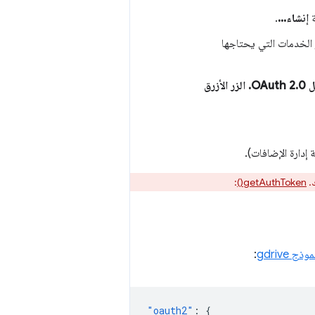
ة
إنشاء...
.
 الخدمات التي يحتاجها
إنشاء عميل OAuth 2.0. الزر الأزرق
دارة الإضافات).
ك.
getAuthToken()
:
موذج gdrive
:
"oauth2"
:
{