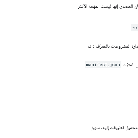
يان المصدر. إنها ليست المهمة الأكثر
~/
ارة المشروعات بالمعرّف ذاته
ق المثبّت
manifest.json
ه المُستخدَم لتحميل تطبيقك إليه. سوق