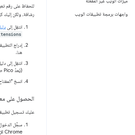
ميزات الويب غير المفعّلة
للحفاظ على رقم تعري
واجهات برمجة تطبيقات الويب
رشاقة، ولكن إليك ك
انتقِل إلى
دلي
xtensions
إدراج التطبيق
هنا.
انتقِل إلى دل
(يُعدّ Pico طريقة سريعة لفتح الملف).
انسخ "المفتا
الحصول على معرِّف 
عليك تسجيل تطبيقك في وحدة تحكم APIs
سجِّل الدخول
Chrome الإلكتروني.