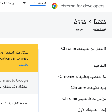
المستندات
دراسات الحال
Apps
Docs
نظرة عامة
المرجع
الانتقال من تطبيقات Chrome
Enterprise وEducation على نظام التشغيل ChromeOS حتى كانون الثاني (يناير) 2025 على الأقل. اطّلِع على مزيد من المعلومات عن
تطبيقك
.
المفاهيم
ما المقصود بتطبيقات Chrome؟
المفضّلة، وقد تتضمّن ب
بنية تطبيقات Chrome
مراحل نشاط تطبيق Chrome
الصفحة الرئيسية
cs
إنشاء تطبيقك الأول