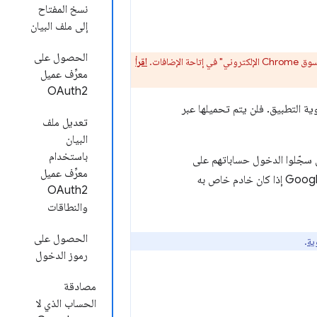
نسخ المفتاح
إلى ملف البيان
الحصول على
اقرأ
معرِّف عميل
OAuth2
الويب ميزات HTTP، بينما يتم تشغيل تطبيقات Chrome داخل حاوية التطبيق. فلن يتم تحميلها عبر
تعديل ملف
البيان
باستخدام
سجّلوا الدخول حساباتهم على
معرِّف عميل
للمستخدمين الذين سجّلوا الدخول إلى حساب غير تابع لـ Google إذا كان خادم خاص به
OAuth2
والنطاقات
الحصول على
ية
.
رموز الدخول
مصادقة
الحساب الذي لا