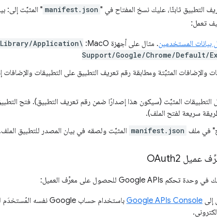
ف التطبيق ثابتًا، عليك نسخ المفتاح في "
manifest.json
" المثبَّت إلى: ب
يف تعمل:
ل بيانات المستخدمين
. مثال على أجهزة MacO:
Library/Application\
Support/Google/Chrome/Default/E
ات والإضافات المثبَّتة ومطابقة رقم تعريف التطبيق على التطبيقات والإضافات إد
يل التطبيقات المثبَّت (سيكون هذا إصدارًا ضمن رقم تعريف التطبيق). فتح التطبي
ح" في ملف
manifest.json
المثبَّت ولصقه في بيان المصدر للتطبيق الملف.
عميل OAuth2
Google  للحصول على معرِّف العميل:
 إلى
Google APIs Console
باستخدام حساب Google نفس