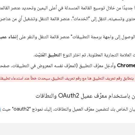
 جديدًا من خلال توسيع القائمة المنسدلة في أعلى اليمين وتحديد عنصر القائم
محتوى وتسميته، انتقِل إلى "الخدمات". عنصر قائمة التنقل وتشغيل أي من عناصر
"الوصول إلى واجهة برمجة التطبيقات" عنصر قائمة التنقل والنقر على
 العلامة التجارية المطلوبة، ثم اختَر النوع
التطبيق المُثبّت
.
وأدخِل معرّف التطبيق (المعرّف نفسه المعروض في التطبيقات. صفحة إ
يتطابق رقم تعريف التطبيق هنا مع رقم تعريف التطبيق، سيحدث خطأ عند استدعاء تطبيق
خدام معرِّف عميل OAuth2 والنطاقات
الخاص بك لتضمين معرّف العميل والنطاقات. إليك نموذج "oauth2" حيث
ن