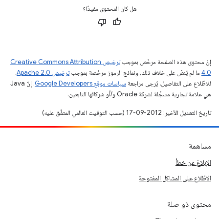
هل كان المحتوى مفيدًا؟
إنّ محتوى هذه الصفحة مرخّص بموجب
ترخيص Creative Commons Attribution
4.0‏
ما لم يُنصّ على خلاف ذلك، ونماذج الرموز مرخّصة بموجب
ترخيص Apache 2.0‏
.
للاطّلاع على التفاصيل، يُرجى مراجعة
سياسات موقع Google Developers‏
. إنّ Java
هي علامة تجارية مسجَّلة لشركة Oracle و/أو شركائها التابعين.
تاريخ التعديل الأخير: 2012-09-17 (حسب التوقيت العالمي المتفَّق عليه)
مساهمة
الإبلاغ عن خطأ
الاطّلاع على المشاكل المفتوحة
محتوى ذو صلة