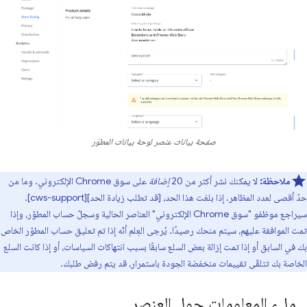
صفحة بيانات عنصر لوحة بيانات المطوّر
ملاحظة:
لا يمكنك نشر أكثر من 20
إضافة
على سوق Chrome الإلكتروني. وما من
حدّ أقصى لعدد المظاهر. إذا بلغت هذا الحد، [قد تطلب زيادة الحد][cws-support].
سيراجع موظفو "سوق Chrome الإلكتروني" العناصر الحالية وسجلّ حساب المطوّر، وإذا
تمت الموافقة عليهم، سيتم منحك رصيدًا. يُرجى العِلم أنّه إذا تم تعليق حساب المطوّر الخاص
بك في السابق أو إذا تمت إزالة بعض السلع سابقًا بسبب انتهاكات السياسات، أو إذا كانت السلع
الخاصة بك تتلقّى تقييمات منخفضة الجودة باستمرار، قد يتم رفض طلبك.
ملء المعلومات حول العنصر