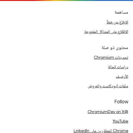
مساهمة
الإبلاغ عن خطأ
الاطّلاع على المشاكل المفتوحة
محتوى ذو صلة
تحديثات Chromium
دراسات الحالة
الأرشيف
ملفات البودكاست والعروض
Follow
@ChromiumDev on X
YouTube
Chrome للمطوّرين على LinkedIn