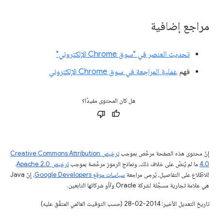
مراجع إضافية
تحديث العنصر في "سوق Chrome الإلكتروني"
فهم
عملية المراجعة في سوق Chrome الإلكتروني
هل كان المحتوى مفيدًا؟
إنّ محتوى هذه الصفحة مرخّص بموجب
ترخيص Creative Commons Attribution
4.0‏
ما لم يُنصّ على خلاف ذلك، ونماذج الرموز مرخّصة بموجب
ترخيص Apache 2.0‏
.
للاطّلاع على التفاصيل، يُرجى مراجعة
سياسات موقع Google Developers‏
. إنّ Java
هي علامة تجارية مسجَّلة لشركة Oracle و/أو شركائها التابعين.
تاريخ التعديل الأخير: 2014-02-28 (حسب التوقيت العالمي المتفَّق عليه)