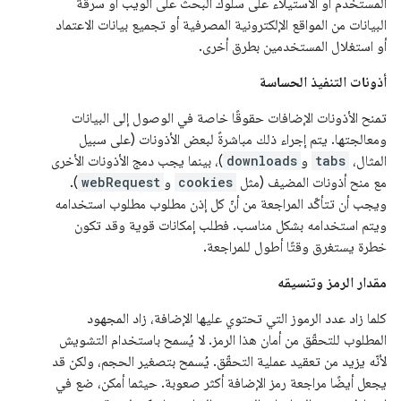
المستخدم أو الاستيلاء على سلوك البحث على الويب أو سرقة
البيانات من المواقع الإلكترونية المصرفية أو تجميع بيانات الاعتماد
أو استغلال المستخدمين بطرق أخرى.
أذونات التنفيذ الحساسة
تمنح الأذونات الإضافات حقوقًا خاصة في الوصول إلى البيانات
ومعالجتها. يتم إجراء ذلك مباشرةً لبعض الأذونات (على سبيل
المثال،
tabs
و
downloads
)، بينما يجب دمج الأذونات الأخرى
مع منح أذونات المضيف (مثل
cookies
و
webRequest
).
ويجب أن تتأكّد المراجعة من أنّ كل إذن مطلوب مطلوب استخدامه
ويتم استخدامه بشكل مناسب. فطلب إمكانات قوية وقد تكون
خطرة يستغرق وقتًا أطول للمراجعة.
مقدار الرمز وتنسيقه
كلما زاد عدد الرموز التي تحتوي عليها الإضافة، زاد المجهود
المطلوب للتحقّق من أمان هذا الرمز. لا يُسمح باستخدام التشويش
لأنّه يزيد من تعقيد عملية التحقّق. يُسمح بتصغير الحجم، ولكن قد
يجعل أيضًا مراجعة رمز الإضافة أكثر صعوبة. حيثما أمكن، ضع في