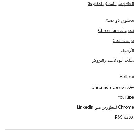
الاطّلاع على المشاكل المفتوحة
محتوى ذو صلة
تحديثات Chromium
دراسات الحالة
الأرشيف
ملفات البودكاست والعروض
Follow
@ChromiumDev on X
YouTube
Chrome للمطوّرين على LinkedIn
خلاصة RSS