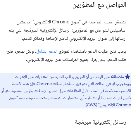
التواصل مع المطوّرين
تتضمّن عملية المراجعة في "سوق Chrome الإلكتروني" طريقتَين
أساسيتَين للتواصل مع المطوّرين: الرسائل الإلكترونية المبرمَجة التي يتم
إرسالها إلى عنوان البريد الإلكتروني لناشر الإضافة وتذاكر الدعم.
يجب فتح طلبات الدعم باستخدام نموذج
الدعم الشامل
، ولكن بمجرد فتح
طلب الدعم، يتم إجراء جميع المراسلات عبر البريد الإلكتروني.
ملاحظة:
على الرغم من أنّ الفريق يراقب العديد من المنتديات على الإنترنت
ويستجيب لها في الحالات التي تتم فيها مناقشة إضافات Chrome، فإنّ هذه الأنظمة
الأساسية مخصّصة في المقام الأول للمناقشات حول تطوير الإضافات، وليس المقصود منها أن
تكون قنوات دعم. إذا أردت طرح أي استفسارات، ننصحك باستخدام نموذج دعم "سوق
Chrome الإلكتروني" (CWS).
رسائل إلكترونية مبرمَجة