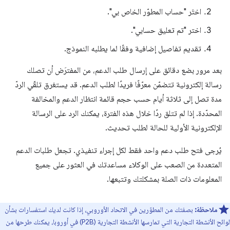
اختَر "حساب المطوّر الخاص بي".
اختر "تم تعليق حسابي".
تقديم تفاصيل إضافية وفقًا لما يطلبه النموذج.
بعد مرور بضع دقائق على إرسال طلب الدعم، من المفترَض أن تصلك
رسالة إلكترونية تتضمّن معرّفًا فريدًا لطلب الدعم. قد يستغرق تلقّي الردّ
مدة تصل إلى ثلاثة أيام حسب حجم قائمة انتظار الدعم والمخالفة
المحدّدة. إذا لم تتلق ردًا خلال هذه الفترة، يمكنك الرد على الرسالة
الإلكترونية الأولية للحالة لطلب تحديث.
يُرجى فتح طلب دعم واحد فقط لكل إجراء تنفيذي. تجعل طلبات الدعم
المتعددة من الصعب على الوكلاء مساعدتك في العثور على جميع
المعلومات ذات الصلة بمشكلتك وتتبعها.
ملاحظة:
بصفتك من المطوّرين في الاتحاد الأوروبي، إذا كانت لديك استفسارات بشأن
لوائح الأنشطة التجارية التي تمارسها الأنشطة التجارية (P2B) في أوروبا، يمكنك طرحها من