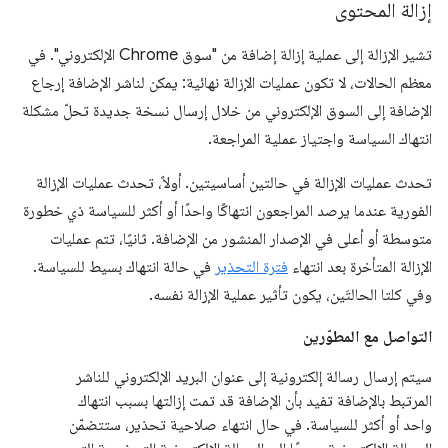
إزالة المحتوى
تشير الإزالة إلى عملية إزالة إضافة من "سوق Chrome الإلكتروني". في
معظم الحالات، لا تكون عمليات الإزالة نهائية: يمكن لناشر الإضافة إرجاع
الإضافة إلى السوق الإلكتروني من خلال إرسال نسخة جديدة تحلّ مشكلة
انتهاك السياسة واجتياز عملية المراجعة.
تحدث عمليات الإزالة في حالتين أساسيتين. أولاً، تحدث عمليات الإزالة
الفورية عندما يرصد المراجعون انتهاكًا واحدًا أو أكثر للسياسة ذي خطورة
متوسطة أو أعلى في الإصدار المنشور من الإضافة. ثانيًا، تتم عمليات
الإزالة المتأخرة بعد انتهاء
فترة التحذير
في حالة انتهاك بسيط للسياسة.
وفي كلتا الحالتَين، يكون تأثير عملية الإزالة نفسه.
التواصل مع المطوّرين
سيتم إرسال رسالة إلكترونية إلى عنوان البريد الإلكتروني للناشر
المرتبط بالإضافة تفيد بأن الإضافة قد تمت إزالتها بسبب انتهاك
واحد أو أكثر للسياسة. في حال انتهاء صلاحية تحذير، ستتضمّن