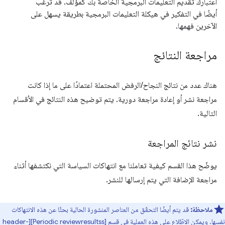
اعتبارك تقديم التعليمات البرمجية الخاصة بك كمؤلف. قد ترغب
أيضًا في التفكير في هيكلة التعليمات البرمجية بطريقة يسهل على
الآخرين فهمها.
مراجعة النتائج
هناك عدد من نتائج النجاح/الرفض المحتملة اعتمادًا على ما إذا كانت
مراجعة نشر أو إعادة مراجعة دورية. يتم توضيح هذه النتائج في الأقسام
التالية.
نشر نتائج المراجعة
يوضّح هذا القسم كيفية تعاملنا مع انتهاكات السياسة التي نكتشفها أثناء
مراجعة الإضافة التي يتم إرسالها للنشر.
ملاحظة:
قد يتم أيضًا التحقّق من العناصر المنشورة الحالية بحثًا عن هذه الانتهاكات
نفسها. ويمكن الاطّلاع على هذه العملية في قسم [Periodic reviewresultss][header-