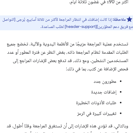
أكثر من 90٪ في غضون ثلاثة أيام.
ملاحظة:
إذا كانت إضافتك في انتظار المراجعة لأكثر من ثلاثة أسابيع، يُرجى [التواصل
مع فريق دعم المطوّرين][header-support] لطلب المساعدة.
تستخدم عملية المراجعة مزيجًا من الأنظمة اليدوية والآلية. تخضع جميع
الطلبات المقدمة لنظام المراجعة ذاته، بغض النظر عن فترة المطور أو عدد
المستخدمين النشطين. ومع ذلك، قد تدفع بعض الإشارات المراجع إلى
فحص الإضافة عن كثب، بما في ذلك:
مطورون جدد
إضافات جديدة
طلبات الأذونات الخطيرة
تغييرات كبيرة في الرمز
وبالتالي، قد تؤدي هذه الإشارات إلى أن تستغرق المراجعة وقتًا أطول. قد