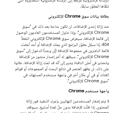
الرسالة الإلكترونية مرجعًا إلى الرسالة الإلكترونية التحذيرية التي
تلقّاها المطوّر سابقًا.
بطاقة بيانات سوق Chrome الإلكتروني
عند إزالة إحدى الإضافات، لن تكون متاحة بعد ذلك في "سوق
Chrome الإلكتروني". وإذا حاول المستخدمون العاديون الوصول
إلى قائمة الإضافة، سيعرض سوق Chrome الإلكتروني الخطأ
404. إذا سجّل مطوّر البرامج الذي يملك الإضافة أو أحد أعضاء
قائمة الناشرين في مجموعة الإضافة (إن وجد) الدخول إلى "سوق
Chrome الإلكتروني"، سيظهر له آخر إصدار منشور من الإضافة
وتحذير في أعلى النافذة يشير إلى أنّه قد تمت إزالة الإضافة. علاوة
على ذلك، لن يظهر العنصر في نتائج البحث أو المجموعات أو قوائم
الفئات أو في أي مكان آخر في واجهة مستخدم المستهلك في
"سوق Chrome الإلكتروني".
واجهة مستخدم Chrome
لا يتم إشعار المستخدمين النهائيين بإجراء التنفيذ فور إزالة
المحتوى. إذا ظلّت الإضافة بدون حلّ لعدة أسابيع، سيوقف