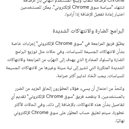
Chrome الإضافة تلقائيًا ويُبلغ المستخدم النهائي بأنّ الإضافة
تنتهك "سياسة سوق Chrome الإلكتروني". يمكن للمستخدمين
اختيار إعادة تفعيل الإضافة إذا أرادوا.
البرامج الضارة والانتهاكات الشديدة
يطبِّق فريق المراجعة في "سوق Chrome الإلكتروني" إجراءات خاصة
بشأن الانتهاكات الجسيمة للسياسات. وفي حالات مثل توزيع البرامج
الضارة والسلوك المخادع الذي يهدف إلى التهرّب من المراجعة والانتهاكات
الشديدة المتكررة التي تشير إلى نية سيئة وغيرها من الانتهاكات الجسيمة
للسياسات، يجب اتّخاذ تدابير أكثر صرامة.
وللحدّ من احتمال أن يسيء هؤلاء المطوّرون إلحاق المزيد من الضرر
بالمستخدمين، لا يتقصد فريق "سوق Chrome الإلكتروني" تقديم أي
تفاصيل بشأن هذه الانتهاكات. بالإضافة إلى ذلك، وفي الحالات الأكثر
خطورة، سيتم تعليق حساب المطوّر على سوق Chrome الإلكتروني
نهائيًا.