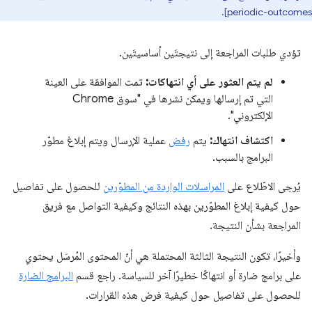
periodic-outcomes].
تؤدي طلبات المراجعة إلى نتيجتَين أساسيتَين.
لم يتم العثور على أي انتهاكات:
تمت الموافقة على العينة
التي تم إرسالها ويمكن نشرها في "سوق Chrome
الإلكتروني".
اكتشاف انتهاك:
يتم
رفض
عملية الإرسال ويتم إبلاغ مطوّر
البرامج بالسبب.
يُرجى الاطّلاع على
المراسلات الواردة من المطوّرين
للحصول على تفاصيل
حول كيفية إبلاغ المطوّرين بهذه النتائج وكيفية التواصل مع فريق
المراجعة بشأن النتيجة.
وأخيرًا، تكون النتيجة الثالثة المحتملة هي أنّ المحتوى المُرسَل يحتوي
على برامج ضارة أو انتهاكًا خطيرًا آخر للسياسة. راجع قسم
البرامج الضارة
للحصول على تفاصيل حول كيفية فرض هذه القرارات.