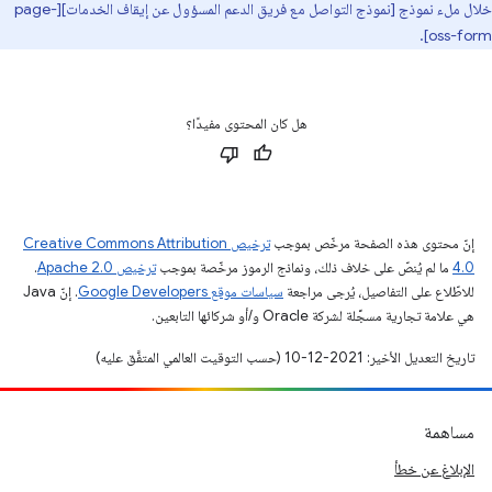
خلال ملء نموذج [نموذج التواصل مع فريق الدعم المسؤول عن إيقاف الخدمات][page-
oss-form].
هل كان المحتوى مفيدًا؟
إنّ محتوى هذه الصفحة مرخّص بموجب
ترخيص Creative Commons Attribution
4.0‏
ما لم يُنصّ على خلاف ذلك، ونماذج الرموز مرخّصة بموجب
ترخيص Apache 2.0‏
.
للاطّلاع على التفاصيل، يُرجى مراجعة
سياسات موقع Google Developers‏
. إنّ Java
هي علامة تجارية مسجَّلة لشركة Oracle و/أو شركائها التابعين.
تاريخ التعديل الأخير: 2021-12-10 (حسب التوقيت العالمي المتفَّق عليه)
مساهمة
الإبلاغ عن خطأ