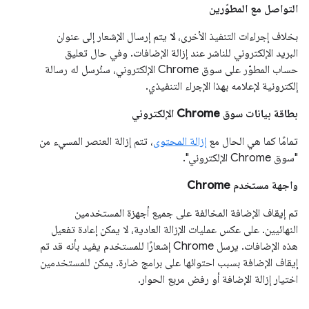
التواصل مع المطوّرين
بخلاف إجراءات التنفيذ الأخرى،
لا
يتم إرسال الإشعار إلى عنوان
البريد الإلكتروني للناشر عند إزالة الإضافات. وفي حال تعليق
حساب المطوّر على سوق Chrome الإلكتروني، سنُرسل له رسالة
إلكترونية لإعلامه بهذا الإجراء التنفيذي.
بطاقة بيانات سوق Chrome الإلكتروني
تمامًا كما هي الحال مع
إزالة المحتوى
، تتم إزالة العنصر المسيء من
"سوق Chrome الإلكتروني".
واجهة مستخدم Chrome
تم إيقاف الإضافة المخالفة على جميع أجهزة المستخدمين
النهائيين. على عكس عمليات الإزالة العادية، لا يمكن إعادة تفعيل
هذه الإضافات. يرسل Chrome إشعارًا للمستخدم يفيد بأنه قد تم
إيقاف الإضافة بسبب احتوائها على برامج ضارة. يمكن للمستخدمين
اختيار إزالة الإضافة أو رفض مربع الحوار.