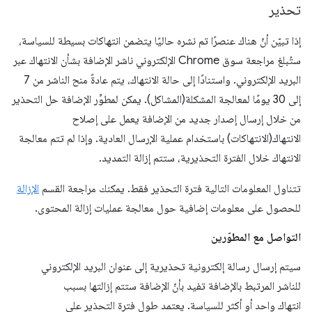
تحذير
إذا تبيّن أنّ هناك عنصرًا تم نشره حاليًا يتضمن انتهاكات بسيطة للسياسة،
ستُبلغ مراجعة سوق Chrome الإلكتروني ناشر الإضافة بشأن الانتهاك عبر
البريد الإلكتروني. واستنادًا إلى حالة الانتهاك، يتم عادةً منح الناشر من 7
إلى 30 يومًا لمعالجة المشكلة(المشاكل). يمكن لمطوِّر الإضافة حل التحذير
من خلال إرسال إصدار جديد من الإضافة يعمل على إصلاح
الانتهاك(الانتهاكات) باستخدام عملية الإرسال العادية. وإذا لم تتم معالجة
الانتهاك خلال الفترة التحذيرية، ستتم إزالة التمديد.
تتناول المعلومات التالية فترة التحذير فقط. يمكنك مراجعة القسم
الإزالة
للحصول على معلومات إضافية حول معالجة عمليات إزالة المحتوى.
التواصل مع المطوّرين
سيتم إرسال رسالة إلكترونية تحذيرية إلى عنوان البريد الإلكتروني
للناشر المرتبط بالإضافة تفيد بأنّ الإضافة ستتم إزالتها بسبب
انتهاك واحد أو أكثر للسياسة. يعتمد طول فترة التحذير على