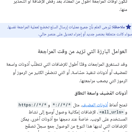
تكون أوقات المراجعة أطول من المعتاد بعد رفض الإضافة أو التحذير
منها.
ملاحظة:
يُرجى العلم بأنّ جميع عمليات إرسال السلع تخضع لعملية المراجعة نفسها،
سواء كانت متعلقة بعنصر جديد أو إجراء تعديل على عنصر حالي.
العوامل البارزة التي تزيد من وقت المراجعة
وقد تستغرق المراجعات وقتًا أطول للإضافات التي تتطلّب أذونات واسعة
للمضيف أو أذونات تنفيذ حسّاسة، أو التي تتضمّن الكثير من الرموز أو
الرموز التي يصعب مراجعتها.
أذونات المُضيف واسعة النطاق
تمنح أنماط
أذونات المضيف
، مثل
*://*/*
و
https://*/*
و
<all_urls>
، الإضافات إمكانية وصول أوسع إلى نشاط
المستخدم على الويب، خاصةً عند دمجها مع أذونات أخرى. يمكن
للإضافات التي لديها هذا النوع من الوصول جمع سجلّ تصفّح