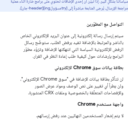
سياساتنا بشكلٍ كبير. إذا تبيّن أن إحدى الإضافات تحتوي على برامج ضارة أثناء عملية
مراجعة الإرسال، يُرجى المتابعة مباشرةً إلى [tryمسؤولing][header-جان].
التواصل مع المطوّرين
سيتم إرسال رسالة إلكترونية إلى عنوان البريد الإلكتروني الخاص
بالناشر والمرتبط بالإضافة تفيد برفض الطلب. ستوضّح رسائل
الرفض الإلكترونية السياسة التي انتهكتها الإضافة وتزوّد مطوّر
البرامج بإرشادات حول كيفية طلب إعادة النظر في القرار.
بطاقة بيانات سوق Chrome الإلكتروني
لن تتأثّر بطاقة بيانات الإضافة في "سوق Chrome الإلكتروني"،
ولن يطرأ أي تغيير على نص الوصف ومواد عرض الصور
والإفصاحات المتعلّقة بالخصوصية وملفات CRX المنشورة.
واجهة مستخدم Chrome
لا يتم إشعار المستخدمين النهائيين عند رفض إرسالهم.