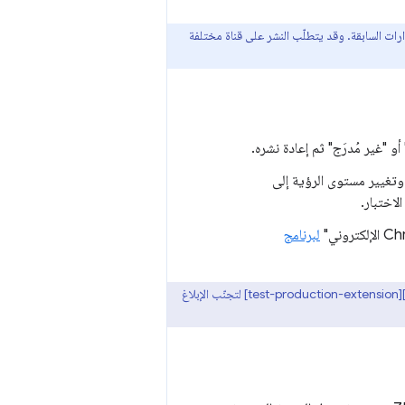
ارات السابقة. وقد يتطلّب النشر على قناة مختلفة
 "غير مُدرَج" ثم إعادة نشره.
تغيير مستوى الرؤية إلى
لاختبار.
لبرنامج
يتيح "سوق Chrome الإلكتروني" نشر الإصدارات التجريبية والإنتاج. احرص على [اتّباع هذه الإرشادات][test-production-extension] لتجنّب الإبلاغ