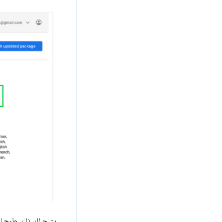
يتيح لك ذلك طرح الع