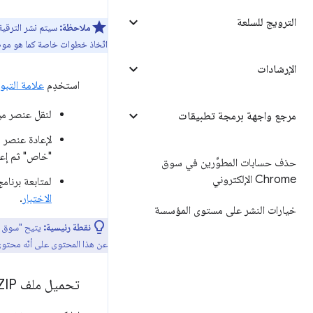
الترويج للسلعة
ملاحظة:
سيتم نشر الترقية 
اتّخاذ خطوات خاصة كما هو موضّ
الإرشادات
استخدِم
علامة التبو
لنقل عنصر من 
مرجع واجهة برمجة تطبيقات
لإعادة عنصر م
"خاص" ثم إعاد
حذف حسابات المطوِّرين في سوق
Chrome الإلكتروني
لمتابعة برنامج 
الاختبار
.
خيارات النشر على مستوى المؤسسة
نقطة رئيسية:
عن هذا المحتوى على أنّه محتوى
تحميل ملف ZIP محدّث