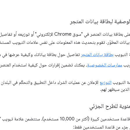
لوصفية لبطاقة بيانات المتجر
إذا أجريت أي تغيير على بطاقة بيانات العنصر في "سوق Chrome
بيانات المطوّر. تقوم بتحديث هذه المعلومات على نفس علامات التبويب المست
 التبويب
بطاقة بيانات المتجر
تفاصيل حول بطاقة بياناتك وكيفية عرضها في سوق Chrome الإلك
ويب
ممارسات الخصوصية
، يمكنك تضمين إقرارات حول كيفية استخدام العنصر 
ة التبويب
التوزيع
الإعلان عن عمليات الشراء داخل التطبيق والتحكّم في البلدا
لذين سيظهر لهم.
مئوية للطرح الجزئي
رة (أكثر من 10,000 مستخدم)، ستتضمن علامة تبويب "التوزيع" خيار
جزء من قاعدة المستخدمين فقط: