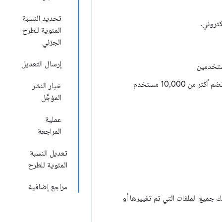
تحديد النسبة
المئوية للطرح
الجزئي
إرسال التعديل
للعناصر التي تم نشرها سابقًا مع طرح جزئي. (متاح للعناصر التي تضم أكثر من 10,000 مستخدم
خيار النشر
المؤجَّل
عملية
المراجعة
تعديل النسبة
المئوية للطرح
مراجع إضافية
حميل ملف ZIP جديد للعنصر، بما في ذلك جميع الملفات التي تم تغييرها أو