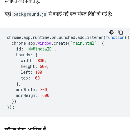
स्थापित कर सकते हैं.
यहां
background.js
से बनाई गई एक सैंपल विंडो दी गई है:
chrome
.
app
.
runtime
.
onLaunched
.
addListener
(
function
()
chrome
.
app
.
window
.
create
(
'main.html'
,
{
id
:
'MyWindowID'
,
bounds
:
{
width
:
800
,
height
:
600
,
left
:
100
,
top
:
100
},
minWidth
:
800
,
minHeight
:
600
});
});