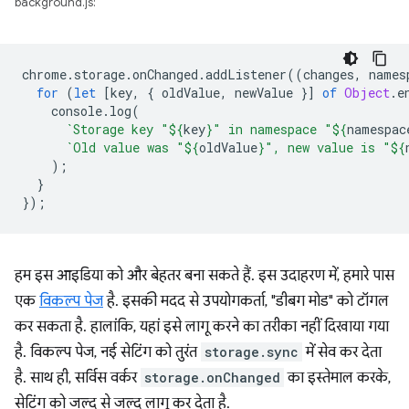
background.js:
chrome
.
storage
.
onChanged
.
addListener
((
changes
,
names
for
(
let
[
key
,
{
oldValue
,
newValue
}]
of
Object
.
e
console
.
log
(
`Storage key "
${
key
}
" in namespace "
${
namespac
`Old value was "
${
oldValue
}
", new value is "
${
);
}
});
हम इस आइडिया को और बेहतर बना सकते हैं. इस उदाहरण में, हमारे पास
एक
विकल्प पेज
है. इसकी मदद से उपयोगकर्ता, "डीबग मोड" को टॉगल
कर सकता है. हालांकि, यहां इसे लागू करने का तरीका नहीं दिखाया गया
है. विकल्प पेज, नई सेटिंग को तुरंत
storage.sync
में सेव कर देता
है. साथ ही, सर्विस वर्कर
storage.onChanged
का इस्तेमाल करके,
सेटिंग को जल्द से जल्द लागू कर देता है.