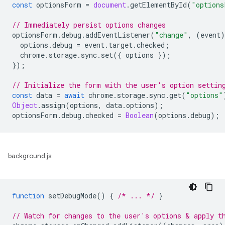
const
optionsForm
=
document
.
getElementById
(
"options
// Immediately persist options changes
optionsForm
.
debug
.
addEventListener
(
"change"
,
(
event
)
options
.
debug
=
event
.
target
.
checked
;
chrome
.
storage
.
sync
.
set
({
options
});
});
// Initialize the form with the user's option settin
const
data
=
await
chrome
.
storage
.
sync
.
get
(
"options"
Object
.
assign
(
options
,
data
.
options
);
optionsForm
.
debug
.
checked
=
Boolean
(
options
.
debug
);
background.js:
function
setDebugMode
()
{
/* ... */
}
// Watch for changes to the user's options & apply t