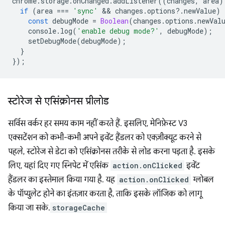
chrome
.
storage
.
onChanged
.
addListener
((
changes
,
area
)
if
(
area
===
'sync'
 && 
changes
.
options
?
.
newValue
)
const
debugMode
=
Boolean
(
changes
.
options
.
newVal
console
.
log
(
'enable debug mode?'
,
debugMode
);
setDebugMode
(
debugMode
);
}
});
स्टोरेज से एसिंक्रोनस प्रीलोड
सर्विस वर्कर हर समय काम नहीं करते हैं. इसलिए, मेनिफ़ेस्ट V3
एक्सटेंशन को कभी-कभी अपने इवेंट हैंडलर को एक्ज़ीक्यूट करने से
पहले, स्टोरेज से डेटा को एसिंक्रोनस तरीके से लोड करना पड़ता है. इसके
लिए, यहां दिए गए स्निपेट में एसिंक
action.onClicked
इवेंट
हैंडलर का इस्तेमाल किया गया है. यह
action.onClicked
ग्लोबल
के पॉप्युलेट होने का इंतज़ार करता है, ताकि इसके लॉजिक को लागू
किया जा सके.
storageCache