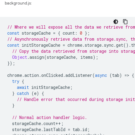
background.js:
// Where we will expose all the data we retrieve fro
const
storageCache
=
{
count
:
0
};
// Asynchronously retrieve data from storage.sync, t
const
initStorageCache
=
chrome
.
storage
.
sync
.
get
().
t
// Copy the data retrieved from storage into stora
Object
.
assign
(
storageCache
,
items
);
});
chrome
.
action
.
onClicked
.
addListener
(
async
(
tab
)
=
>
{
try
{
await
initStorageCache
;
}
catch
(
e
)
{
// Handle error that occurred during storage init
}
// Normal action handler logic.
storageCache
.
count
++
;
storageCache
.
lastTabId
=
tab
.
id
;