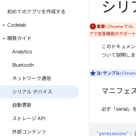
シリ
初めてのアプリを作成する
Codelab
重要:
Chrome で
アで拡張機能のサポート
開発ガイド
このドキュメン
Analytics
ついて説明します
Bluetooth
注:
サンプル:
Chro
ネットワーク通信
マニフェ
シリアル デバイス
自動更新
必ず「seria
ストレージ API
外部コンテンツ
"permissions"
: