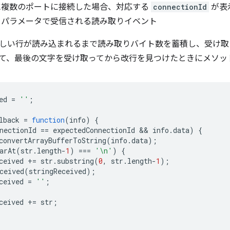
に複数のポートに接続した場合、対応する
connectionId
が表
 パラメータで受信される読み取りイベント
い行が読み込まれるまで読み取りバイト数を蓄積し、受け取ったデータ
に設定して、最後の文字を受け取ってから改行を見つけたときにメソッ
ed
=
''
;
lback
=
function
(
info
)
{
nectionId
==
expectedConnectionId
 && 
info
.
data
)
{
convertArrayBufferToString
(
info
.
data
);
arAt
(
str
.
length
-
1
)
===
'\n'
)
{
ceived
+=
str
.
substring
(
0
,
str
.
length
-
1
);
ceived
(
stringReceived
);
ceived
=
''
;
ceived
+=
str
;