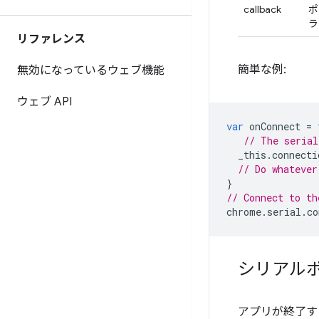
callback
ポ
ラ
リファレンス
簡単な例:
無効になっているウェブ機能
ウェブ API
var
onConnect
=
// The serial
_this
.
connecti
// Do whatever
}
// Connect to th
chrome
.
serial
.
co
シリアル
アプリが終了す