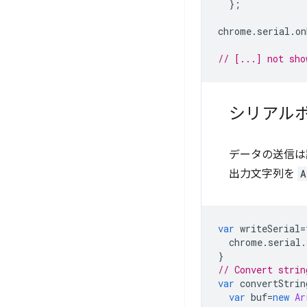
};
chrome
.
serial
.
on
// [...] not sho
シリアル
データの送信は
出力文字列を
A
var
writeSerial
=
chrome
.
serial
.
}
// Convert strin
var
convertStrin
var
buf
=
new
Ar