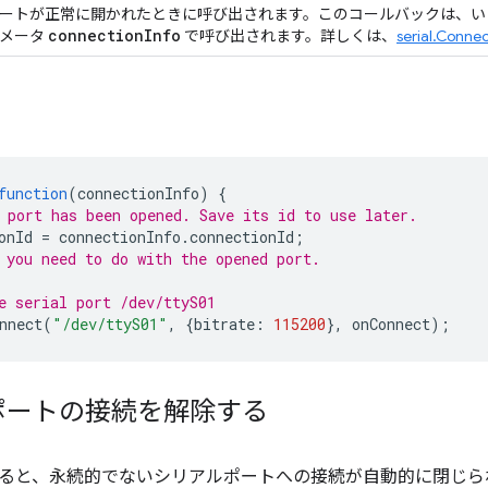
ートが正常に開かれたときに呼び出されます。このコールバックは、いく
connection
Info
メータ
で呼び出されます。詳しくは、
serial.Connec
function
(
connectionInfo
)
{
 port has been opened. Save its id to use later.
onId
=
connectionInfo
.
connectionId
;
 you need to do with the opened port.
e serial port /dev/ttyS01
nnect
(
"/dev/ttyS01"
,
{
bitrate
:
115200
},
onConnect
);
ポートの接続を解除する
ると、永続的でないシリアルポートへの接続が自動的に閉じら