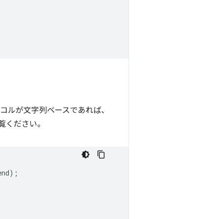
トコルが文字列ベースであれば、
覧ください。
end
);