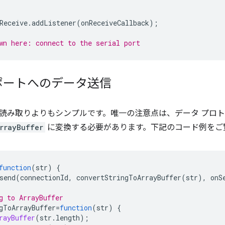
Receive
.
addListener
(
onReceiveCallback
);
wn here: connect to the serial port
ポートへのデータ送信
読み取りよりもシンプルです。唯一の注意点は、データ プロ
rrayBuffer
に変換する必要があります。下記のコード例をご
function
(
str
)
{
send
(
connectionId
,
convertStringToArrayBuffer
(
str
),
onS
g to ArrayBuffer
gToArrayBuffer
=
function
(
str
)
{
rayBuffer
(
str
.
length
);