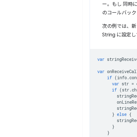
ー。もし 同時
のコールバック
次の例では、新し
String 
var
stringReceiv
var
onReceiveCal
if
(
info
.
con
var
str
=
if
(
str
.
ch
stringRe
onLineRe
stringRe
}
else
{
stringRe
}
}