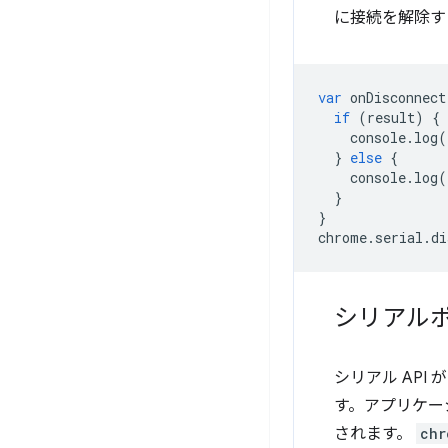
に接続を解除
var
onDisconnect
if
(
result
)
{
console
.
log
(
}
else
{
console
.
log
(
}
}
chrome
.
serial
.
di
シリアル
シリアル API
す。アプリケー
されます。
chr