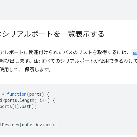
なシリアルポートを一覧表示する
アルポートに関連付けられたパスのリストを取得するには、
s
を呼び出します。
注:
すべてのシリアルポートが使用できるわけでは
使用して、 保護します。
=
function
(
ports
)
{
i<ports
.
length
;
i
++
)
{
ports
[
i
].
path
);
tDevices
(
onGetDevices
);