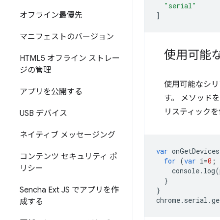
"serial"
オフライン最優先
]
マニフェストのバージョン
使用可能
HTML5 オフライン ストレー
ジの管理
使用可能なシリ
アプリを公開する
す。 メソッド
リスティックを
USB デバイス
ネイティブ メッセージング
var
onGetDevices
コンテンツ セキュリティ ポ
for
(
var
i
=
0
;
リシー
console
.
log
(
}
Sencha Ext JS でアプリを作
}
chrome
.
serial
.
ge
成する