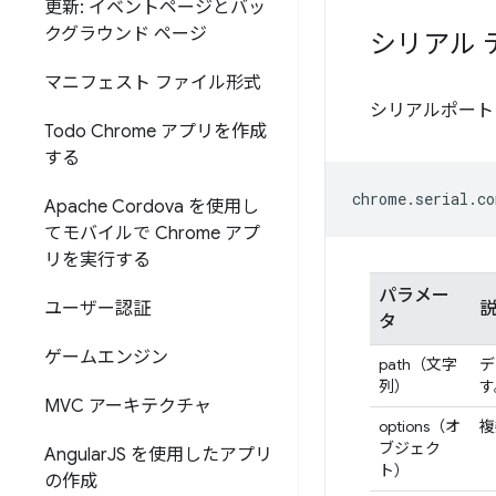
更新: イベントページとバッ
クグラウンド ページ
シリアル 
マニフェスト ファイル形式
シリアルポート
Todo Chrome アプリを作成
する
chrome
.
serial
.
co
Apache Cordova を使用し
てモバイルで Chrome アプ
リを実行する
パラメー
ユーザー認証
タ
ゲームエンジン
path（文字
デ
列）
す
MVC アーキテクチャ
options（オ
複
ブジェク
Angular
JS を使用したアプリ
ト）
の作成