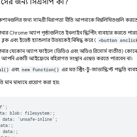
পসের জন্য সিএসপি কী?
েশানগুলির জন্য সামগ্রী নিরাপত্তা নীতি আপনাকে নিম্নলিখিতগুলি করতে 
 Chrome অ্যাপ পৃষ্ঠাগুলিতে ইনলাইন স্ক্রিপ্টিং ব্যবহার করতে পারবে
ব্লক এবং ইভেন্ট হ্যান্ডলার উভয়কেই নিষিদ্ধ করে (
<button onclic
র যেকোন অ্যাপ ফাইলে (ভিডিও এবং অডিও রিসোর্স ব্যতীত) কোনো ব
। আপনি একটি আইফ্রেমে বহিরাগত সংস্থান এম্বেড করতে পারবেন না।
al()
এবং
new Function()
এর মত স্ট্রিং-টু-জাভাস্ক্রিপ্ট পদ্ধতি ব
তি মান মাধ্যমে প্রয়োগ করা হয়:
f';

ta: blob: filesystem:;

 data: 'unsafe-inline';

ata:;

 data:;
