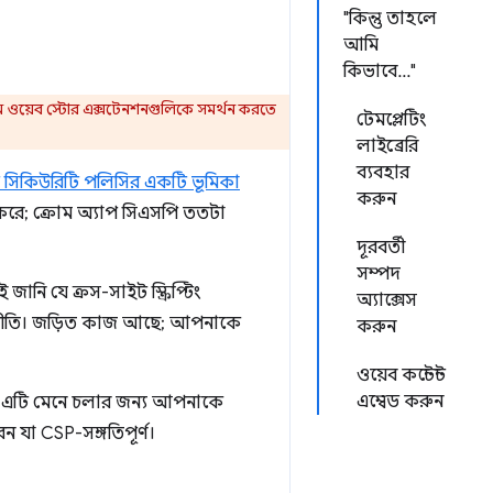
"কিন্তু তাহলে
আমি
কিভাবে..."
্রোম ওয়েব স্টোর এক্সটেনশনগুলিকে সমর্থন করতে
টেমপ্লেটিং
লাইব্রেরি
ব্যবহার
 সিকিউরিটি পলিসির একটি ভূমিকা
করুন
র করে; ক্রোম অ্যাপ সিএসপি ততটা
দূরবর্তী
সম্পদ
ানি যে ক্রস-সাইট স্ক্রিপ্টিং
অ্যাক্সেস
ন নীতি। জড়িত কাজ আছে; আপনাকে
করুন
ওয়েব কন্টেন্ট
এম্বেড করুন
, এটি মেনে চলার জন্য আপনাকে
া CSP-সঙ্গতিপূর্ণ।