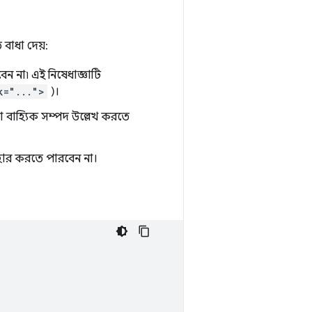
বাধা দেয়:
ন না৷ এই নিষেধাজ্ঞাটি
k="...">
)।
াহ্যিক সম্পদ উল্লেখ করতে
্যবহার করতে পারবেন না।