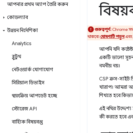
আপনার প্রথম অ্যাপ তৈরি করুন
বিষয়বস
কোডল্যাব
গুরুত্বপূর্ণ:
Chrome সমস্ত
উন্নয়ন নির্দেশিকা
থাকবে৷
ঘোষণাটি পড়ুন
এব
Analytics
আপনি যদি কন্টেন
ব্লুটুথ
একটি ভালো সূচনা 
নমনীয় নয়।
নেটওয়ার্ক যোগাযোগ
CSP ক্রস-সাইট স্ক
সিরিয়াল ডিভাইস
খারাপ। আমরা আপ
শিখতে হবে কিভা
স্বয়ংক্রিয় আপডেট হচ্ছে
এই নথির উদ্দেশ
স্টোরেজ API
কী করতে হবে এব
বাহ্যিক বিষয়বস্তু