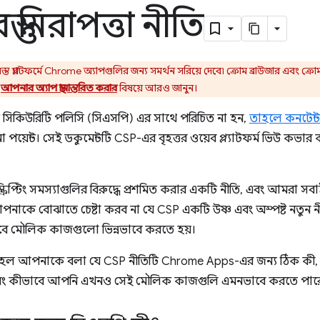
্তু নিরাপত্তা নীতি
 প্ল্যাটফর্মে Chrome অ্যাপগুলির জন্য সমর্থন সরিয়ে দেবে৷ ক্রোম ব্রাউজার এবং ক
ং
আপনার অ্যাপ স্থানান্তরিত করার
বিষয়ে আরও জানুন।
্ট সিকিউরিটি পলিসি (সিএসপি) এর সাথে পরিচিত না হন,
তাহলে কনটেন্ট
পয়েন্ট। সেই ডকুমেন্টটি CSP-এর বৃহত্তর ওয়েব প্ল্যাটফর্ম ভিউ কভা
্রিপ্টিং সমস্যাগুলির বিরুদ্ধে প্রশমিত করার একটি নীতি, এবং আমরা সবাই জ
নাকে বোঝাতে চেষ্টা করব না যে CSP একটি উষ্ণ এবং অস্পষ্ট নতু
বে মৌলিক কাজগুলো ভিন্নভাবে করতে হয়।
্য হল আপনাকে বলা যে CSP নীতিটি Chrome Apps-এর জন্য ঠিক কী
ং কীভাবে আপনি এখনও সেই মৌলিক কাজগুলি এমনভাবে করতে পারেন য