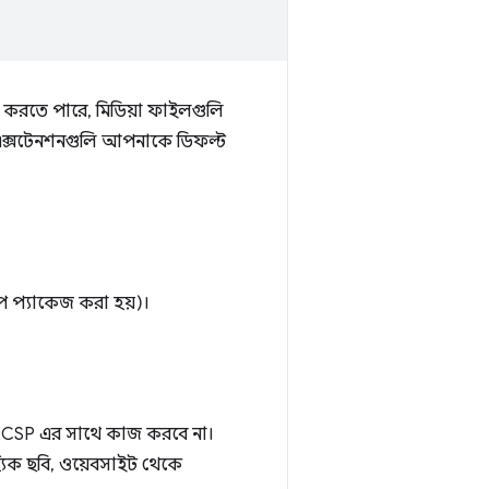
লেখ করতে পারে, মিডিয়া ফাইলগুলি
 এক্সটেনশনগুলি আপনাকে ডিফল্ট
াপে প্যাকেজ করা হয়)।
লি CSP এর সাথে কাজ করবে না।
্যিক ছবি, ওয়েবসাইট থেকে