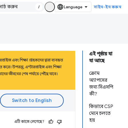
/
সাইন-ইন করুন
এই পৃষ্ঠায় যা
রাইজ এবং শিক্ষা গ্রাহকদের দ্বারা ব্যবহৃত
যা আছে
 করে। উপরন্তু, এন্টারপ্রাইজ এবং শিক্ষা
ক্রোম
াদের জীবনের শেষ পর্যায়ে পৌঁছে যাবে।
অ্যাপসের
জন্য সিএসপি
কী?
কিভাবে CSP
মেনে চলতে
হয়
এটি কাজে লেগেছে?