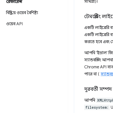
সামগ্রী)।
রেফারেন্স
নিষ্ক্রিয় ওয়েব বৈশিষ্ট্য
টেমপ্লেটিং লাই
ওয়েব API
একটি লাইব্রেরি ব
একটি লাইব্রেরি 
করতে হবে এবং সে
আপনি 'ইভাল' জি
স্যান্ডবক্সিং আপ
Chrome API ব্যবহ
পারে না (
স্যান্ডবক
দূরবর্তী সম্পদ
আপনি
XMLHttp
filesystem:
U