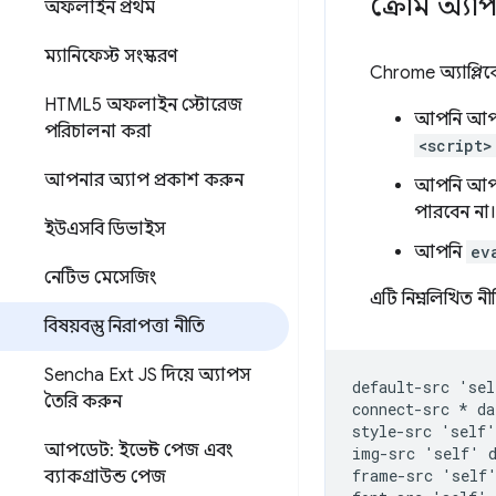
ক্রোম অ্যা
অফলাইন প্রথম
ম্যানিফেস্ট সংস্করণ
Chrome অ্যাপ্লিক
HTML5 অফলাইন স্টোরেজ
আপনি আপনার
পরিচালনা করা
<script>
আপনার অ্যাপ প্রকাশ করুন
আপনি আপনা
পারবেন না
ইউএসবি ডিভাইস
আপনি
ev
নেটিভ মেসেজিং
এটি নিম্নলিখিত নী
বিষয়বস্তু নিরাপত্তা নীতি
Sencha Ext JS দিয়ে অ্যাপস
default-src 'sel
তৈরি করুন
connect-src * da
style-src 'self'
আপডেট: ইভেন্ট পেজ এবং
img-src 'self' d
frame-src 'self'
ব্যাকগ্রাউন্ড পেজ