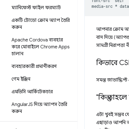
font-src 'self' 
ম্যানিফেস্ট ফাইল ফরম্যাট
একটি টোডো ক্রোম অ্যাপ তৈরি
করুন
আপনার ক্রোম অ্যা
বাদ দিয়ে (অ্যা
Apache Cordova ব্যবহার
সামগ্রী নিরাপত্
করে মোবাইলে Chrome Apps
চালান
কিভাবে CS
ব্যবহারকারী প্রমাণীকরণ
গেম ইঞ্জিন
সমস্ত জাভাস্ক্রি
এমভিসি আর্কিটেকচার
"কিন্তু তাহ
Angular
JS দিয়ে অ্যাপস তৈরি
করুন
এটা খুবই সম্ভব 
এছাড়াও আপনি আপ