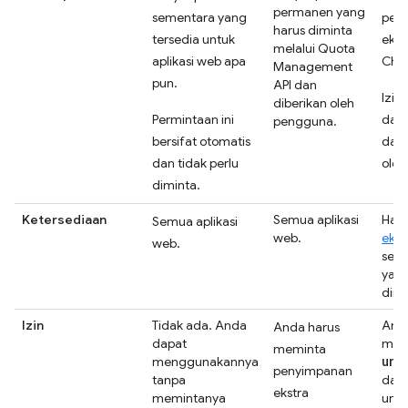
permanen yang
sementara yang
per
harus diminta
tersedia untuk
ekst
melalui Quota
aplikasi web apa
Chr
Management
pun.
API dan
Izin
diberikan oleh
Permintaan ini
dala
pengguna.
bersifat otomatis
dan 
dan tidak perlu
oleh
diminta.
Ketersediaan
Semua aplikasi
Hany
Semua aplikasi
web.
ekst
web.
sert
yang
diins
Izin
Tidak ada. Anda
And
Anda harus
dapat
memi
meminta
unl
menggunakannya
penyimpanan
tanpa
dala
ekstra
memintanya
unt