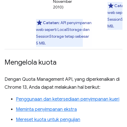
November
Catata
2010)
web sepert
SessionSto
Catatan:
API penyimpanan
MB.
web seperti LocalStorage dan
SessionStorage tetap sebesar
5 MB.
Mengelola kuota
Dengan Quota Management API, yang diperkenalkan di
Chrome 13, Anda dapat melakukan hal berikut:
Penggunaan dan ketersediaan penyimpanan kueri
Meminta penyimpanan ekstra
Mereset kuota untuk pengujian