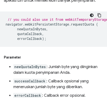
aplikasi izin untuk memiliki lebih banyak penyimpanan.
// you could also use it from webkitTemporaryStorag
navigator
.
webkitPersistentStorage
.
requestQuota
(
newQuotaInBytes
,
quotaCallback
,
errorCallback
);
Parameter
newQuotaInBytes
: Jumlah byte yang diinginkan
dalam kuota penyimpanan Anda.
successCallback
: Callback opsional yang
meneruskan jumlah byte yang diberikan.
errorCallback
: Callback error opsional.