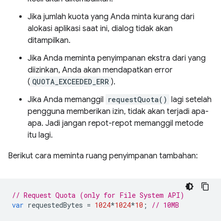
Jika jumlah kuota yang Anda minta kurang dari
alokasi aplikasi saat ini, dialog tidak akan
ditampilkan.
Jika Anda meminta penyimpanan ekstra dari yang
diizinkan, Anda akan mendapatkan error
(
QUOTA_EXCEEDED_ERR
).
Jika Anda memanggil
requestQuota()
lagi setelah
pengguna memberikan izin, tidak akan terjadi apa-
apa. Jadi jangan repot-repot memanggil metode
itu lagi.
Berikut cara meminta ruang penyimpanan tambahan:
// Request Quota (only for File System API)
var
requestedBytes
=
1024
*
1024
*
10
;
// 10MB