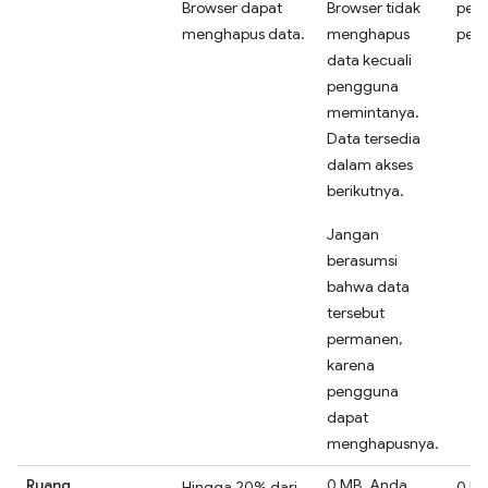
Browser dapat
Browser tidak
pen
menghapus data.
menghapus
pers
data kecuali
pengguna
memintanya.
Data tersedia
dalam akses
berikutnya.
Jangan
berasumsi
bahwa data
tersebut
permanen,
karena
pengguna
dapat
menghapusnya.
Ruang
0 MB. Anda
Hingga 20% dari
0 MB