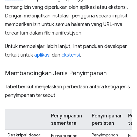
tentang izin yang diperlukan oleh aplikasi atau ekstensi.
Dengan melanjutkan instalasi, pengguna secara implisit
memberikan izin untuk semua halaman yang URL-nya
tercantum dalam file manifest.json.
Untuk mempelajari lebih lanjut, lihat panduan developer
terkait untuk
aplikasi
dan
ekstensi
.
Membandingkan Jenis Penyimpanan
Tabel berikut menjelaskan perbedaan antara ketiga jenis
penyimpanan tersebut.
Penyimpanan
Penyimpanan
Pen
sementara
persisten
ter
Deskripsi dasar
Penyimpanan
Penyimpanan
Pen