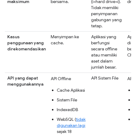
maksimum
bersama.
{i>hard drive<i}.
drive
Tidak memiliki
penyimpanan
gabungan yang
tetap.
Kasus
Menyimpan ke
Aplikasi yang
Apli
penggunaan yang
cache.
berfungsi
dide
direkomendasikan
secara offline
berj
atau memiliki
Chr
aset dalam
jumlah besar.
API yang dapat
API Sistem File
API Offline
API 
menggunakannya
Cache Aplikasi
C
Sistem File
S
IndexedDB
I
WebSQL (
tidak
W
digunakan lagi
d
sejak 18