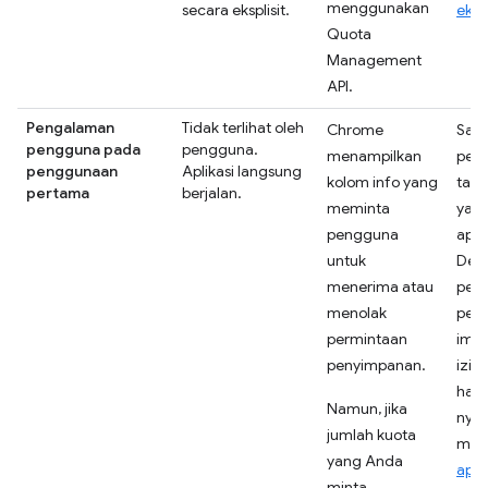
menggunakan
secara eksplisit.
ekst
Quota
Management
API.
Pengalaman
Tidak terlihat oleh
Chrome
Saat
pengguna pada
pengguna.
menampilkan
peng
penggunaan
Aplikasi langsung
kolom info yang
tahu
pertama
berjalan.
meminta
yang
pengguna
apli
untuk
Den
menerima atau
peng
menolak
pen
permintaan
impl
penyimpanan.
izin
hal
Namun, jika
nya 
jumlah kuota
mani
yang Anda
aplik
minta