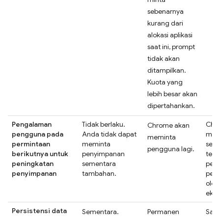
sebenarnya
kurang dari
alokasi aplikasi
saat ini, prompt
tidak akan
ditampilkan.
Kuota yang
lebih besar akan
dipertahankan.
Pengalaman
Tidak berlaku.
Chro
Chrome akan
pengguna pada
Anda tidak dapat
mem
meminta
permintaan
meminta
sete
pengguna lagi.
berikutnya untuk
penyimpanan
terl
peningkatan
sementara
per
penyimpanan
tambahan.
pen
oleh
ekst
Persistensi data
Sementara.
Permanen
Sama