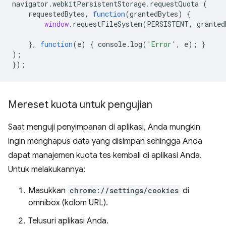
navigator
.
webkitPersistentStorage
.
requestQuota
(
requestedBytes
,
function
(
grantedBytes
)
{
window
.
requestFileSystem
(
PERSISTENT
,
granted
},
function
(
e
)
{
console
.
log
(
'Error'
,
e
);
}
);
});
Mereset kuota untuk pengujian
Saat menguji penyimpanan di aplikasi, Anda mungkin
ingin menghapus data yang disimpan sehingga Anda
dapat manajemen kuota tes kembali di aplikasi Anda.
Untuk melakukannya:
Masukkan
chrome://settings/cookies
di
omnibox (kolom URL).
Telusuri aplikasi Anda.