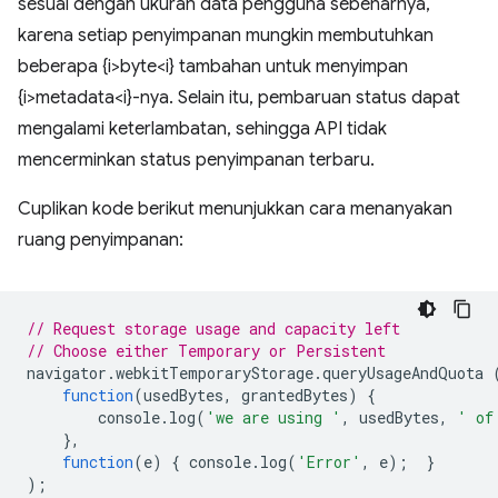
sesuai dengan ukuran data pengguna sebenarnya,
karena setiap penyimpanan mungkin membutuhkan
beberapa {i>byte<i} tambahan untuk menyimpan
{i>metadata<i}-nya. Selain itu, pembaruan status dapat
mengalami keterlambatan, sehingga API tidak
mencerminkan status penyimpanan terbaru.
Cuplikan kode berikut menunjukkan cara menanyakan
ruang penyimpanan:
// Request storage usage and capacity left
// Choose either Temporary or Persistent
navigator
.
webkitTemporaryStorage
.
queryUsageAndQuota
function
(
usedBytes
,
grantedBytes
)
{
console
.
log
(
'we are using '
,
usedBytes
,
' of
},
function
(
e
)
{
console
.
log
(
'Error'
,
e
);
}
);