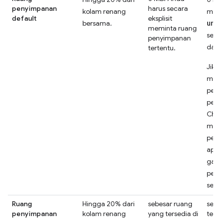
penyimpanan
harus secara
kolam renang
mem
default
eksplisit
unl
bersama.
meminta ruang
seca
penyimpanan
dala
tertentu.
Jika
men
pers
pen
Chr
men
pen
aplik
gab
pen
sem
Ruang
Hingga 20% dari
sebesar ruang
sebe
penyimpanan
kolam renang
yang tersedia di
ters