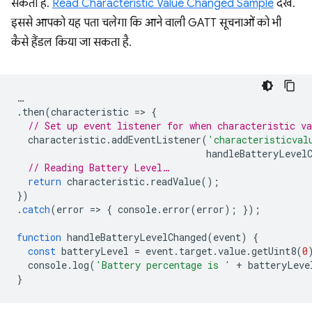
सकता है.
Read Characteristic Value Changed Sample
देखें.
इससे आपको यह पता चलेगा कि आने वाली GATT सूचनाओं को भी
कैसे हैंडल किया जा सकता है.
…
.
then
(
characteristic
=
>
{
// Set up event listener for when characteristic va
characteristic
.
addEventListener
(
'characteristicval
handleBatteryLevel
// Reading Battery Level…
return
characteristic
.
readValue
();
})
.
catch
(
error
=
>
{
console
.
error
(
error
);
});
function
handleBatteryLevelChanged
(
event
)
{
const
batteryLevel
=
event
.
target
.
value
.
getUint8
(
0
console
.
log
(
'Battery percentage is '
+
batteryLeve
}