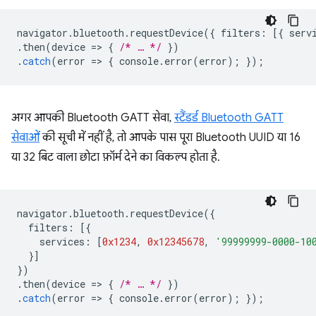
navigator
.
bluetooth
.
requestDevice
({
filters
:
[{
serv
.
then
(
device
=
>
{
/* … */
})
.
catch
(
error
=
>
{
console
.
error
(
error
);
});
अगर आपकी Bluetooth GATT सेवा,
स्टैंडर्ड Bluetooth GATT
सेवाओं
की सूची में नहीं है, तो आपके पास पूरा Bluetooth UUID या 16
या 32 बिट वाला छोटा फ़ॉर्म देने का विकल्प होता है.
navigator
.
bluetooth
.
requestDevice
({
filters
:
[{
services
:
[
0x1234
,
0x12345678
,
'99999999-0000-10
}]
})
.
then
(
device
=
>
{
/* … */
})
.
catch
(
error
=
>
{
console
.
error
(
error
);
});