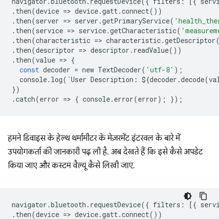
navigator
.
bluetooth
.
requestDevice
({
filters
:
[{
serv
.
then
(
device
=
>
device
.
gatt
.
connect
())
.
then
(
server
=
>
server
.
getPrimaryService
(
'health_the
.
then
(
service
=
>
service
.
getCharacteristic
(
'measurem
.
then
(
characteristic
=
>
characteristic
.
getDescriptor
.
then
(
descriptor
=
>
descriptor
.
readValue
())
.
then
(
value
=
>
{
const
decoder
=
new
TextDecoder
(
'utf-8'
);
console
.
log
(
`
User
Description
:
$
{
decoder
.
decode
(
va
})
.
catch
(
error
=
>
{
console
.
error
(
error
);
});
हमने डिवाइस के हेल्थ थर्मामीटर के मेज़रमेंट इंटरवल के बारे में
उपयोगकर्ता की जानकारी पढ़ ली है. अब देखते हैं कि इसे कैसे अपडेट
किया जाए और कस्टम वैल्यू कैसे लिखी जाए.
navigator
.
bluetooth
.
requestDevice
({
filters
:
[{
serv
.
then
(
device
=
>
device
.
gatt
.
connect
())