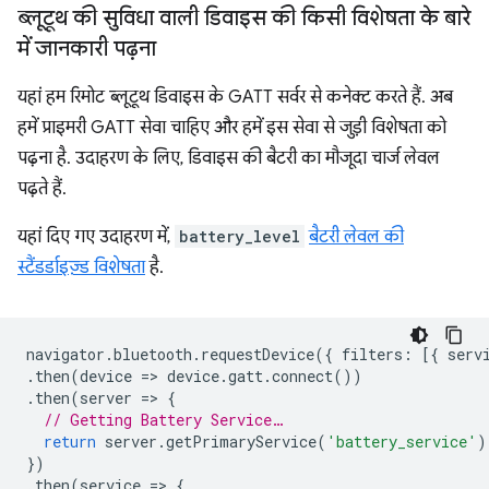
ब्लूटूथ की सुविधा वाली डिवाइस की किसी विशेषता के बारे
में जानकारी पढ़ना
यहां हम रिमोट ब्लूटूथ डिवाइस के GATT सर्वर से कनेक्ट करते हैं. अब
हमें प्राइमरी GATT सेवा चाहिए और हमें इस सेवा से जुड़ी विशेषता को
पढ़ना है. उदाहरण के लिए, डिवाइस की बैटरी का मौजूदा चार्ज लेवल
पढ़ते हैं.
यहां दिए गए उदाहरण में,
battery_level
बैटरी लेवल की
स्टैंडर्डाइज़्ड विशेषता
है.
navigator
.
bluetooth
.
requestDevice
({
filters
:
[{
serv
.
then
(
device
=
>
device
.
gatt
.
connect
())
.
then
(
server
=
>
{
// Getting Battery Service…
return
server
.
getPrimaryService
(
'battery_service'
)
})
.
then
(
service
=
>
{