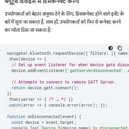
ब्लूटूथ डिवाइस से डिसकनेक्ट करना
उपयोगकर्ता को बेहतर अनुभव देने के लिए, डिसकनेक्ट होने वाले इवेंट के
बारे में सुना जा सकता है. साथ ही, उपयोगकर्ता को फिर से कनेक्ट करने
का न्योता दिया जा सकता है:
navigator
.
bluetooth
.
requestDevice
({
filters
:
[{
name
.
then
(
device
=
>
{
// Set up event listener for when device gets disco
device
.
addEventListener
(
'gattserverdisconnected'
,
// Attempts to connect to remote GATT Server.
return
device
.
gatt
.
connect
();
})
.
then
(
server
=
>
{
/* … */
})
.
catch
(
error
=
>
{
console
.
error
(
error
);
});
function
onDisconnected
(
event
)
{
const
device
=
event
.
target
;
console
.
log
(
`Device 
${
device
.
name
}
 is disconnected