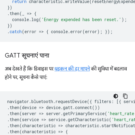
return
characteristic
.
writeValue
(
resetEnergyExpend
})
.
then
(
_
=
>
{
console
.
log
(
'Energy expended has been reset.'
);
})
.
catch
(
error
=
>
{
console
.
error
(
error
);
});
GATT सूचनाएं पाना
अब देखते हैं कि डिवाइस पर
धड़कन की दर मापने
की सुविधा में बदलाव
होने पर, सूचना कैसे पाएं:
navigator
.
bluetooth
.
requestDevice
({
filters
:
[{
serv
.
then
(
device
=
>
device
.
gatt
.
connect
())
.
then
(
server
=
>
server
.
getPrimaryService
(
'heart_rate
.
then
(
service
=
>
service
.
getCharacteristic
(
'heart_ra
.
then
(
characteristic
=
>
characteristic
.
startNotifica
.
then
(
characteristic
=
>
{