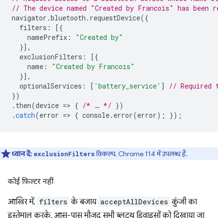
// The device named "Created by Francois" has been r
navigator
.
bluetooth
.
requestDevice
({
filters
:
[{
namePrefix
:
"Created by"
}],
exclusionFilters
:
[{
name
:
"Created by Francois"
}],
optionalServices
:
[
'battery_service'
]
// Required 
})
.
then
(
device
=
>
{
/* … */
})
.
catch
(
error
=
>
{
console
.
error
(
error
);
});
ध्यान दें:
विकल्प, Chrome 114 में उपलब्ध है.
exclusionFilters
कोई फ़िल्टर नहीं
आखिर में,
filters
के बजाय
acceptAllDevices
कुंजी का
इस्तेमाल करके, आस-पास मौजूद सभी ब्लूटूथ डिवाइसों को दिखाया जा