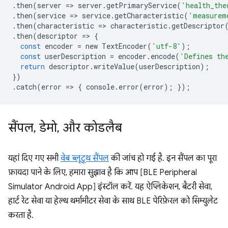
.
then
(
server
=
>
server
.
getPrimaryService
(
'health_the
.
then
(
service
=
>
service
.
getCharacteristic
(
'measurem
.
then
(
characteristic
=
>
characteristic
.
getDescriptor
.
then
(
descriptor
=
>
{
const
encoder
=
new
TextEncoder
(
'utf-8'
);
const
userDescription
=
encoder
.
encode
(
'Defines th
return
descriptor
.
writeValue
(
userDescription
);
})
.
catch
(
error
=
>
{
console
.
error
(
error
);
});
सैंपल
,
डेमो
,
और कोडलैब
यहां दिए गए सभी
वेब ब्लूटूथ सैंपल
की जांच हो गई है. इन सैंपल का पूरा
फ़ायदा पाने के लिए, हमारा सुझाव है कि आप [BLE Peripheral
Simulator Android App] इंस्टॉल करें. यह ऐप्लिकेशन, बैटरी सेवा,
हार्ट रेट सेवा या हेल्थ थर्मामीटर सेवा के साथ BLE पेरिफ़ेरल को सिम्युलेट
करता है.