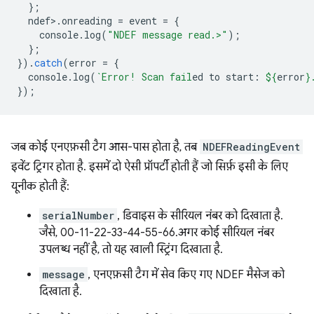
};
ndef
>
.
onreading
=
event
=
{
console
.
log
(
"NDEF message read.>"
);
};
}).
catch
(
error
=
{
console
.
log
(
`Error! Scan fail
ed to start: 
${
error
}
});
जब कोई एनएफ़सी टैग आस-पास होता है, तब
NDEFReadingEvent
इवेंट ट्रिगर होता है. इसमें दो ऐसी प्रॉपर्टी होती हैं जो सिर्फ़ इसी के लिए
यूनीक होती हैं:
serialNumber
, डिवाइस के सीरियल नंबर को दिखाता है.
जैसे, 00-11-22-33-44-55-66.अगर कोई सीरियल नंबर
उपलब्ध नहीं है, तो यह खाली स्ट्रिंग दिखाता है.
message
, एनएफ़सी टैग में सेव किए गए NDEF मैसेज को
दिखाता है.