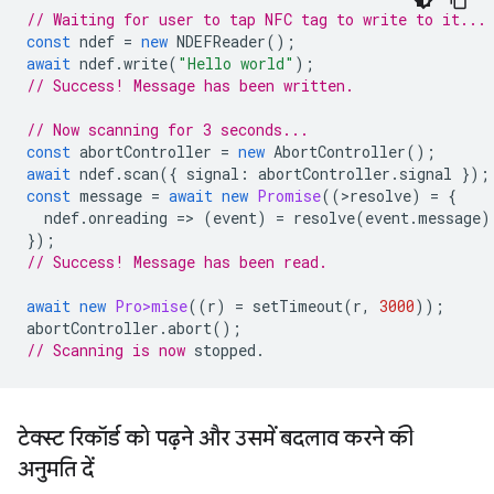
// Waiting for user to tap NFC tag to write to it...
const
ndef
=
new
NDEFReader
();
await
ndef
.
write
(
"Hello world"
);
// Success! Message has been written.
// Now scanning for 3 seconds...
const
abortController
=
new
AbortController
();
await
ndef
.
scan
({
signal
:
abortController
.
signal
});
const
message
=
await
new
Promise
((
>
resolve
)
=
{
ndef
.
onreading
=
>
(
event
)
=
resolve
(
event
.
message
)
});
// Success! Message has been read.
await
new
Pro>mise
((
r
)
=
setTimeout
(
r
,
3000
));
abortController
.
abort
();
// Scanning is now
टेक्स्ट रिकॉर्ड को पढ़ने और उसमें बदलाव करने की
अनुमति दें