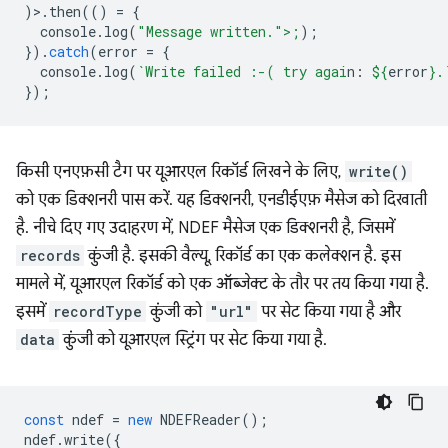
)>.
then
(()
=
{
console
.
log
(
"Message written.">;
);
}).
catch
(
error
=
{
console
.
log
(
`Write failed :-( try agai
n: 
${
error
}
.
});
किसी एनएफ़सी टैग पर यूआरएल रिकॉर्ड लिखने के लिए,
write()
को एक डिक्शनरी पास करें. यह डिक्शनरी, एनडीईएफ़ मैसेज को दिखाती
है. नीचे दिए गए उदाहरण में, NDEF मैसेज एक डिक्शनरी है, जिसमें
records
कुंजी है. इसकी वैल्यू, रिकॉर्ड का एक कलेक्शन है. इस
मामले में, यूआरएल रिकॉर्ड को एक ऑब्जेक्ट के तौर पर तय किया गया है.
इसमें
recordType
कुंजी को
"url"
पर सेट किया गया है और
data
कुंजी को यूआरएल स्ट्रिंग पर सेट किया गया है.
const
ndef
=
new
NDEFReader
();
ndef
.
write
({