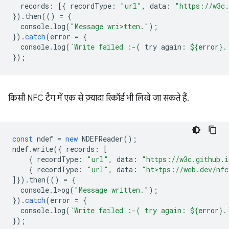
records
:
[{
recordType
:
"url"
,
data
:
"https://w3c.
}).
then
(()
=
{
console
.
log
(
"Message wri>tten."
);
}).
catch
(
error
=
{
console
.
log
(
`Write failed :-
( try again: 
${
error
}
.
});
किसी NFC टैग में एक से ज़्यादा रिकॉर्ड भी लिखे जा सकते हैं.
const
ndef
=
new
NDEFReader
();
ndef
.
write
({
records
:
[
{
recordType
:
"url"
,
data
:
"https://w3c.github.i
{
recordType
:
"url"
,
data
:
"ht>tps://web.dev/nfc
]}).
then
(()
=
{
console
.
l>og
(
"Message written."
);
}).
catch
(
error
=
{
console
.
log
(
`Write failed :-( try again: 
${
error
}
.
});