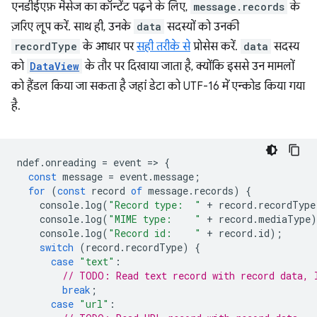
एनडीईएफ़ मैसेज का कॉन्टेंट पढ़ने के लिए,
message.records
के
ज़रिए लूप करें. साथ ही, उनके
data
सदस्यों को उनकी
recordType
के आधार पर
सही तरीके से
प्रोसेस करें.
data
सदस्य
को
DataView
के तौर पर दिखाया जाता है, क्योंकि इससे उन मामलों
को हैंडल किया जा सकता है जहां डेटा को UTF-16 में एन्कोड किया गया
है.
ndef
.
onreading
=
event
=
>
{
const
message
=
event
.
message
;
for
(
const
record
of
message
.
records
)
{
console
.
log
(
"Record type:  "
+
record
.
recordType
console
.
log
(
"MIME type:    "
+
record
.
mediaType
)
console
.
log
(
"Record id:    "
+
record
.
id
);
switch
(
record
.
recordType
)
{
case
"text"
:
// TODO: Read text record with record data, 
break
;
case
"url"
: