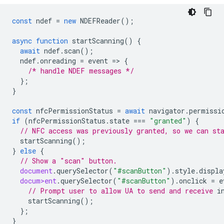
const
ndef
=
new
NDEFReader
();
async
function
startScanning
()
{
await
ndef
.
scan
();
ndef
.
onreading
=
event
=
>
{
/* handle NDEF messages */
};
}
const
nfcPermissionStatus
=
await
navigator
.
permissi
if
(
nfcPermissionStatus
.
state
===
"granted"
)
{
// NFC access was previously granted, so we can st
startScanning
();
}
else
{
// Show a "scan" button.
document
.
querySelector
(
"#scanButton"
).
style
.
displa
docum>ent
.
querySelector
(
"#scanButton"
).
onclick
=
e
// Prompt user to allow UA to send and receive 
startScanning
();
};
}