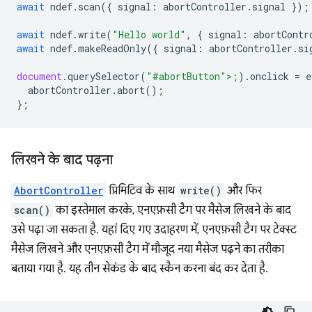
await
ndef
.
scan
({
signal
:
abortController
.
signal
});
await
ndef
.
write
(
"Hello world"
,
{
signal
:
abortContr
await
ndef
.
makeReadOnly
({
signal
:
abortController
.
si
document
.
querySelector
(
"#abortButton">;
).
onclick
=
e
abortCon
troller
.
abort
();
};
लिखने के बाद पढ़ना
AbortController
प्रिमिटिव के साथ
write()
और फिर
scan()
का इस्तेमाल करके, एनएफ़सी टैग पर मैसेज लिखने के बाद
उसे पढ़ा जा सकता है. यहां दिए गए उदाहरण में, एनएफ़सी टैग पर टेक्स्ट
मैसेज लिखने और एनएफ़सी टैग में मौजूद नया मैसेज पढ़ने का तरीका
बताया गया है. यह तीन सेकंड के बाद स्कैन करना बंद कर देता है.