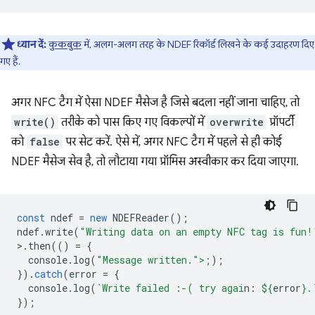
ध्यान दें:
कुकबुक
में, अलग-अलग तरह के NDEF रिकॉर्ड लिखने के कई उदाहरण दिए
गए हैं.
अगर NFC टैग में ऐसा NDEF मैसेज है जिसे बदला नहीं जाना चाहिए, तो
write()
तरीके को पास किए गए विकल्पों में
overwrite
प्रॉपर्टी
को
false
पर सेट करें. ऐसे में, अगर NFC टैग में पहले से ही कोई
NDEF मैसेज सेव है, तो लौटाया गया प्रॉमिस अस्वीकार कर दिया जाएगा.
const
ndef
=
new
NDEFReader
();
ndef
.
write
(
"Writing data on an empty NFC tag is fun!
>
.
then
(()
=
{
console
.
log
(
"Message written.">;
);
}).
catch
(
error
=
{
console
.
log
(
`Write failed :-( try agai
n: 
${
error
}
.
});