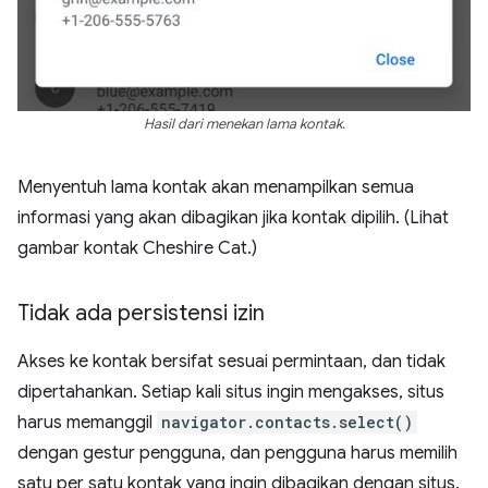
Hasil dari menekan lama kontak.
Menyentuh lama kontak akan menampilkan semua
informasi yang akan dibagikan jika kontak dipilih. (Lihat
gambar kontak Cheshire Cat.)
Tidak ada persistensi izin
Akses ke kontak bersifat sesuai permintaan, dan tidak
dipertahankan. Setiap kali situs ingin mengakses, situs
harus memanggil
navigator.contacts.select()
dengan gestur pengguna, dan pengguna harus memilih
satu per satu kontak yang ingin dibagikan dengan situs.