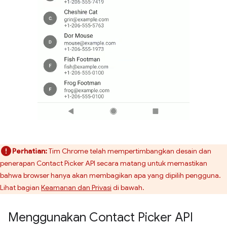
Perhatian:
Tim Chrome telah mempertimbangkan desain dan
penerapan Contact Picker API secara matang untuk memastikan
bahwa browser hanya akan membagikan apa yang dipilih pengguna.
Lihat bagian
Keamanan dan Privasi
di bawah.
Menggunakan Contact Picker API