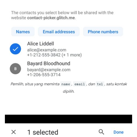
Pemilih, situs yang meminta
name
,
email
, dan
tel
, satu kontak
dipilih.