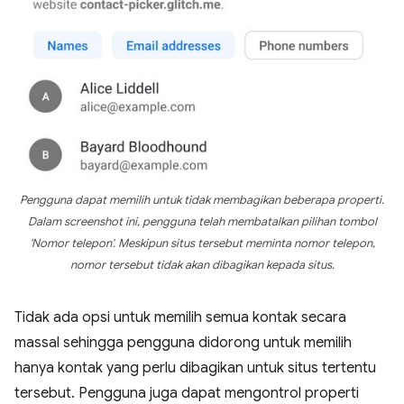
Pengguna dapat memilih untuk tidak membagikan beberapa properti.
Dalam screenshot ini, pengguna telah membatalkan pilihan tombol
'Nomor telepon'. Meskipun situs tersebut meminta nomor telepon,
nomor tersebut tidak akan dibagikan kepada situs.
Tidak ada opsi untuk memilih semua kontak secara
massal sehingga pengguna didorong untuk memilih
hanya kontak yang perlu dibagikan untuk situs tertentu
tersebut. Pengguna juga dapat mengontrol properti