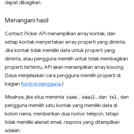
dapat dibagikan.
Menangani hasil
Contact Picker API menampilkan array kontak, dan
setiap kontak menyertakan array properti yang diminta.
Jika kontak tidak memiliki data untuk properti yang
diminta, atau pengguna memilih untuk tidak membagikan
properti tertentu, API akan menampilkan array kosong.
(Saya menjelaskan cara pengguna memilih properti di
bagian
Kontrol pengguna
.)
Misalnya, jika situs meminta
name
,
email
, dan
tel
, dan
pengguna memilih satu kontak yang memiliki data di
kolom nama, memberikan dua nomor telepon, tetapi
tidak memiliki alamat email, respons yang ditampilkan
adalah: