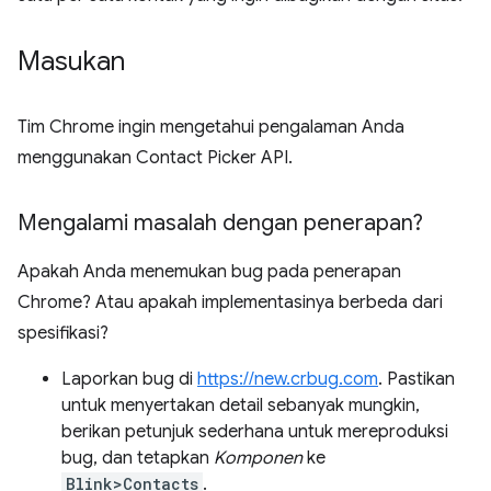
Masukan
Tim Chrome ingin mengetahui pengalaman Anda
menggunakan Contact Picker API.
Mengalami masalah dengan penerapan?
Apakah Anda menemukan bug pada penerapan
Chrome? Atau apakah implementasinya berbeda dari
spesifikasi?
Laporkan bug di
https://new.crbug.com
. Pastikan
untuk menyertakan detail sebanyak mungkin,
berikan petunjuk sederhana untuk mereproduksi
bug, dan tetapkan
Komponen
ke
Blink>Contacts
.