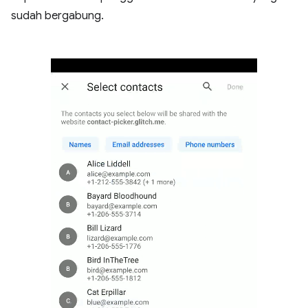
sudah bergabung.