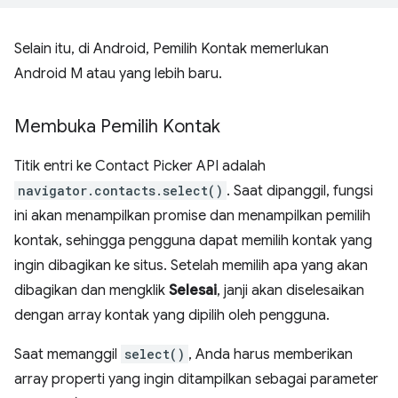
Selain itu, di Android, Pemilih Kontak memerlukan
Android M atau yang lebih baru.
Membuka Pemilih Kontak
Titik entri ke Contact Picker API adalah
navigator.contacts.select()
. Saat dipanggil, fungsi
ini akan menampilkan promise dan menampilkan pemilih
kontak, sehingga pengguna dapat memilih kontak yang
ingin dibagikan ke situs. Setelah memilih apa yang akan
dibagikan dan mengklik
Selesai
, janji akan diselesaikan
dengan array kontak yang dipilih oleh pengguna.
Saat memanggil
select()
, Anda harus memberikan
array properti yang ingin ditampilkan sebagai parameter