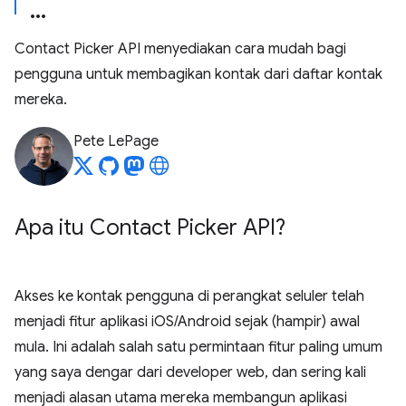
Contact Picker API menyediakan cara mudah bagi
pengguna untuk membagikan kontak dari daftar kontak
mereka.
Pete LePage
Apa itu Contact Picker API?
Akses ke kontak pengguna di perangkat seluler telah
menjadi fitur aplikasi iOS/Android sejak (hampir) awal
mula. Ini adalah salah satu permintaan fitur paling umum
yang saya dengar dari developer web, dan sering kali
menjadi alasan utama mereka membangun aplikasi