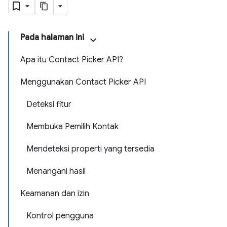
Pada halaman ini
Apa itu Contact Picker API?
Menggunakan Contact Picker API
Deteksi fitur
Membuka Pemilih Kontak
Mendeteksi properti yang tersedia
Menangani hasil
Keamanan dan izin
Kontrol pengguna