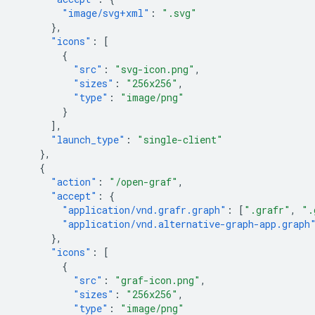
"image/svg+xml"
:
".svg"
},
"icons"
:
[
{
"src"
:
"svg-icon.png"
,
"sizes"
:
"256x256"
,
"type"
:
"image/png"
}
],
"launch_type"
:
"single-client"
},
{
"action"
:
"/open-graf"
,
"accept"
:
{
"application/vnd.grafr.graph"
:
[
".grafr"
,
".
"application/vnd.alternative-graph-app.graph
},
"icons"
:
[
{
"src"
:
"graf-icon.png"
,
"sizes"
:
"256x256"
,
"type"
:
"image/png"