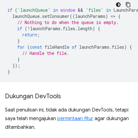
if
(
'launchQueue'
in
window
 && 
'files'
in
LaunchPar
launchQueue
.
setConsumer
((
launchParams
)
=
>
{
// Nothing to do when the queue is empty.
if
(
!
launchParams
.
files
.
length
)
{
return
;
}
for
(
const
fileHandle
of
launchParams
.
files
)
{
// Handle the file.
}
});
}
Dukungan Dev
Tools
Saat penulisan ini, tidak ada dukungan DevTools, tetapi
saya telah mengajukan
permintaan fitur
agar dukungan
ditambahkan.