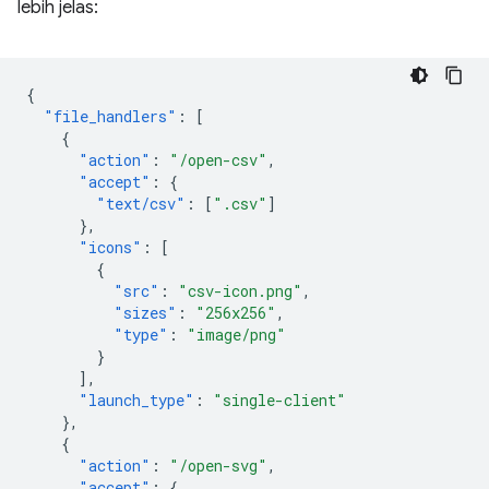
lebih jelas:
{
"file_handlers"
:
[
{
"action"
:
"/open-csv"
,
"accept"
:
{
"text/csv"
:
[
".csv"
]
},
"icons"
:
[
{
"src"
:
"csv-icon.png"
,
"sizes"
:
"256x256"
,
"type"
:
"image/png"
}
],
"launch_type"
:
"single-client"
},
{
"action"
:
"/open-svg"
,
"accept"
:
{