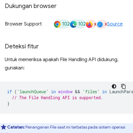
Dukungan browser
102
102
x
x
Browser Support
Source
Deteksi fitur
Untuk memeriksa apakah File Handling API didukung,
gunakan:
if
(
'launchQueue'
in
window
 && 
'files'
in
LaunchPar
// The File Handling API is supported.
}
Catatan:
Penanganan File saat ini terbatas pada sistem operasi