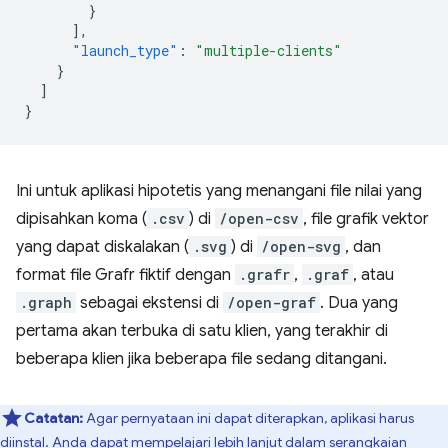
}
],
"launch_type"
:
"multiple-clients"
}
]
}
Ini untuk aplikasi hipotetis yang menangani file nilai yang
dipisahkan koma (
.csv
) di
/open-csv
, file grafik vektor
yang dapat diskalakan (
.svg
) di
/open-svg
, dan
format file Grafr fiktif dengan
.grafr
,
.graf
, atau
.graph
sebagai ekstensi di
/open-graf
. Dua yang
pertama akan terbuka di satu klien, yang terakhir di
beberapa klien jika beberapa file sedang ditangani.
Catatan:
Agar pernyataan ini dapat diterapkan, aplikasi harus
diinstal. Anda dapat mempelajari lebih lanjut dalam serangkaian