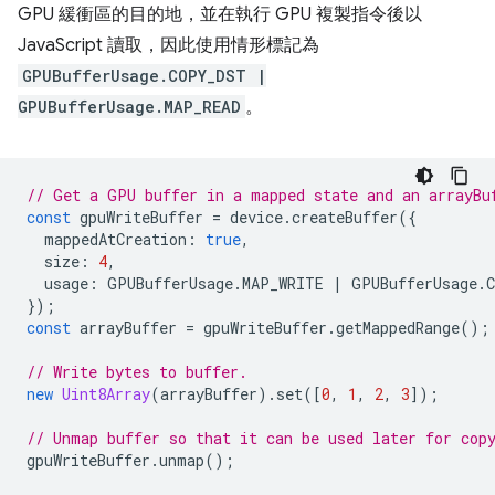
GPU 緩衝區的目的地，並在執行 GPU 複製指令後以
JavaScript 讀取，因此使用情形標記為
GPUBufferUsage.COPY_DST |
GPUBufferUsage.MAP_READ
。
// Get a GPU buffer in a mapped state and an arrayBu
const
gpuWriteBuffer
=
device
.
createBuffer
({
mappedAtCreation
:
true
,
size
:
4
,
usage
:
GPUBufferUsage
.
MAP_WRITE
|
GPUBufferUsage
.
});
const
arrayBuffer
=
gpuWriteBuffer
.
getMappedRange
();
// Write bytes to buffer.
new
Uint8Array
(
arrayBuffer
).
set
([
0
,
1
,
2
,
3
]);
// Unmap buffer so that it can be used later for cop
gpuWriteBuffer
.
unmap
();