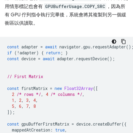
用情形標記也會有
GPUBufferUsage.COPY_SRC
，因為所
有 GPU 佇列指令執行完畢後，系統會將其複製到另一個緩
衝區以供讀取。
const
adapter
=
await
navigator
.
gpu
.
requestAdapter
()
if
(
!
adapter
)
{
return
;
}
const
device
=
await
adapter
.
requestDevice
();
// First Matrix
const
firstMatrix
=
new
Float32Array
([
2
/* rows */
,
4
/* columns */
,
1
,
2
,
3
,
4
,
5
,
6
,
7
,
8
]);
const
gpuBufferFirstMatrix
=
device
.
createBuffer
({
mappedAtCreation
:
true
,