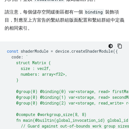
請注意，每個儲存空間緩衝區都有一個
binding
裝飾項
目，對應至上方宣告的繫結群組版面配置和繫結群組中定義
的相同索引。
const
shaderModule
=
device
.
createShaderModule
({
code
:
`
    struct Matrix {
      size : vec2f,
      numbers: array<f32>,
    }
    @group(0) @binding(0) var<storage, read> firstMa
    @group(0) @binding(1) var<storage, read> secondM
    @group(0) @binding(2) var<storage, read_write> r
    @compute @workgroup_size(8, 8)
    fn main(@builtin(global_invocation_id) global_id
      // Guard against out-of-bounds work group size