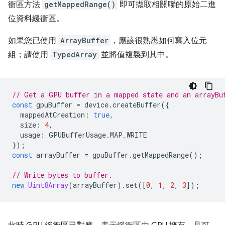
衝區方法
getMappedRange()
即可擷取相關聯的原始二進
位資料緩衝區。
如果您已使用
ArrayBuffer
，應該很熟悉如何寫入位元
組；請使用
TypedArray
並將值複製到其中。
// Get a GPU buffer in a mapped state and an arrayBu
const
gpuBuffer
=
device
.
createBuffer
({
mappedAtCreation
:
true
,
size
:
4
,
usage
:
GPUBufferUsage
.
MAP_WRITE
});
const
arrayBuffer
=
gpuBuffer
.
getMappedRange
();
// Write bytes to buffer.
new
Uint8Array
(
arrayBuffer
).
set
([
0
,
1
,
2
,
3
]);