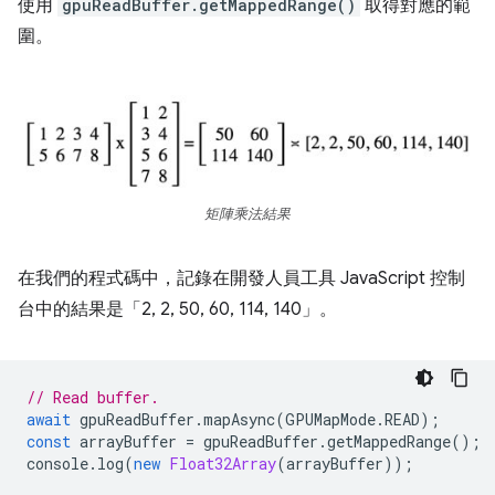
使用
gpuReadBuffer.getMappedRange()
取得對應的範
圍。
矩陣乘法結果
在我們的程式碼中，記錄在開發人員工具 JavaScript 控制
台中的結果是「2, 2, 50, 60, 114, 140」。
// Read buffer.
await
gpuReadBuffer
.
mapAsync
(
GPUMapMode
.
READ
);
const
arrayBuffer
=
gpuReadBuffer
.
getMappedRange
();
console
.
log
(
new
Float32Array
(
arrayBuffer
));