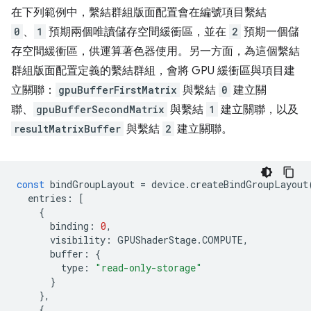
在下列範例中，繫結群組版面配置會在編號項目繫結
0
、
1
預期兩個唯讀儲存空間緩衝區，並在
2
預期一個儲
存空間緩衝區，供運算著色器使用。另一方面，為這個繫結
群組版面配置定義的繫結群組，會將 GPU 緩衝區與項目建
立關聯：
gpuBufferFirstMatrix
與繫結
0
建立關
聯、
gpuBufferSecondMatrix
與繫結
1
建立關聯，以及
resultMatrixBuffer
與繫結
2
建立關聯。
const
bindGroupLayout
=
device
.
createBindGroupLayout
entries
:
[
{
binding
:
0
,
visibility
:
GPUShaderStage
.
COMPUTE
,
buffer
:
{
type
:
"read-only-storage"
}
},
{