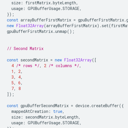
size
:
firstMatrix
.
byteLength
,
usage
:
GPUBufferUsage
.
STORAGE
,
});
const
arrayBufferFirstMatrix
=
gpuBufferFirstMatrix
.
new
Float32Array
(
arrayBufferFirstMatrix
).
set
(
firstMa
gpuBufferFirstMatrix
.
unmap
();
// Second Matrix
const
secondMatrix
=
new
Float32Array
([
4
/* rows */
,
2
/* columns */
,
1
,
2
,
3
,
4
,
5
,
6
,
7
,
8
]);
const
gpuBufferSecondMatrix
=
device
.
createBuffer
({
mappedAtCreation
:
true
,
size
:
secondMatrix
.
byteLength
,
usage
:
GPUBufferUsage
.
STORAGE
,