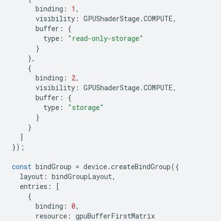
binding
:
1
,
visibility
:
GPUShaderStage
.
COMPUTE
,
buffer
:
{
type
:
"read-only-storage"
}
},
{
binding
:
2
,
visibility
:
GPUShaderStage
.
COMPUTE
,
buffer
:
{
type
:
"storage"
}
}
]
});
const
bindGroup
=
device
.
createBindGroup
({
layout
:
bindGroupLayout
,
entries
:
[
{
binding
:
0
,
resource
:
gpuBufferFirstMatrix