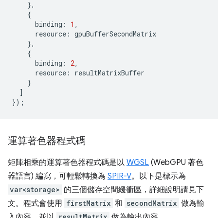
},
{
binding
:
1
,
resource
:
gpuBufferSecondMatrix
},
{
binding
:
2
,
resource
:
resultMatrixBuffer
}
]
});
運算著色器程式碼
矩陣相乘的運算著色器程式碼是以
WGSL
(WebGPU 著色
器語言) 編寫，可輕鬆轉換為
SPIR-V
。以下是標示為
var<storage>
的三個儲存空間緩衝區，詳細說明請見下
文。程式會使用
firstMatrix
和
secondMatrix
做為輸
入內容，並以
resultMatrix
做為輸出內容。