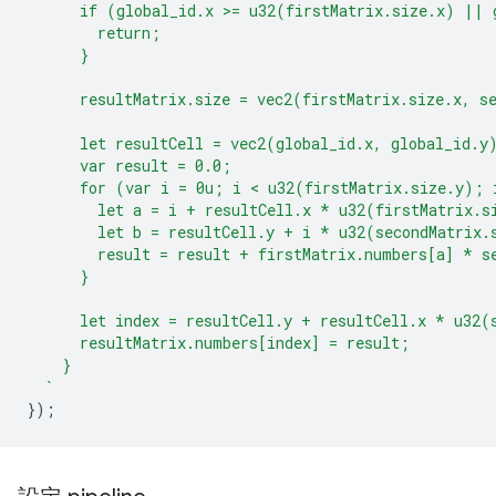
      if (global_id.x >= u32(firstMatrix.size.x) || 
        return;
      }
      resultMatrix.size = vec2(firstMatrix.size.x, s
      let resultCell = vec2(global_id.x, global_id.y
      var result = 0.0;
      for (var i = 0u; i < u32(firstMatrix.size.y); 
        let a = i + resultCell.x * u32(firstMatrix.s
        let b = resultCell.y + i * u32(secondMatrix.
        result = result + firstMatrix.numbers[a] * s
      }
      let index = resultCell.y + resultCell.x * u32(
      resultMatrix.numbers[index] = result;
    }
  `
});