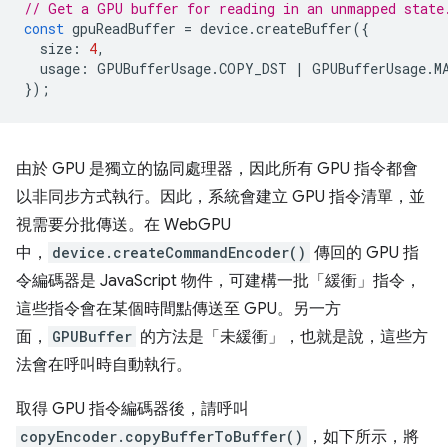
// Get a GPU buffer for reading in an unmapped state
const
gpuReadBuffer
=
device
.
createBuffer
({
size
:
4
,
usage
:
GPUBufferUsage
.
COPY_DST
|
GPUBufferUsage
.
M
});
由於 GPU 是獨立的協同處理器，因此所有 GPU 指令都會
以非同步方式執行。因此，系統會建立 GPU 指令清單，並
視需要分批傳送。在 WebGPU
中，
device.createCommandEncoder()
傳回的 GPU 指
令編碼器是 JavaScript 物件，可建構一批「緩衝」指令，
這些指令會在某個時間點傳送至 GPU。另一方
面，
GPUBuffer
的方法是「未緩衝」，也就是說，這些方
法會在呼叫時自動執行。
取得 GPU 指令編碼器後，請呼叫
copyEncoder.copyBufferToBuffer()
，如下所示，將