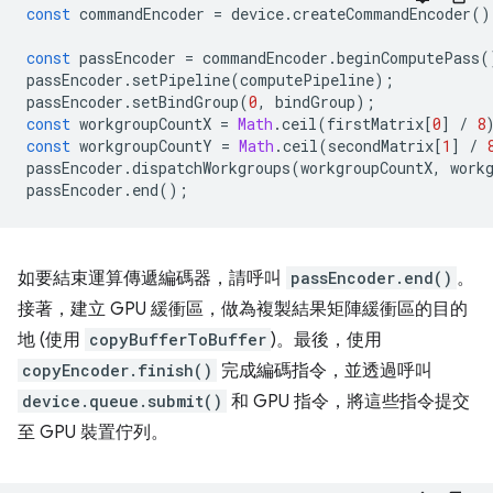
const
commandEncoder
=
device
.
createCommandEncoder
()
const
passEncoder
=
commandEncoder
.
beginComputePass
(
passEncoder
.
setPipeline
(
computePipeline
);
passEncoder
.
setBindGroup
(
0
,
bindGroup
);
const
workgroupCountX
=
Math
.
ceil
(
firstMatrix
[
0
]
/
8
const
workgroupCountY
=
Math
.
ceil
(
secondMatrix
[
1
]
/
passEncoder
.
dispatchWorkgroups
(
workgroupCountX
,
work
passEncoder
.
end
();
如要結束運算傳遞編碼器，請呼叫
passEncoder.end()
。
接著，建立 GPU 緩衝區，做為複製結果矩陣緩衝區的目的
地 (使用
copyBufferToBuffer
)。最後，使用
copyEncoder.finish()
完成編碼指令，並透過呼叫
device.queue.submit()
和 GPU 指令，將這些指令提交
至 GPU 裝置佇列。