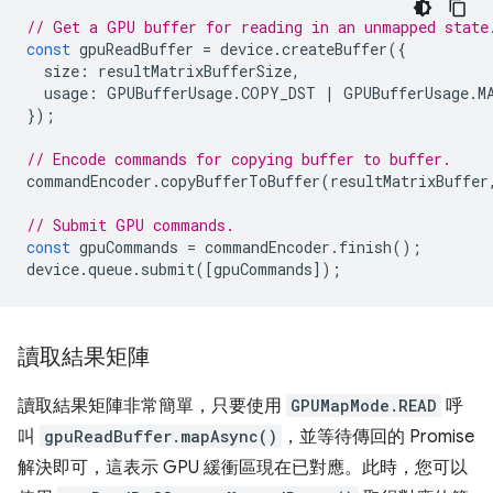
// Get a GPU buffer for reading in an unmapped state
const
gpuReadBuffer
=
device
.
createBuffer
({
size
:
resultMatrixBufferSize
,
usage
:
GPUBufferUsage
.
COPY_DST
|
GPUBufferUsage
.
M
});
// Encode commands for copying buffer to buffer.
commandEncoder
.
copyBufferToBuffer
(
resultMatrixBuffer
// Submit GPU commands.
const
gpuCommands
=
commandEncoder
.
finish
();
device
.
queue
.
submit
([
gpuCommands
]);
讀取結果矩陣
讀取結果矩陣非常簡單，只要使用
GPUMapMode.READ
呼
叫
gpuReadBuffer.mapAsync()
，並等待傳回的 Promise
解決即可，這表示 GPU 緩衝區現在已對應。此時，您可以