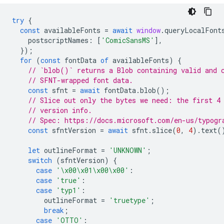
try
{
const
availableFonts
=
await
window
.
queryLocalFont
postscriptNames
:
[
'ComicSansMS'
],
});
for
(
const
fontData
of
availableFonts
)
{
// `blob()` returns a Blob containing valid and 
// SFNT-wrapped font data.
const
sfnt
=
await
fontData
.
blob
();
// Slice out only the bytes we need: the first 4
// version info.
// Spec: https://docs.microsoft.com/en-us/typogr
const
sfntVersion
=
await
sfnt
.
slice
(
0
,
4
).
text
(
let
outlineFormat
=
'UNKNOWN'
;
switch
(
sfntVersion
)
{
case
'\x00\x01\x00\x00'
:
case
'true'
:
case
'typ1'
:
outlineFormat
=
'truetype'
;
break
;
case
'OTTO'
: