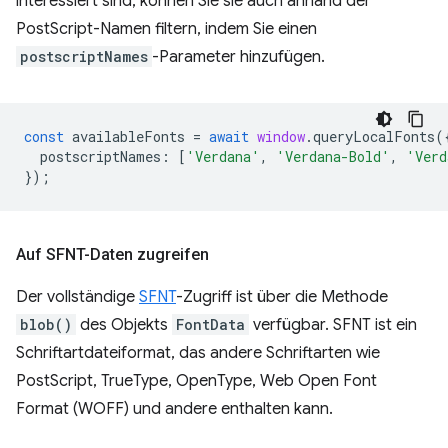
interessiert sind, können Sie sie auch anhand der
PostScript-Namen filtern, indem Sie einen
postscriptNames
-Parameter hinzufügen.
const
availableFonts
=
await
window
.
queryLocalFonts
(
postscriptNames
:
[
'Verdana'
,
'Verdana-Bold'
,
'Verd
});
Auf SFNT-Daten zugreifen
Der vollständige
SFNT
-Zugriff ist über die Methode
blob()
des Objekts
FontData
verfügbar. SFNT ist ein
Schriftartdateiformat, das andere Schriftarten wie
PostScript, TrueType, OpenType, Web Open Font
Format (WOFF) und andere enthalten kann.