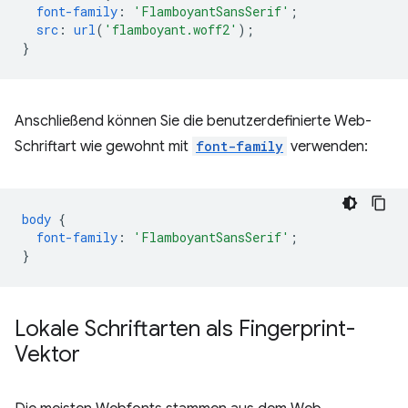
font-family
:
'FlamboyantSansSerif'
;
src
:
url
(
'flamboyant.woff2'
);
}
Anschließend können Sie die benutzerdefinierte Web-
Schriftart wie gewohnt mit
font-family
verwenden:
body
{
font-family
:
'FlamboyantSansSerif'
;
}
Lokale Schriftarten als Fingerprint-
Vektor