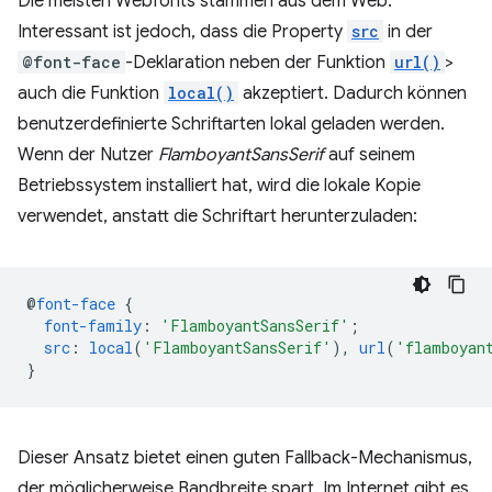
Die meisten Webfonts stammen aus dem Web.
Interessant ist jedoch, dass die Property
src
in der
@font-face
-Deklaration neben der Funktion
url()
>
auch die Funktion
local()
akzeptiert. Dadurch können
benutzerdefinierte Schriftarten lokal geladen werden.
Wenn der Nutzer
FlamboyantSansSerif
auf seinem
Betriebssystem installiert hat, wird die lokale Kopie
verwendet, anstatt die Schriftart herunterzuladen:
@
font-face
{
font-family
:
'FlamboyantSansSerif'
;
src
:
local
(
'FlamboyantSansSerif'
),
url
(
'flamboyan
}
Dieser Ansatz bietet einen guten Fallback-Mechanismus,
der möglicherweise Bandbreite spart. Im Internet gibt es