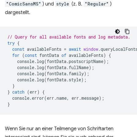
"ComicSansMS"
) und
style
(z. B.
"Regular"
)
dargestellt.
// Query for all available fonts and log metadata.
try
{
const
availableFonts
=
await
window
.
queryLocalFont
for
(
const
fontData
of
availableFonts
)
{
console
.
log
(
fontData
.
postscriptName
);
console
.
log
(
fontData
.
fullName
);
console
.
log
(
fontData
.
family
);
console
.
log
(
fontData
.
style
);
}
}
catch
(
err
)
{
console
.
error
(
err
.
name
,
err
.
message
);
}
Wenn Sie nur an einer Teilmenge von Schriftarten