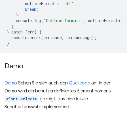
outlineFormat
=
'cff'
;
break
;
}
console
.
log
(
'Outline format:'
,
outlineFormat
);
}
}
catch
(
err
)
{
console
.
error
(
err
.
name
,
err
.
message
);
}
Demo
Demo
Sehen Sie sich auch den
Quellcode
an. In der
Demo wird ein benutzerdefiniertes Element namens
<font-select>
gezeigt, das eine lokale
Schriftartauswahl implementiert.