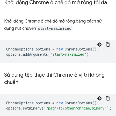
Khởi động Chrome ở chế độ mở rộng tối đa
Khởi động Chrome ở chế độ mở rộng bằng cách sử
dụng nút chuyển
start-maximized
:
ChromeOptions
options
=
new
ChromeOptions
();
options
.
addArguments
(
"start-maximized"
);
Sử dụng tệp thực thi Chrome ở vị trí không
chuẩn
ChromeOptions
options
=
new
ChromeOptions
();
options
.
setBinary
(
"/path/to/other/chrome/binary"
);