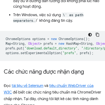
đầy đủ vì đường dẫn tương đối không phải lúc nào
cũng hoạt động.
Trên Windows, việc sử dụng
\` as path
separators.
/` không đáng tin cậy.
ChromeOptions
options
=
new
ChromeOptions
();
Map<String
,
Object
>
prefs
=
new
HashMap<String
,
Obje
prefs
.
put
(
"download.default_directory"
,
"/directory/
options
.
setExperimentalOption
(
"prefs"
,
prefs
);
Các chức năng được nhận dạng
Đọc
tài liệu về Selenium
và
tiêu chuẩn WebDriver của
W3C
để biết các chức năng tiêu chuẩn mà ChromeDriver
chấp nhận. Tại đây, chúng tôi liệt kê các tính năng dành