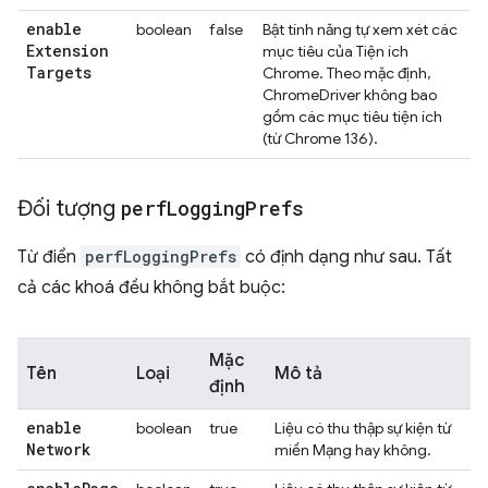
enable
boolean
false
Bật tính năng tự xem xét các
Extension
mục tiêu của Tiện ích
Targets
Chrome. Theo mặc định,
ChromeDriver không bao
gồm các mục tiêu tiện ích
(từ Chrome 136).
Đối tượng
perf
Logging
Prefs
Từ điển
perfLoggingPrefs
có định dạng như sau. Tất
cả các khoá đều không bắt buộc:
Mặc
Tên
Loại
Mô tả
định
enable
boolean
true
Liệu có thu thập sự kiện từ
Network
miền Mạng hay không.