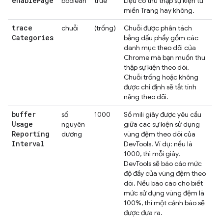
enable
Page
boolean
true
Liệu có thu thập sự kiện từ
miền Trang hay không.
trace
chuỗi
(trống)
Chuỗi được phân tách
Categories
bằng dấu phẩy gồm các
danh mục theo dõi của
Chrome mà bạn muốn thu
thập sự kiện theo dõi.
Chuỗi trống hoặc không
được chỉ định sẽ tắt tính
năng theo dõi.
buffer
số
1000
Số mili giây được yêu cầu
Usage
nguyên
giữa các sự kiện sử dụng
Reporting
dương
vùng đệm theo dõi của
Interval
DevTools. Ví dụ: nếu là
1000, thì mỗi giây,
DevTools sẽ báo cáo mức
độ đầy của vùng đệm theo
dõi. Nếu báo cáo cho biết
mức sử dụng vùng đệm là
100%, thì một cảnh báo sẽ
được đưa ra.