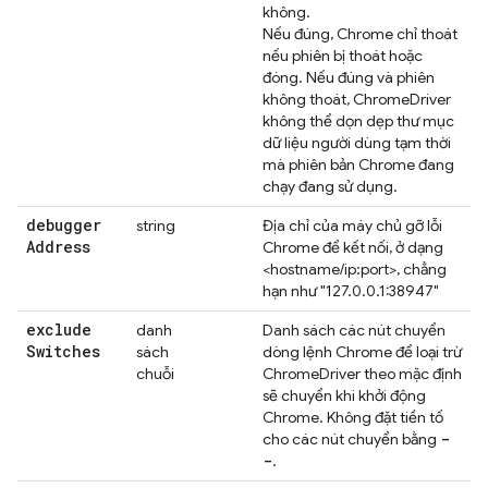
không.
Nếu đúng, Chrome chỉ thoát
nếu phiên bị thoát hoặc
đóng. Nếu đúng và phiên
không thoát, ChromeDriver
không thể dọn dẹp thư mục
dữ liệu người dùng tạm thời
mà phiên bản Chrome đang
chạy đang sử dụng.
debugger
string
Địa chỉ của máy chủ gỡ lỗi
Address
Chrome để kết nối, ở dạng
<hostname/ip:port>, chẳng
hạn như "127.0.0.1:38947"
exclude
danh
Danh sách các nút chuyển
Switches
sách
dòng lệnh Chrome để loại trừ
chuỗi
ChromeDriver theo mặc định
sẽ chuyển khi khởi động
Chrome. Không đặt tiền tố
-
cho các nút chuyển bằng
-
.