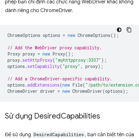
phép bạn chỉ định các chức năng WebDriver khác không
dành riêng cho ChromeDriver.
ChromeOptions
options
=
new
ChromeOptions
();
// Add the WebDriver proxy capability.
Proxy
proxy
=
new
Proxy
();
proxy
.
setHttpProxy
(
"myhttpproxy:3337"
);
options
.
setCapability
(
"proxy"
,
proxy
);
// Add a ChromeDriver-specific capability.
options
.
addExtensions
(
new
File
(
"/path/to/extension.c
ChromeDriver
driver
=
new
ChromeDriver
(
options
);
Sử dụng Desired
Capabilities
Để sử dụng
DesiredCapabilities
, bạn cần biết tên của