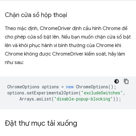
Chặn cửa sổ hộp thoại
Theo mặc định, ChromeDriver định cấu hình Chrome để
cho phép cửa sổ bật lên. Nếu bạn muốn chặn cửa sổ bật
lên và khôi phục hành vi bình thường của Chrome khi
Chrome không được ChromeDriver kiểm soát, hãy làm
như sau:
ChromeOptions
options
=
new
ChromeOptions
();
options
.
setExperimentalOption
(
"excludeSwitches"
,
Arrays
.
asList
(
"disable-popup-blocking"
));
Đặt thư mục tải xuống