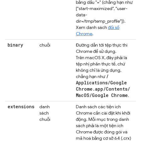
bằng dấu "=" (chẳng hạn như
["start-maximized", "user-
data-
dir=/tmp/temp_profile"]).
Xem danh sách
đối số
Chrome
.
binary
chuỗi
Đường dẫn tới tệp thực thi
Chrome để sử dụng.
Trên macOS X, đây phải là
tệp nhị phân thực tế, chứ
không chỉ là ứng dụng,
/
chẳng hạn như
Applications
/
Google
Chrome
.
app
/
Contents
/
Mac
OS
/
Google Chrome
.
extensions
danh
Danh sách các tiện ích
sách
Chrome cần cài đặt khi khởi
chuỗi
động. Mỗi mục trong danh
sách phải là một tiện ích
Chrome được đóng gói và
mã hoá bằng cơ sở 64 (.crx)