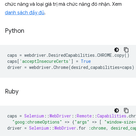
chức năng và loại giá trị mà chức năng đó nhận. Xem
danh sách đầy đủ
.
Python
caps
=
webdriver
.
DesiredCapabilities
.
CHROME
.
copy
()
caps
[
'acceptInsecureCerts'
]
=
True
driver
=
webdriver
.
Chrome
(
desired_capabilities
=
caps
)
Ruby
caps
=
Selenium
::
WebDriver
::
Remote
::
Capabilities
.
ch
"goog:chromeOptions"
=
>
{
"args"
=
>
[
"window-size
driver
=
Selenium
::
WebDriver
.
for
:chrome
,
desired_ca