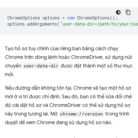
ChromeOptions
options
=
new
ChromeOptions
();
options
.
addArguments
(
"user-data-dir=/path/to/your/cu
Tạo hồ sơ tuỳ chỉnh của riêng bạn bằng cách chạy
Chrome trên dòng lệnh hoặc ChromeDriver, sử dụng nút
chuyển
user-data-dir
được đặt thành một số thư mục
mới.
Nếu đường dẫn không tồn tại, Chrome sẽ tạo một hồ sơ
mới ở vị trí được chỉ định. Sau đó, bạn có thể sửa đổi chế
độ cài đặt hồ sơ và ChromeDriver có thể sử dụng hồ sơ
này trong tương lai. Mở
chrome://version
trong trình
duyệt để xem Chrome đang sử dụng hồ sơ nào.