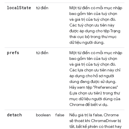
local
State
từ điển
Một từ điển có mỗi mục nhập
bao gồm tên của tuỳ chọn
và giá trị của tuỳ chọn đó.
Các tuỳ chọn ưu tiên này
được áp dụng cho tệp Trạng
thái cục bộ trong thư mục
dữ liệu người dùng.
prefs
từ điển
Một từ điển có mỗi mục nhập
bao gồm tên của tuỳ chọn
và giá trị của tuỳ chọn đó.
Các lựa chọn ưu tiên này chỉ
áp dụng cho hồ sơ người
dùng đang được sử dụng.
Hãy xem tệp "Preferences"
(Lựa chọn ưu tiên) trong thư
mục dữ liệu người dùng của
Chrome để biết ví dụ.
detach
boolean
false
Nếu giá trị là false, Chrome
sẽ thoát khi ChromeDriver bị
tắt, bất kể phiên có thoát hay