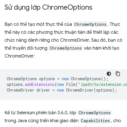
Sử dụng lớp Chrome
Options
Bạn có thể tạo một thực thể của
ChromeOptions
. Thực
thể này có các phương thức thuận tiện để thiết lập các
chức năng dành riêng cho ChromeDriver. Sau đó, bạn có
thể truyền đối tượng
ChromeOptions
vào hàm khởi tạo
ChromeDriver:
ChromeOptions
options
=
new
ChromeOptions
();
options
.
addExtensions
(
new
File
(
"/path/to/extension.c
ChromeDriver
driver
=
new
ChromeDriver
(
options
);
Kể từ Selenium phiên bản 3.6.0, lớp
ChromeOptions
trong Java cũng triển khai giao diện
Capabilities
, cho