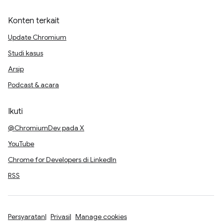
Konten terkait
Update Chromium
Studi kasus
Arsip
Podcast & acara
Ikuti
@ChromiumDev pada X
YouTube
Chrome for Developers di LinkedIn
RSS
Persyaratan
Privasi
Manage cookies