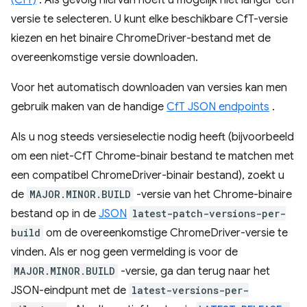
(CfT)
. Als gevolg hiervan hoeft u mogelijk niet langer een
versie te selecteren. U kunt elke beschikbare CfT-versie
kiezen en het binaire ChromeDriver-bestand met de
overeenkomstige versie downloaden.
Voor het automatisch downloaden van versies kan men
gebruik maken van de handige
CfT JSON endpoints
.
Als u nog steeds versieselectie nodig heeft (bijvoorbeeld
om een ​​niet-CfT Chrome-binair bestand te matchen met
een compatibel ChromeDriver-binair bestand), zoekt u
de
MAJOR.MINOR.BUILD
-versie van het Chrome-binaire
bestand op in de
JSON
latest-patch-versions-per-
build
om de overeenkomstige ChromeDriver-versie te
vinden. Als er nog geen vermelding is voor de
MAJOR.MINOR.BUILD
-versie, ga dan terug naar het
JSON-eindpunt met de
latest-versions-per-