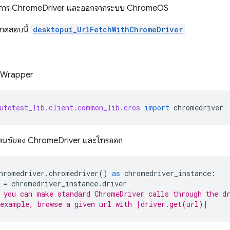
นการ ChromeDriver และออกจากระบบ ChromeOS
รทดสอบนี้
desktopui_UrlFetchWithChromeDriver
ส Wrapper
utotest_lib.client.common_lib.cros
import
chromedriver
แตนซ์ของ ChromeDriver และโทรออก
hromedriver
.
chromedriver
()
as
chromedriver_instance
:
=
chromedriver_instance
.
driver
 you can make standard ChromeDriver calls through the d
example, browse a given url with |driver.get(url)|