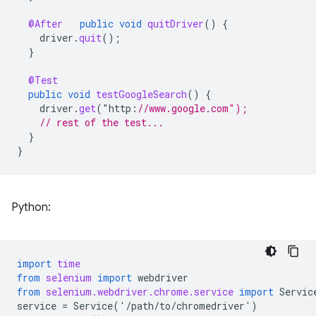
@After
public
void
quitDriver
()
{
driver
.
quit
();
}
@Test
public
void
testGoogleSearch
()
{
driver
.
get
(
"
http
:
//www.google.com");
// rest of the test...
}
}
Python:
import
time
from
selenium
import
webdriver
from
selenium.webdriver.chrome.service
import
Servic
service
=
Service
(
'
/
path
/
to
/
chromedriver
'
)