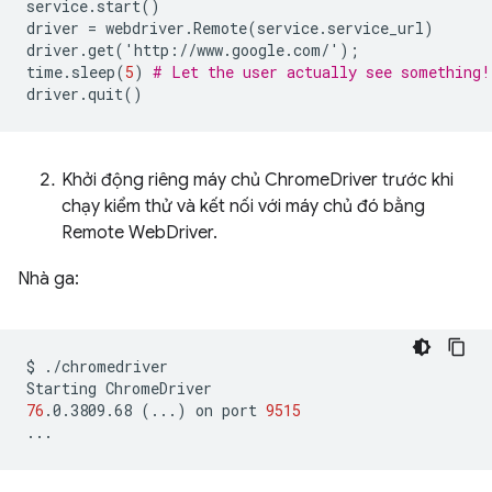
service
.
start
()
driver
=
webdriver
.
Remote
(
service
.
service_url
)
driver
.
get
(
'
http
:
//
www
.
google
.
com
/
'
);
time
.
sleep
(
5
)
# Let the user actually see something!
driver
.
quit
()
Khởi động riêng máy chủ ChromeDriver trước khi
chạy kiểm thử và kết nối với máy chủ đó bằng
Remote WebDriver.
Nhà ga:
$
./chromedriver

Starting
76
.0.3809.68
(
...
)
on
port
9515