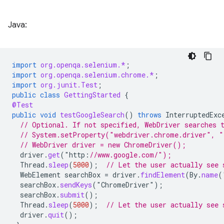
Java:
import
org.openqa.selenium.*
;
import
org.openqa.selenium.chrome.*
;
import
org.junit.Test
;
public
class
GettingStarted
{
@Test
public
void
testGoogleSearch
()
throws
InterruptedExc
// Optional. If not specified, WebDriver searches 
// System.setProperty("webdriver.chrome.driver", "
// WebDriver driver = new ChromeDriver();
driver
.
get
(
"
http
:
//www.google.com/"); 
Thread
.
sleep
(
5000
);
// Let the user actually see 
WebElement
searchBox
=
driver
.
findElement
(
By
.
name
(
searchBox
.
sendKeys
(
"
ChromeDriver
"
);
searchBox
.
submit
();
Thread
.
sleep
(
5000
);
// Let the user actually see 
driver
.
quit
();