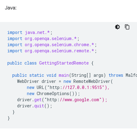
Java:
import
java.net.*
;
import
org.openqa.selenium.*
;
import
org.openqa.selenium.chrome.*
;
import
org.openqa.selenium.remote.*
;
public
class
GettingStartedRemote
{
public
static
void
main
(
String
[]
args
)
throws
Malf
WebDriver
driver
=
new
RemoteWebDriver
(
new
URL
(
"
http
:
//127.0.0.1:9515"),
new
ChromeOptions
());
driver
.
get
(
"
http
:
//www.google.com");
driver
.
quit
();
}
}