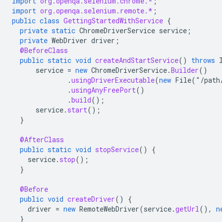
import
org.openqa.selenium.chrome.*
;
import
org.openqa.selenium.remote.*
;
public
class
GettingStartedWithService
{
private
static
ChromeDriverService
service
;
private
WebDriver
driver
;
@BeforeClass
public
static
void
createAndStartService
()
throws
service
=
new
ChromeDriverService
.
Builder
()
.
usingDriverExecutable
(
new
File
(
"
/
path
.
usingAnyFreePort
()
.
build
();
service
.
start
();
}
@AfterClass
public
static
void
stopService
()
{
service
.
stop
();
}
@Before
public
void
createDriver
()
{
driver
=
new
RemoteWebDriver
(
service
.
getUrl
(),
n
}