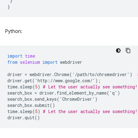
}
}
Python:
import
time
from
selenium
import
webdriver
driver
=
webdriver
.
Chrome
(
'
/
path
/
to
/
chromedriver
'
)
driver
.
get
(
'
http
:
//
www
.
google
.
com
/
'
);
time
.
sleep
(
5
)
# Let the user actually see something!
search_box
=
driver
.
find_element_by_name
(
'
q
'
)
search_box
.
send_keys
(
'
ChromeDriver
'
)
search_box
.
submit
()
time
.
sleep
(
5
)
# Let the user actually see something!
driver
.
quit
()