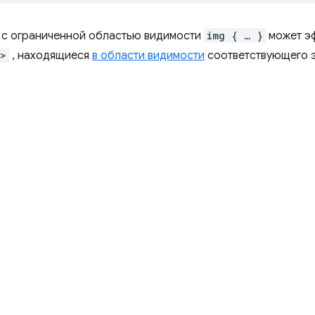
 с ограниченной областью видимости
img { … }
может эф
g>
, находящиеся
в области видимости
соответствующего 