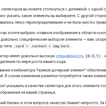
 селекторов вы можете столкнуться с дилеммой: с одной с
но указать, какие элементы вы выбираете. С другой сторон
авались легко переопределяемыми и не были жестко прив
и вы хотите выбрать «главное изображение в области кон
я довольно специфическим выбором элемента — вам, скоре
ор типа
.card > .content > img.hero
.
ектор имеет довольно высокую
специфичность
(0,3,1)
, 
деление по мере роста вашего кода.
вание комбинатора "прямой дочерний элемент" обеспечив
й. В случае изменения разметки потребуется также измен
оит указывать в качестве селектора для этого элемента т
зображения на вашей странице.
ный баланс в этом вопросе зачастую бывает непросто. З