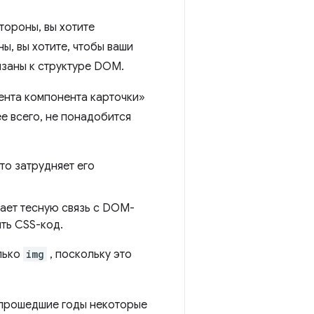
тороны, вы хотите
ы, вы хотите, чтобы ваши
язаны к структуре DOM.
тента компонента карточки»
е всего, не понадобится
что затрудняет его
ает тесную связь с DOM-
ить CSS-код.
олько
img
, поскольку это
а прошедшие годы некоторые