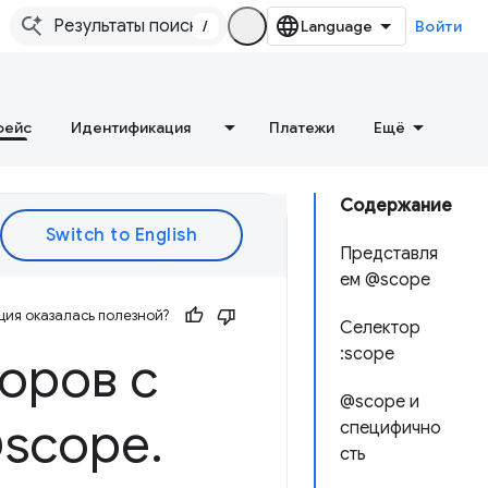
/
Войти
фейс
Идентификация
Платежи
Ещё
Содержание
Представля
ем @scope
ия оказалась полезной?
Селектор
:scope
оров с
@scope и
@scope
.
специфично
сть