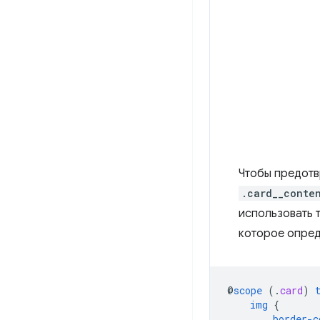
Чтобы предотв
.card__conte
использовать т
которое опред
@
scope
(
.
card
)
img
{
border-c