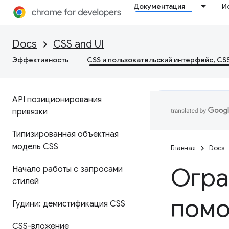
Документация
И
Docs
CSS and UI
Эффективность
CSS и пользовательский интерфейс, CS
API позиционирования
привязки
Типизированная объектная
модель CSS
Главная
Docs
Огра
Начало работы с запросами
стилей
помо
Гудини: демистификация CSS
CSS-вложение