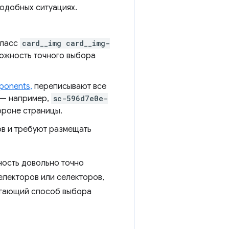
подобных ситуациях.
класс
card__img card__img-
можность точного выбора
ponents,
переписывают все
 — например,
sc-596d7e0e-
ороне страницы.
в и требуют размещать
жность довольно точно
електоров или селекторов,
агающий способ выбора