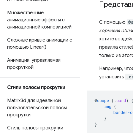
Представ
Множественные
анимационные эффекты с
С помощью
@
анимационной композицией
корневая обла
хотите воздей
Сложные кривые анимации с
помощью
Linear(
)
правила стиле
только из это
Анимация
,
управляемая
прокруткой
Например, что
установить
.c
Стили полосы прокрутки
Matrix3d ​​для идеальной
@
scope
(
.
card
)
img
{
пользовательской полосы
border-c
прокрутки
}
}
Стиль полосы прокрутки