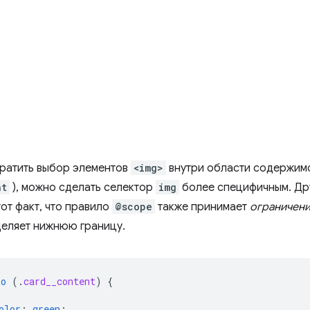
ратить выбор элементов
<img>
внутри области содержимо
nt
), можно сделать селектор
img
более специфичным. Дру
от факт, что правило
@scope
также принимает
ограничени
еляет нижнюю границу.
to
(
.
card__content
)
{
olor
:
green
;