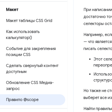
Макет
При написании
достаточно точ
Макет таблицы CSS Grid
селекторы ост
Как использовать
Например, есл
калькулятор()
— что являетс
Событие для закрепления
писать селект
позиции CSS
Этот сел
переопре
Сделать свернутый контент
доступным
Использо
структуро
Обновление CSS Медиа-
запрос
Но также не ст
выберет все и
Правило @scope
Найти правиль