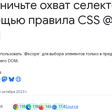
ничьте охват селект
щью правила CSS 
использовать `@scope` для выбора элементов только в пре
шего DOM.
s
 октября 2023 г.
118
118
146
17.4
rt
Source