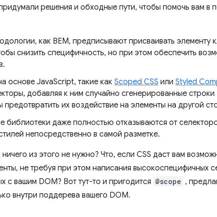
придумали решения и обходные пути, чтобы помочь вам в 
тодологии, как BEM, предписывают присваивать элементу 
тобы снизить специфичность, но при этом обеспечить воз
в.
а основе JavaScript, такие как
Scoped CSS
или
Styled Com
екторы, добавляя к ним случайно сгенерированные строки
 предотвратить их воздействие на элементы на другой ст
е библиотеки даже полностью отказываются от селекторо
 стилей непосредственно в самой разметке.
м ничего из этого не нужно? Что, если CSS даст вам возмо
енты, не требуя при этом написания высокоспецифичных с
ых с вашим DOM? Вот тут-то и пригодится
@scope
, предл
ько внутри поддерева вашего DOM.