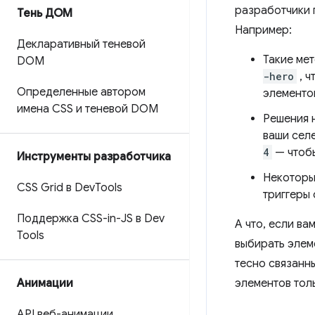
разработчики 
Тень ДОМ
Например:
Декларативный теневой
Такие ме
DOM
-hero
, ч
Определенные автором
элементо
имена CSS и теневой DOM
Решения н
ваши сел
4
— чтобы
Инструменты разработчика
Некоторы
CSS Grid в Dev
Tools
триггеры
Поддержка CSS-in-JS в Dev
А что, если ва
Tools
выбирать элем
тесно связанн
Анимации
элементов тол
API веб-анимации