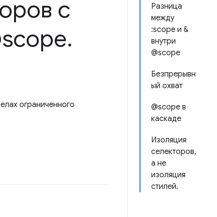
оров с
Разница
между
@scope
.
:scope и &
внутри
@scope
Безпрерывн
ый охват
делах ограниченного
@scope в
каскаде
Изоляция
селекторов,
а не
изоляция
стилей.