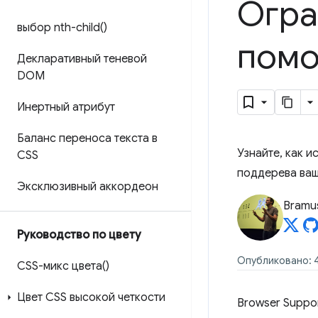
Огра
выбор
nth-child(
)
помо
Декларативный теневой
DOM
Инертный атрибут
Баланс переноса текста в
Узнайте, как 
CSS
поддерева ва
Эксклюзивный аккордеон
Bramu
Руководство по цвету
Опубликовано: 4
CSS-микс цвета()
Цвет CSS высокой четкости
Browser Suppo