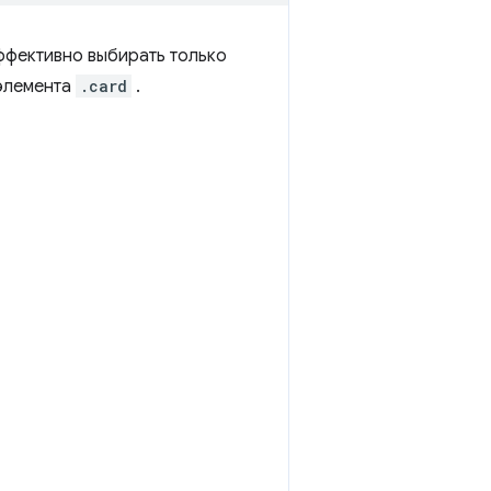
фективно выбирать только
элемента
.card
.