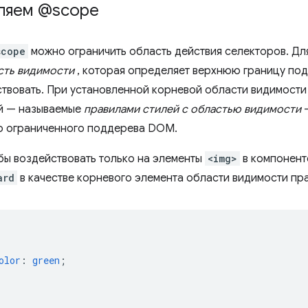
ляем @scope
scope
можно ограничить область действия селекторов. Для
сть видимости
, которая определяет верхнюю границу под
ствовать. При установленной корневой области видимост
й — называемые
правилами стилей с областью видимости
—
го ограниченного поддерева DOM.
бы воздействовать только на элементы
<img>
в компонен
ard
в качестве корневого элемента области видимости пр
{
olor
:
green
;